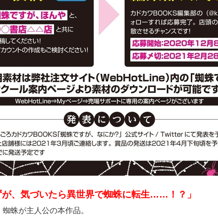
ずが、気づいたら異世界で蜘蛛に転生……！？」
、蜘蛛が主人公の本作品。