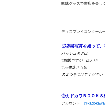
蜘蛛グッズで書店を楽し
ディスプレイコンクール
①店頭写真を撮って、T
ハッシュタグは
#蜘蛛ですが、ほんや
#○○書店△△店
の２つをつけてください
②カドカワＢＯＯＫＳ編
アカウント
@kadokawa