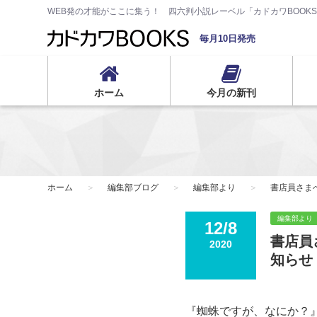
WEB発の才能がここに集う！ 四六判小説レーベル「カドカワBOOK
毎月10日発売
ホーム
今月の新刊
ホーム
編集部ブログ
編集部より
書店員さま
編集部より
12/8
書店員
2020
知らせ
『蜘蛛ですが、なにか？