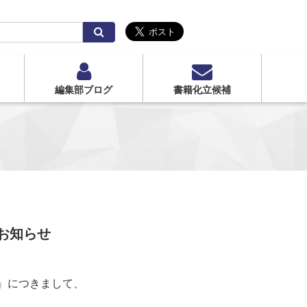
検
索
編集部ブログ
書籍化立候補
お知らせ
2』につきまして、