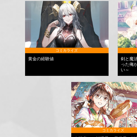
コミカライズ
黄金の経験値
剣と魔
った俺
い～
コミカライズ