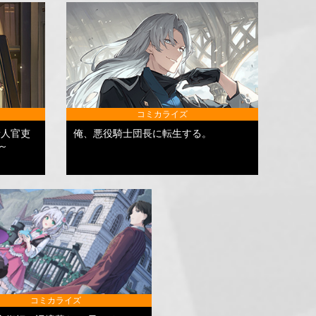
コミカライズ
新人官吏
俺、悪役騎士団長に転生する。
～
コミカライズ