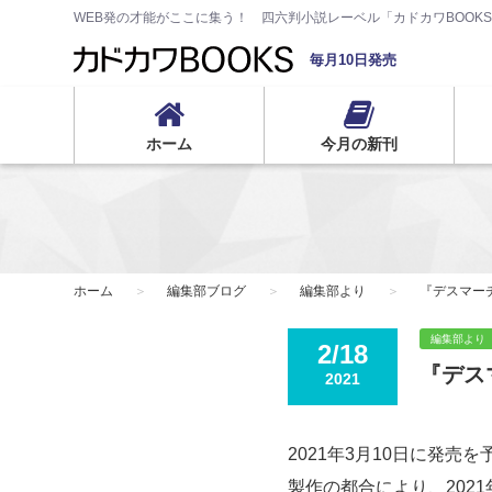
WEB発の才能がここに集う！ 四六判小説レーベル「カドカワBOOK
毎月10日発売
ホーム
今月の新刊
ホーム
編集部ブログ
編集部より
『デスマー
編集部より
2/18
『デス
2021
2021年3月10日に発
製作の都合により、202