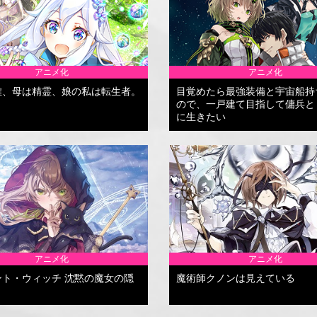
アニメ化
アニメ化
雄、母は精霊、娘の私は転生者。
目覚めたら最強装備と宇宙船持
ので、一戸建て目指して傭兵と
に生きたい
アニメ化
アニメ化
ント・ウィッチ 沈黙の魔女の隠
魔術師クノンは見えている