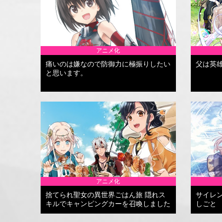
アニメ化
痛いのは嫌なので防御力に極振りしたい
父は英
と思います。
アニメ化
捨てられ聖女の異世界ごはん旅 隠れス
サイレ
キルでキャンピングカーを召喚しました
しごと