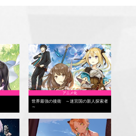
アニメ化
世界最強の後衛 ～迷宮国の新人探索者
～