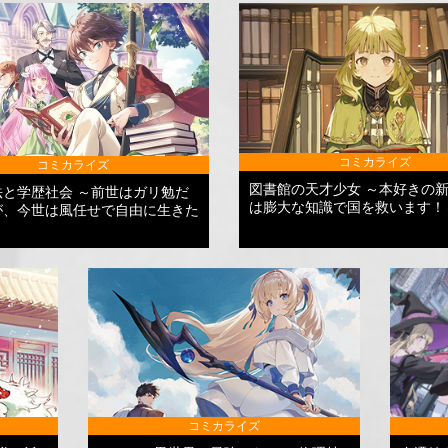
コミカライズ
コミカライズ
図書館の天才少女 ～本好きの
法と学歴社会 ～前世はガリ勉だ
は膨大な知識で国を救います！
が、今世は風任せで自由に生きた
コミカライズ