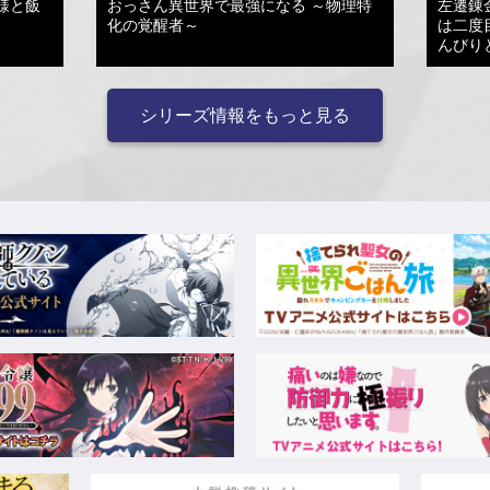
様と飯
おっさん異世界で最強になる ～物理特
左遷錬
化の覚醒者～
は二度
んびり
シリーズ情報をもっと見る