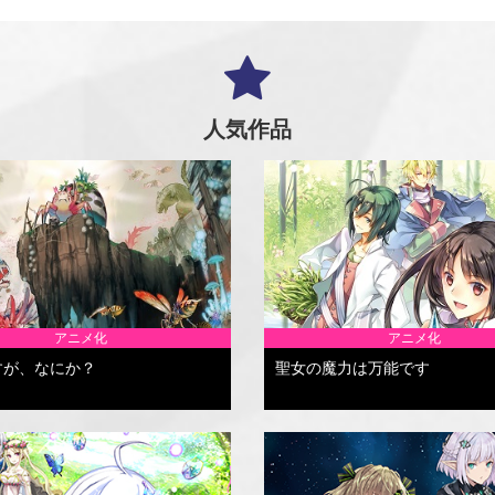
人気作品
アニメ化
アニメ化
すが、なにか？
聖女の魔力は万能です