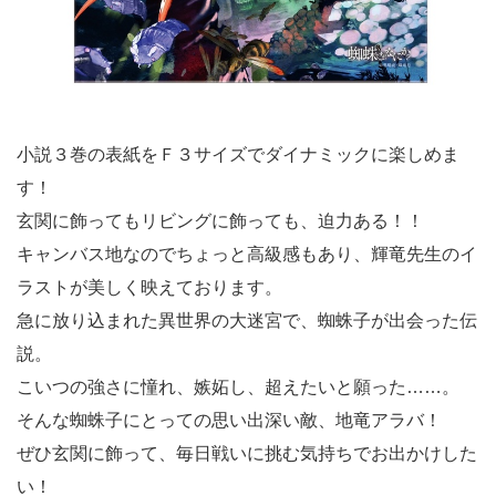
小説３巻の表紙をＦ３サイズでダイナミックに楽しめま
す！
玄関に飾ってもリビングに飾っても、迫力ある！！
キャンバス地なのでちょっと高級感もあり、輝竜先生のイ
ラストが美しく映えております。
急に放り込まれた異世界の大迷宮で、蜘蛛子が出会った伝
説。
こいつの強さに憧れ、嫉妬し、超えたいと願った……。
そんな蜘蛛子にとっての思い出深い敵、地竜アラバ！
ぜひ玄関に飾って、毎日戦いに挑む気持ちでお出かけした
い！