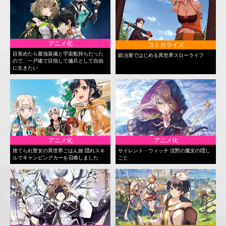
アニメ化
コミカライズ
目覚めたら最強装備と宇宙船持ちだった
鍛冶屋ではじめる異世界スローライフ
ので、一戸建て目指して傭兵として自由
に生きたい
アニメ化
アニメ化
捨てられ聖女の異世界ごはん旅 隠れスキ
サイレント・ウィッチ 沈黙の魔女の隠し
ルでキャンピングカーを召喚しました
ごと