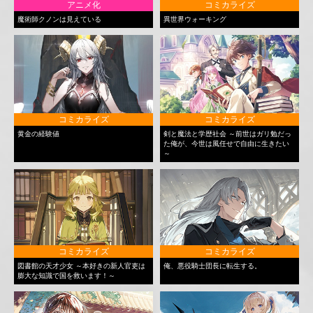
アニメ化
コミカライズ
魔術師クノンは見えている
異世界ウォーキング
コミカライズ
コミカライズ
黄金の経験値
剣と魔法と学歴社会 ～前世はガリ勉だっ
た俺が、今世は風任せで自由に生きたい
～
コミカライズ
コミカライズ
図書館の天才少女 ～本好きの新人官吏は
俺、悪役騎士団長に転生する。
膨大な知識で国を救います！～