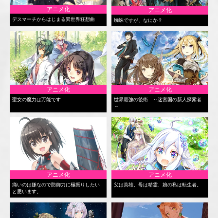
アニメ化
アニメ化
デスマーチからはじまる異世界狂想曲
蜘蛛ですが、なにか？
アニメ化
アニメ化
聖女の魔力は万能です
世界最強の後衛 ～迷宮国の新人探索者
～
アニメ化
アニメ化
痛いのは嫌なので防御力に極振りしたい
父は英雄、母は精霊、娘の私は転生者。
と思います。