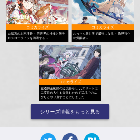
コミカライズ
コミカライズ
白瑞宮のお料理番 ～異世界の神様と飯テ
おっさん異世界で最強になる ～物理特化
ロスローライフを満喫する～
の覚醒者～
コミカライズ
左遷錬金術師の辺境暮らし 元エリートは
二度目の人生も失敗したので辺境でのん
びりとやり直すことにしました
シリーズ情報をもっと見る