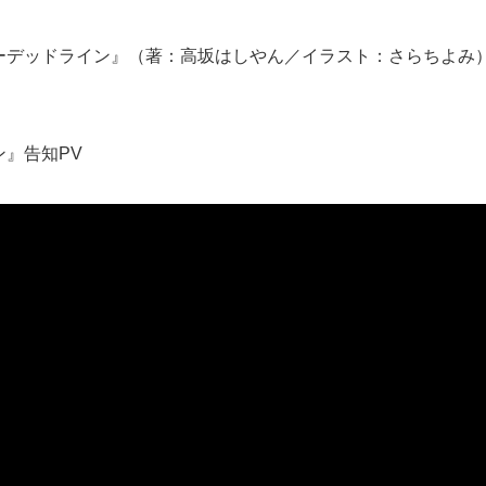
ーデッドライン』（著：高坂はしやん／イラスト：さらちよみ）
』告知PV