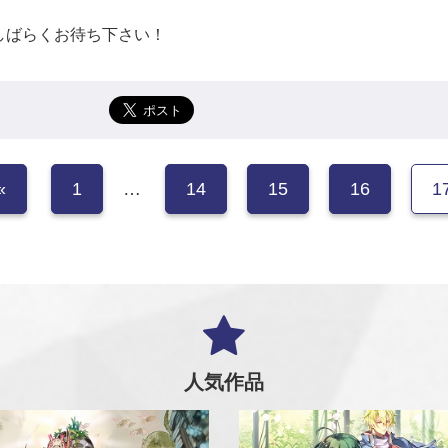
。
しばらくお待ち下さい！
«
1
…
14
15
16
1
人気作品