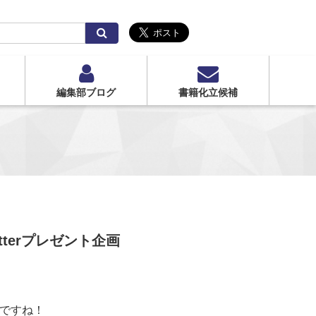
検
索
編集部ブログ
書籍化立候補
terプレゼント企画
うですね！