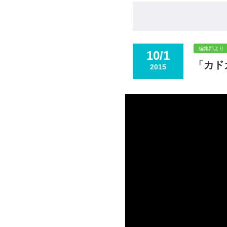
編集部より
10/1
「カド
2015