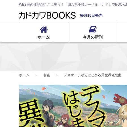
WEB発の才能がここに集う！ 四六判小説レーベル「カドカワBOOK
毎月10日発売
ホーム
今月の新刊
ホーム
書籍
デスマーチからはじまる異世界狂想曲