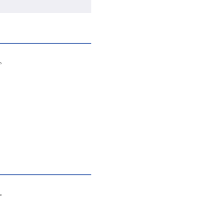
。
。
。