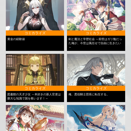
コミカライズ
コミカライズ
黄金の経験値
剣と魔法と学歴社会 ～前世はガリ勉だっ
た俺が、今世は風任せで自由に生きたい
～
コミカライズ
コミカライズ
図書館の天才少女 ～本好きの新人官吏は
俺、悪役騎士団長に転生する。
膨大な知識で国を救います！～