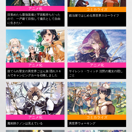
アニメ化
コミカライズ
目覚めたら最強装備と宇宙船持ちだった
鍛冶屋ではじめる異世界スローライフ
ので、一戸建て目指して傭兵として自由
に生きたい
アニメ化
アニメ化
捨てられ聖女の異世界ごはん旅 隠れスキ
サイレント・ウィッチ 沈黙の魔女の隠し
ルでキャンピングカーを召喚しました
ごと
アニメ化
コミカライズ
魔術師クノンは見えている
異世界ウォーキング