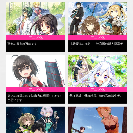
アニメ化
アニメ化
聖女の魔力は万能です
世界最強の後衛 ～迷宮国の新人探索者
～
アニメ化
アニメ化
痛いのは嫌なので防御力に極振りしたい
父は英雄、母は精霊、娘の私は転生者。
と思います。