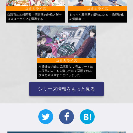
コミカライズ
コミカライズ
白瑞宮のお料理番 ～異世界の神様と飯テ
おっさん異世界で最強になる ～物理特化
ロスローライフを満喫する～
の覚醒者～
コミカライズ
左遷錬金術師の辺境暮らし 元エリートは
二度目の人生も失敗したので辺境でのん
びりとやり直すことにしました
シリーズ情報をもっと見る