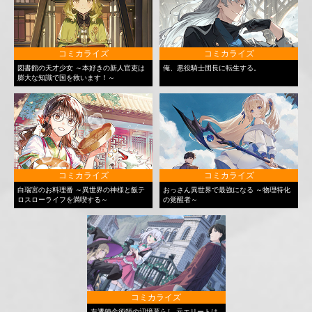
コミカライズ
コミカライズ
図書館の天才少女 ～本好きの新人官吏は
俺、悪役騎士団長に転生する。
膨大な知識で国を救います！～
コミカライズ
コミカライズ
白瑞宮のお料理番 ～異世界の神様と飯テ
おっさん異世界で最強になる ～物理特化
ロスローライフを満喫する～
の覚醒者～
コミカライズ
左遷錬金術師の辺境暮らし 元エリートは