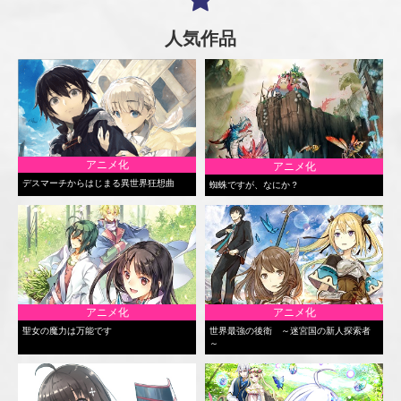
人気作品
アニメ化
アニメ化
デスマーチからはじまる異世界狂想曲
蜘蛛ですが、なにか？
アニメ化
アニメ化
聖女の魔力は万能です
世界最強の後衛 ～迷宮国の新人探索者
～