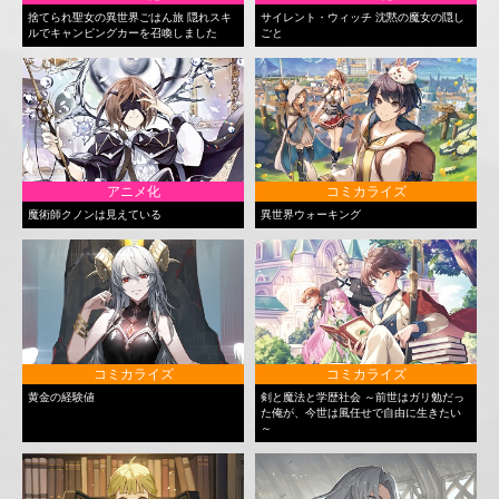
捨てられ聖女の異世界ごはん旅 隠れスキ
サイレント・ウィッチ 沈黙の魔女の隠し
ルでキャンピングカーを召喚しました
ごと
アニメ化
コミカライズ
魔術師クノンは見えている
異世界ウォーキング
コミカライズ
コミカライズ
黄金の経験値
剣と魔法と学歴社会 ～前世はガリ勉だっ
た俺が、今世は風任せで自由に生きたい
～