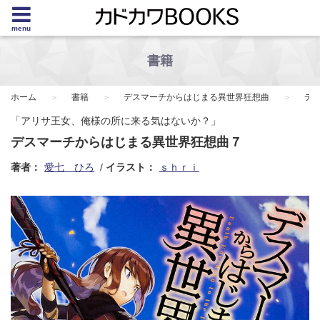
menu
書籍
ホーム
書籍
デスマーチからはじまる異世界狂想曲
デ
「アリサ王女、俺様の所に来る気はないか？」
デスマーチからはじまる異世界狂想曲７
著者：
愛七 ひろ
イラスト：
ｓｈｒｉ