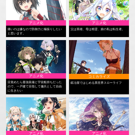
アニメ化
アニメ化
痛いのは嫌なので防御力に極振りしたい
父は英雄、母は精霊、娘の私は転生者。
と思います。
アニメ化
コミカライズ
目覚めたら最強装備と宇宙船持ちだった
鍛冶屋ではじめる異世界スローライフ
ので、一戸建て目指して傭兵として自由
に生きたい
アニメ化
アニメ化