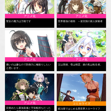
アニメ化
アニメ化
聖女の魔力は万能です
世界最強の後衛 ～迷宮国の新人探索者
～
アニメ化
アニメ化
痛いのは嫌なので防御力に極振りしたい
父は英雄、母は精霊、娘の私は転生者。
と思います。
アニメ化
コミカライズ
目覚めたら最強装備と宇宙船持ちだった
鍛冶屋ではじめる異世界スローライフ