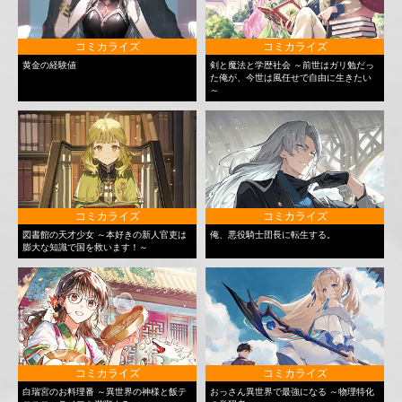
コミカライズ
コミカライズ
黄金の経験値
剣と魔法と学歴社会 ～前世はガリ勉だっ
た俺が、今世は風任せで自由に生きたい
～
コミカライズ
コミカライズ
図書館の天才少女 ～本好きの新人官吏は
俺、悪役騎士団長に転生する。
膨大な知識で国を救います！～
コミカライズ
コミカライズ
白瑞宮のお料理番 ～異世界の神様と飯テ
おっさん異世界で最強になる ～物理特化