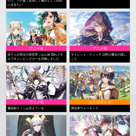
ので、一戸建て目指して傭兵として自由
に生きたい
アニメ化
アニメ化
捨てられ聖女の異世界ごはん旅 隠れスキ
サイレント・ウィッチ 沈黙の魔女の隠し
ルでキャンピングカーを召喚しました
ごと
アニメ化
コミカライズ
魔術師クノンは見えている
異世界ウォーキング