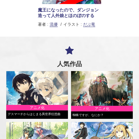
魔王になったので、ダンジョン
造って人外娘とほのぼのする
著者 :
流優
イラスト :
だぶ竜
人気作品
アニメ化
アニメ化
デスマーチからはじまる異世界狂想曲
蜘蛛ですが、なにか？