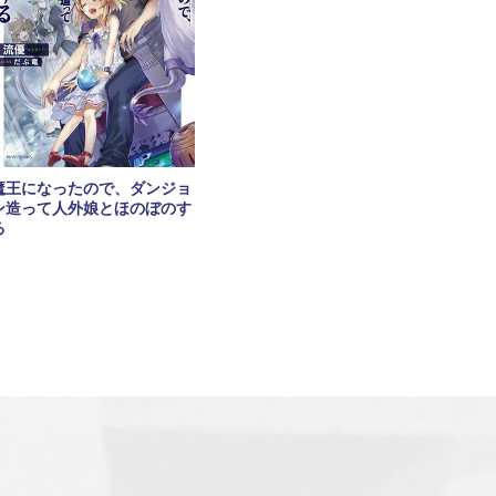
魔王になったので、ダンジョ
ン造って人外娘とほのぼのす
る