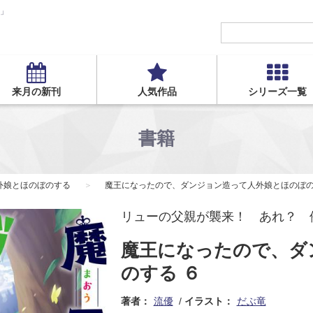
S」
来月の新刊
人気作品
シリーズ一覧
書籍
外娘とほのぼのする
魔王になったので、ダンジョン造って人外娘とほのぼの
リューの父親が襲来！ あれ？ 
魔王になったので、ダ
のする ６
著者：
流優
イラスト：
だぶ竜