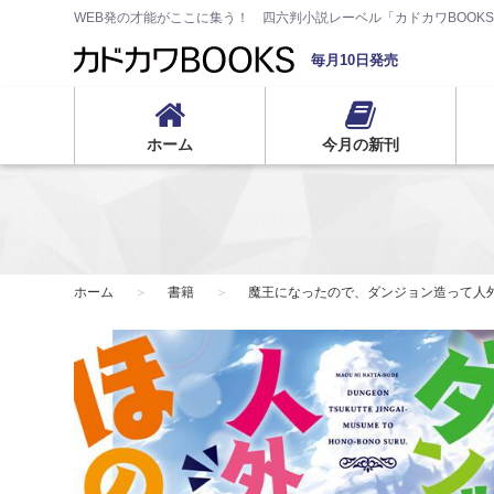
WEB発の才能がここに集う！ 四六判小説レーベル「カドカワBOOK
毎月10日発売
ホーム
今月の新刊
ホーム
書籍
魔王になったので、ダンジョン造って人