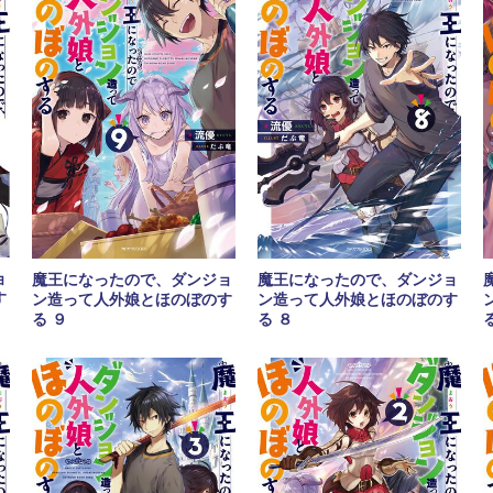
ョ
魔王になったので、ダンジョ
魔王になったので、ダンジョ
す
ン造って人外娘とほのぼのす
ン造って人外娘とほのぼのす
る ９
る ８