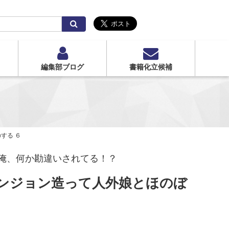
検
索
編集部ブログ
書籍化立候補
する ６
俺、何か勘違いされてる！？
ンジョン造って人外娘とほのぼ