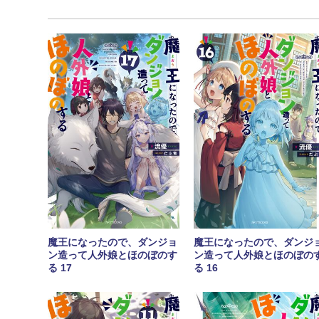
魔王になったので、ダンジョ
魔王になったので、ダンジ
ン造って人外娘とほのぼのす
ン造って人外娘とほのぼの
る 17
る 16