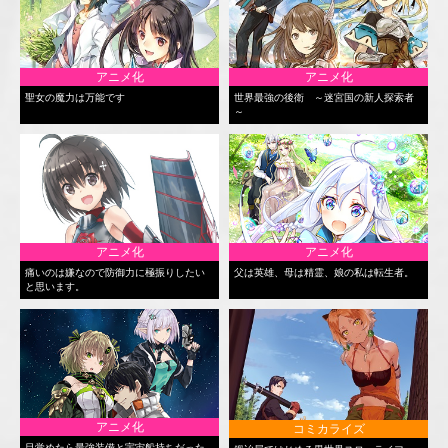
アニメ化
アニメ化
聖女の魔力は万能です
世界最強の後衛 ～迷宮国の新人探索者
～
アニメ化
アニメ化
痛いのは嫌なので防御力に極振りしたい
父は英雄、母は精霊、娘の私は転生者。
と思います。
アニメ化
コミカライズ
目覚めたら最強装備と宇宙船持ちだった