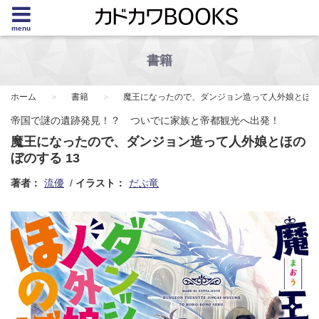
menu
書籍
ホーム
書籍
魔王になったので、ダンジョン造って人外娘とほ
帝国で謎の遺跡発見！？ ついでに家族と帝都観光へ出発！
魔王になったので、ダンジョン造って人外娘とほの
ぼのする 13
著者：
流優
イラスト：
だぶ竜