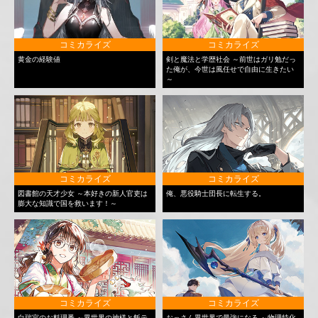
コミカライズ
コミカライズ
黄金の経験値
剣と魔法と学歴社会 ～前世はガリ勉だっ
た俺が、今世は風任せで自由に生きたい
～
コミカライズ
コミカライズ
図書館の天才少女 ～本好きの新人官吏は
俺、悪役騎士団長に転生する。
膨大な知識で国を救います！～
コミカライズ
コミカライズ
白瑞宮のお料理番 ～異世界の神様と飯テ
おっさん異世界で最強になる ～物理特化