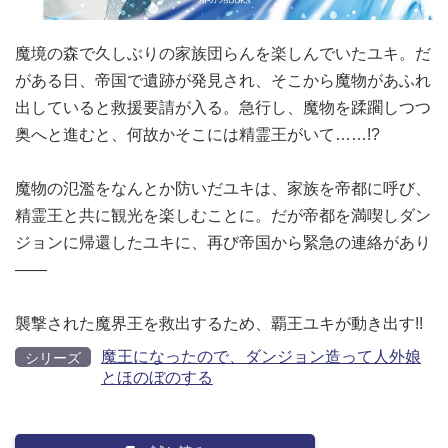
魔境の森で久しぶりの家族団らんを楽しんでいたユキ。だ
がある日、帝国で遺跡が発見され、そこから魔物があふれ
出していると救援要請が入る。急行し、魔物を蹂躙しつつ
奥へと進むと、何故かそこには精霊王がいて……!?
魔物の氾濫をなんとか防いだユキは、家族を帝都に呼び、
精霊王と共に観光を楽しむことに。だが帝都を満喫しダン
ジョンに帰還したユキに、再び帝国から緊急の連絡があり
――
襲撃された魔界王を救出するため、覇王ユキが動き出す!!
魔王になったので、ダンジョン造って人外娘
シリーズ
とほのぼのする