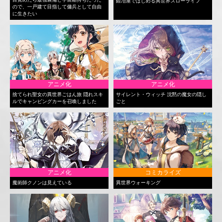
鍛冶屋ではじめる異世界スローライフ
ので、一戸建て目指して傭兵として自由
に生きたい
アニメ化
アニメ化
捨てられ聖女の異世界ごはん旅 隠れスキ
サイレント・ウィッチ 沈黙の魔女の隠し
ルでキャンピングカーを召喚しました
ごと
アニメ化
コミカライズ
魔術師クノンは見えている
異世界ウォーキング