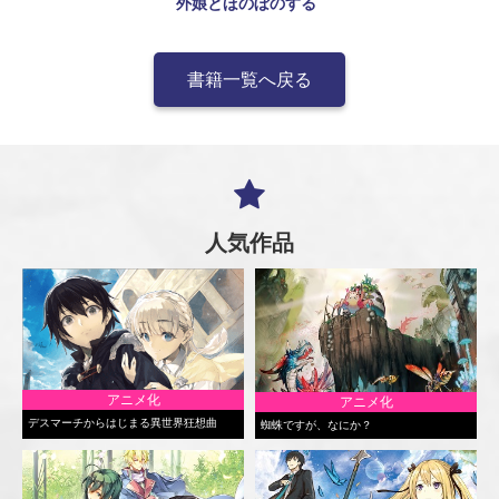
外娘とほのぼのする
書籍一覧へ戻る
人気作品
アニメ化
アニメ化
デスマーチからはじまる異世界狂想曲
蜘蛛ですが、なにか？