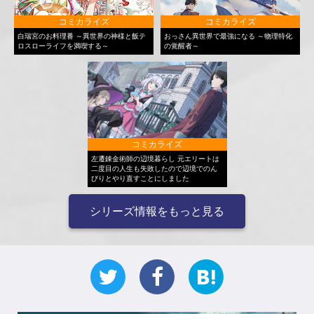
コミカライズ
コミカライズ
白瑞宮のお料理番 ～異世界の神様と飯テ
おっさん異世界で最強になる ～物理特化
ロスローライフを満喫する～
の覚醒者～
コミカライズ
左遷錬金術師の辺境暮らし 元エリートは
二度目の人生も失敗したので辺境でのん
びりとやり直すことにしました
シリーズ情報をもっと見る