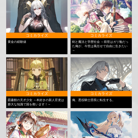
コミカライズ
コミカライズ
黄金の経験値
剣と魔法と学歴社会 ～前世はガリ勉だっ
た俺が、今世は風任せで自由に生きたい
～
コミカライズ
コミカライズ
図書館の天才少女 ～本好きの新人官吏は
俺、悪役騎士団長に転生する。
膨大な知識で国を救います！～