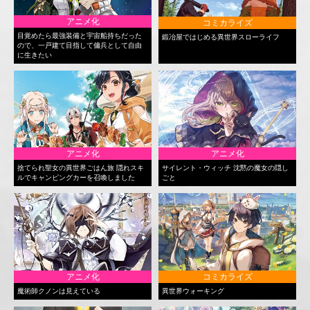
アニメ化
コミカライズ
目覚めたら最強装備と宇宙船持ちだった
鍛冶屋ではじめる異世界スローライフ
ので、一戸建て目指して傭兵として自由
に生きたい
アニメ化
アニメ化
捨てられ聖女の異世界ごはん旅 隠れスキ
サイレント・ウィッチ 沈黙の魔女の隠し
ルでキャンピングカーを召喚しました
ごと
アニメ化
コミカライズ
魔術師クノンは見えている
異世界ウォーキング