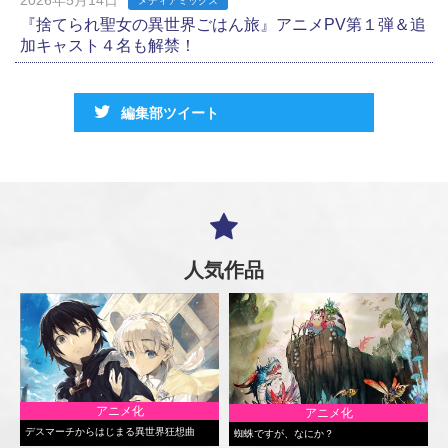
メディアミックス
『捨てられ聖女の異世界ごはん旅』アニメPV第１弾＆追
加キャスト４名も解禁！
編集部ツイート
人気作品
アニメ化
アニメ化
デスマーチからはじまる異世界狂想曲
蜘蛛ですが、なにか？