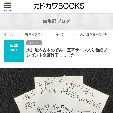
menu
編集部ブログ
ホーム
編集部ブログ
イベント
大川透＆古木のぞみ 
イベント
5/20
大川透＆古木のぞみ 直筆サイン入り色紙プ
2016
レゼント企画終了しました！