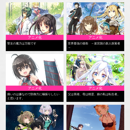
アニメ化
アニメ化
聖女の魔力は万能です
世界最強の後衛 ～迷宮国の新人探索者
～
アニメ化
アニメ化
痛いのは嫌なので防御力に極振りしたい
父は英雄、母は精霊、娘の私は転生者。
と思います。