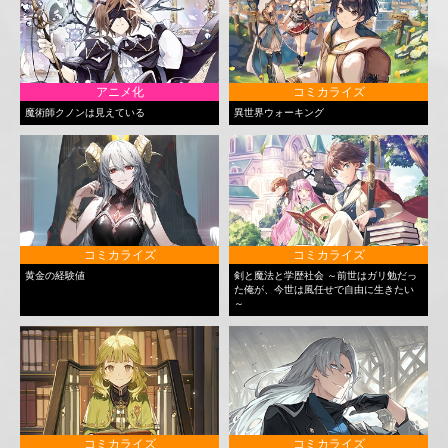
アニメ化
コミカライズ
魔術師クノンは見えている
異世界ウォーキング
コミカライズ
コミカライズ
黄金の経験値
剣と魔法と学歴社会 ～前世はガリ勉だっ
た俺が、今世は風任せで自由に生きたい
～
コミカライズ
コミカライズ