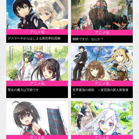
アニメ化
アニメ化
デスマーチからはじまる異世界狂想曲
蜘蛛ですが、なにか？
アニメ化
アニメ化
聖女の魔力は万能です
世界最強の後衛 ～迷宮国の新人探索者
～
アニメ化
アニメ化