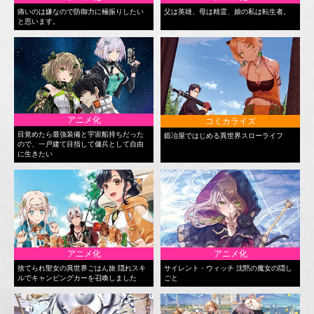
痛いのは嫌なので防御力に極振りしたい
父は英雄、母は精霊、娘の私は転生者。
と思います。
アニメ化
コミカライズ
目覚めたら最強装備と宇宙船持ちだった
鍛冶屋ではじめる異世界スローライフ
ので、一戸建て目指して傭兵として自由
に生きたい
アニメ化
アニメ化
捨てられ聖女の異世界ごはん旅 隠れスキ
サイレント・ウィッチ 沈黙の魔女の隠し
ルでキャンピングカーを召喚しました
ごと