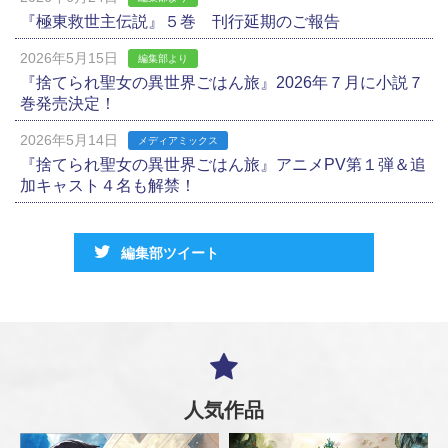
『極東救世主伝説』５巻 刊行延期のご報告
2026年5月15日
編集部より
『捨てられ聖女の異世界ごはん旅』2026年７月に小説７
巻発売決定！
2026年5月14日
メディアミックス
『捨てられ聖女の異世界ごはん旅』アニメPV第１弾＆追
加キャスト４名も解禁！
編集部ツイート
人気作品