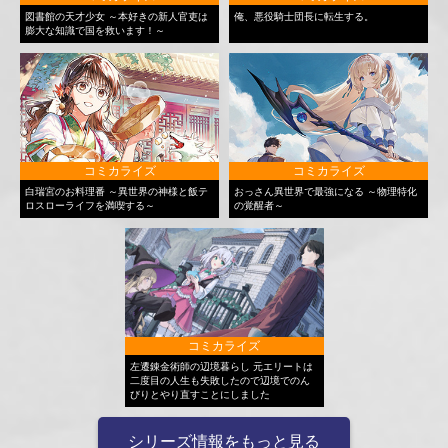
図書館の天才少女 ～本好きの新人官吏は
俺、悪役騎士団長に転生する。
膨大な知識で国を救います！～
コミカライズ
コミカライズ
白瑞宮のお料理番 ～異世界の神様と飯テ
おっさん異世界で最強になる ～物理特化
ロスローライフを満喫する～
の覚醒者～
コミカライズ
左遷錬金術師の辺境暮らし 元エリートは
二度目の人生も失敗したので辺境でのん
びりとやり直すことにしました
シリーズ情報をもっと見る