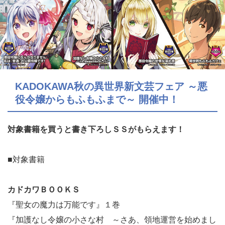
KADOKAWA秋の異世界新文芸フェア ～悪
役令嬢からもふもふまで～ 開催中！
対象書籍を買うと書き下ろしＳＳがもらえます！
■対象書籍
カドカワＢＯＯＫＳ
『聖女の魔力は万能です』１巻
『加護なし令嬢の小さな村 ～さあ、領地運営を始めまし