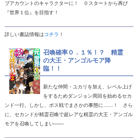
ブアカウントのキャラクターに！ ０スタートから再び
『世界１位』を目指す！
詳しい書誌情報は
コチラ
！
召喚確率０．１％！？ 精霊
の大王・アンゴルモア降
臨！！
新たな仲間・ユカリを加え、レベル上げ
をするためダンジョン周回を始めるセカ
ンド一行。しかし、ボス戦でまさかの事態に……！ さら
に、セカンドが精霊召喚で超レアな精霊の大王・アンゴル
モアを召喚してしまい――