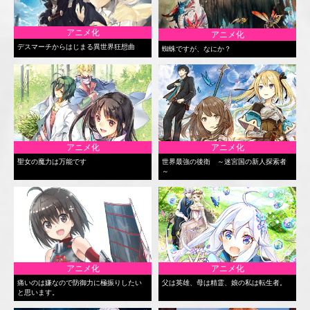
アニメ化
アニメ化
デスマーチからはじまる異世界狂想曲
蜘蛛ですが、なにか？
アニメ化
アニメ化
聖女の魔力は万能です
世界最強の後衛 ～迷宮国の新人探索者
～
アニメ化
アニメ化
痛いのは嫌なので防御力に極振りしたい
父は英雄、母は精霊、娘の私は転生者。
と思います。