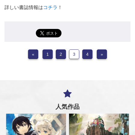
詳しい書誌情報は
コチラ
！
«
1
2
3
4
»
人気作品