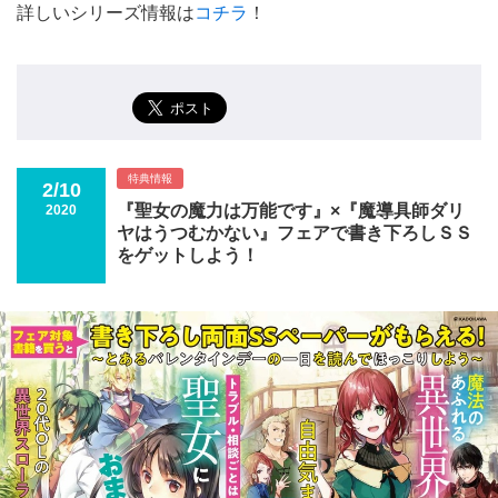
詳しいシリーズ情報は
コチラ
！
特典情報
2/10
『聖女の魔力は万能です』×『魔導具師ダリ
2020
ヤはうつむかない』フェアで書き下ろしＳＳ
をゲットしよう！