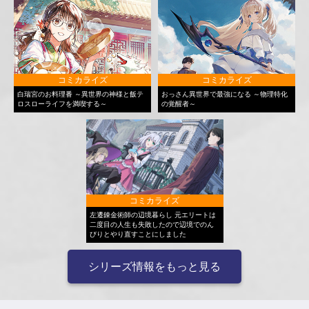
コミカライズ
コミカライズ
白瑞宮のお料理番 ～異世界の神様と飯テ
おっさん異世界で最強になる ～物理特化
ロスローライフを満喫する～
の覚醒者～
コミカライズ
左遷錬金術師の辺境暮らし 元エリートは
二度目の人生も失敗したので辺境でのん
びりとやり直すことにしました
シリーズ情報をもっと見る