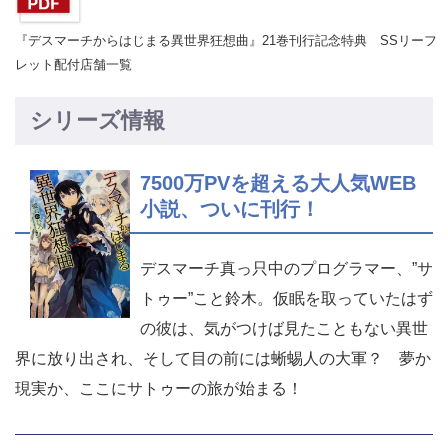
『デスマーチからはじまる異世界狂想曲』21巻刊行記念特典 SSリーフ
レット配付店舗一覧
シリーズ情報
7500万PVを超える大人気WEB
小説、ついに刊行！
デスマーチ真っ只中のプログラマー、”サ
トゥー”こと鈴木。仮眠を取っていたはず
の彼は、気がつけば見たこともない異世
界に放り出され、そして目の前には蜥蜴人の大軍？ 夢か
現実か、ここにサトゥーの旅が始まる！