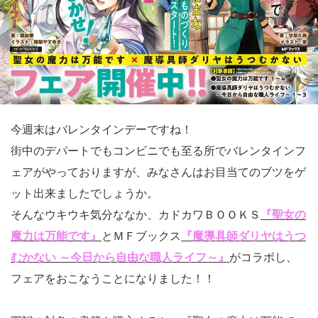
今週末はバレンタインデーですね！
街中のデパートでもコンビニでも至る所でバレンタインフ
ェアがやっておりますが、みなさんはお目当てのブツをゲ
ット出来ましたでしょうか。
そんなウキウキ気分ななか、カドカワＢＯＯＫＳ
『聖女の
魔力は万能です』
とＭＦブックス
『魔導具師ダリヤはうつ
むかない ～今日から自由な職人ライフ～』
がコラボし、
フェアをおこなうことになりました！！