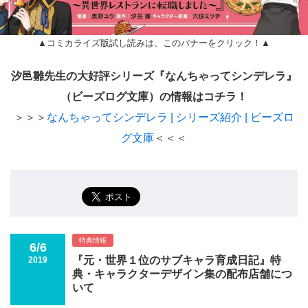
▲コミカライズ版試し読みは、このバナーをクリック！▲
汐邑雛先生の大好評シリーズ『なんちゃってシンデレラ』
（ビーズログ文庫）の情報はコチラ！
＞＞＞
なんちゃってシンデレラ | シリーズ紹介 | ビーズロ
グ文庫
＜＜＜
特典情報
6/6
『元・世界１位のサブキャラ育成日記』特
2019
典・キャラクターデザイン集の配布店舗につ
いて