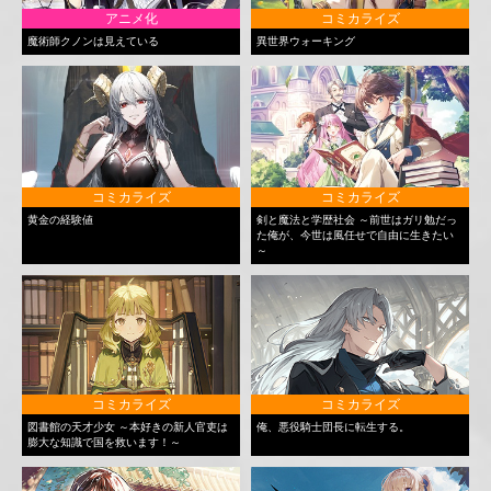
アニメ化
コミカライズ
魔術師クノンは見えている
異世界ウォーキング
コミカライズ
コミカライズ
黄金の経験値
剣と魔法と学歴社会 ～前世はガリ勉だっ
た俺が、今世は風任せで自由に生きたい
～
コミカライズ
コミカライズ
図書館の天才少女 ～本好きの新人官吏は
俺、悪役騎士団長に転生する。
膨大な知識で国を救います！～