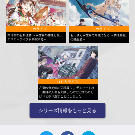
コミカライズ
コミカライズ
白瑞宮のお料理番 ～異世界の神様と飯テ
おっさん異世界で最強になる ～物理特化
ロスローライフを満喫する～
の覚醒者～
コミカライズ
左遷錬金術師の辺境暮らし 元エリートは
二度目の人生も失敗したので辺境でのん
びりとやり直すことにしました
シリーズ情報をもっと見る