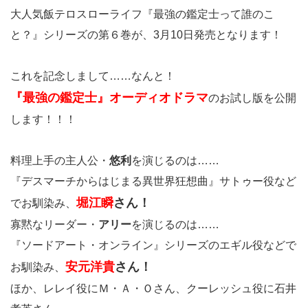
大人気飯テロスローライフ『最強の鑑定士って誰のこ
と？』シリーズの第６巻が、3月10日発売となります！
これを記念しまして……なんと！
『最強の鑑定士』オーディオドラマ
のお試し版を公開
します！！！
料理上手の主人公・
悠利
を演じるのは……
『デスマーチからはじまる異世界狂想曲』サトゥー役など
堀江瞬
さん！
でお馴染み、
寡黙なリーダー・
アリー
を演じるのは……
『ソードアート・オンライン』シリーズのエギル役などで
安元洋貴
さん！
お馴染み、
ほか、レレイ役にＭ・Ａ・Ｏさん、クーレッシュ役に石井