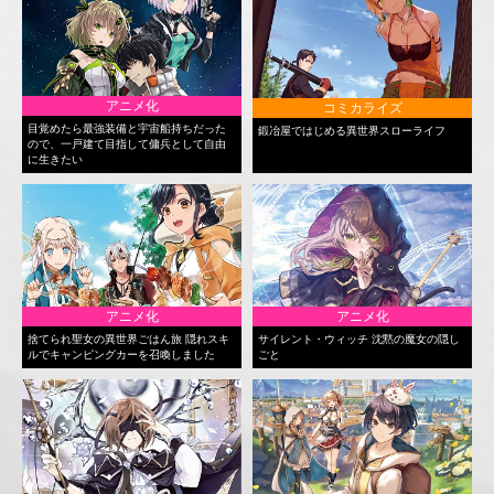
アニメ化
コミカライズ
目覚めたら最強装備と宇宙船持ちだった
鍛冶屋ではじめる異世界スローライフ
ので、一戸建て目指して傭兵として自由
に生きたい
アニメ化
アニメ化
捨てられ聖女の異世界ごはん旅 隠れスキ
サイレント・ウィッチ 沈黙の魔女の隠し
ルでキャンピングカーを召喚しました
ごと