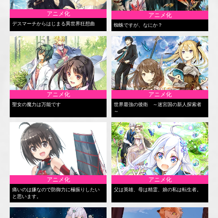
アニメ化
アニメ化
デスマーチからはじまる異世界狂想曲
蜘蛛ですが、なにか？
アニメ化
アニメ化
聖女の魔力は万能です
世界最強の後衛 ～迷宮国の新人探索者
～
アニメ化
アニメ化
痛いのは嫌なので防御力に極振りしたい
父は英雄、母は精霊、娘の私は転生者。
と思います。