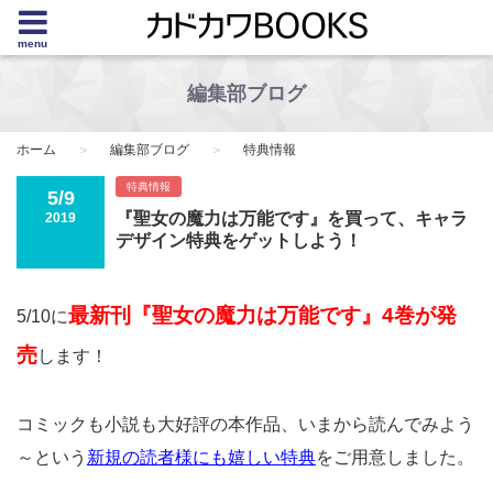
menu
編集部ブログ
ホーム
編集部ブログ
特典情報
特典情報
5/9
『聖女の魔力は万能です』を買って、キャラ
2019
デザイン特典をゲットしよう！
最新刊『聖女の魔力は万能です』4巻が発
5/10に
売
します！
コミックも小説も大好評の本作品、いまから読んでみよう
～という
新規の読者様にも嬉しい特典
をご用意しました。