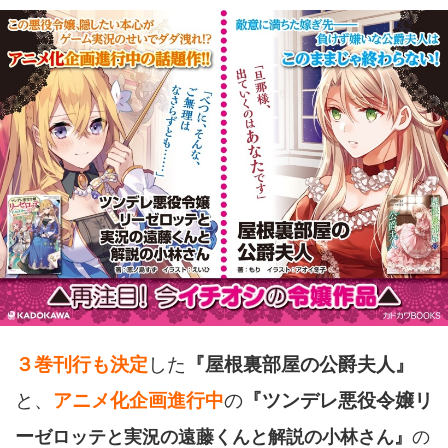
３巻刊行も決定
した
『屋根裏部屋の公爵夫人』
と、
アニメ化企画進行中
の
『ツンデレ悪役令嬢リ
ー
ゼロッテと実況の遠藤くんと解説の小林さん』
の