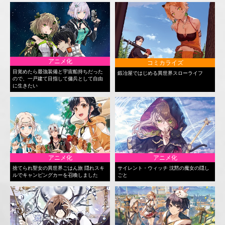
アニメ化
コミカライズ
目覚めたら最強装備と宇宙船持ちだった
鍛冶屋ではじめる異世界スローライフ
ので、一戸建て目指して傭兵として自由
に生きたい
アニメ化
アニメ化
捨てられ聖女の異世界ごはん旅 隠れスキ
サイレント・ウィッチ 沈黙の魔女の隠し
ルでキャンピングカーを召喚しました
ごと