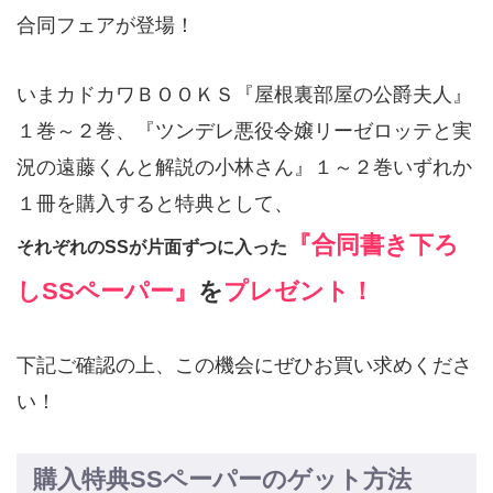
合同フェアが登場！
いまカドカワＢＯＯＫＳ『屋根裏部屋の公爵夫人』
１巻～２巻、『ツンデレ悪役令嬢リーゼロッテと実
況の遠藤くんと解説の小林さん』１～２巻いずれか
１冊を購入すると特典として、
『
合同書き下ろ
それぞれのSSが片面ずつに入った
し
SSペーパー』
を
プレゼント！
下記ご確認の上、この機会にぜひお買い求めくださ
い！
購入特典SSペーパーのゲット方法