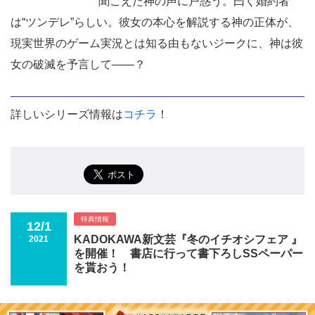
聞こえた神の声に戸惑う。曰く婚約者
は“ツンデレ”らしい。彼女の本心を解説する神の正体が、
現実世界のゲーム実況とは知る由もないジークに、神は彼
女の破滅を予言して――？
詳しいシリーズ情報は
コチラ
！
特典情報
12/1
KADOKAWA新文芸『冬のイチオシフェア 』
2021
を開催！ 書店に行って書下ろしSSペーパー
を貰おう！