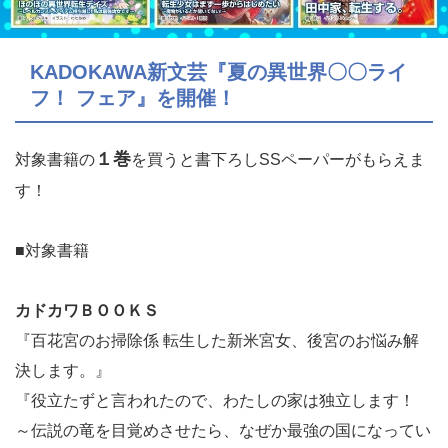
KADOKAWA新文芸『夏の異世界〇〇ライ
フ！ フェア』を開催！
１巻
対象書籍の
を買うと書下ろしSSペーパーがもらえま
す！
■対象書籍
カドカワＢＯＯＫＳ
『百花宮のお掃除係 転生した新米宮女、後宮のお悩み解
決します。』
『役立たずと言われたので、わたしの家は独立します！
～伝説の竜を目覚めさせたら、なぜか最強の国になってい