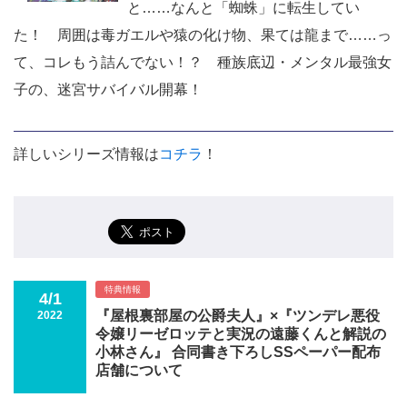
と……なんと「蜘蛛」に転生してい
た！ 周囲は毒ガエルや猿の化け物、果ては龍まで……っ
て、コレもう詰んでない！？ 種族底辺・メンタル最強女
子の、迷宮サバイバル開幕！
詳しいシリーズ情報は
コチラ
！
特典情報
4/1
『屋根裏部屋の公爵夫人』×『ツンデレ悪役
2022
令嬢リーゼロッテと実況の遠藤くんと解説の
小林さん』 合同書き下ろしSSペーパー配布
店舗について