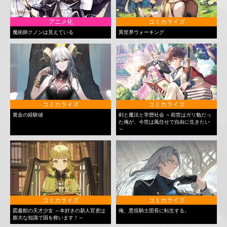
アニメ化
コミカライズ
魔術師クノンは見えている
異世界ウォーキング
コミカライズ
コミカライズ
黄金の経験値
剣と魔法と学歴社会 ～前世はガリ勉だっ
た俺が、今世は風任せで自由に生きたい
～
コミカライズ
コミカライズ
図書館の天才少女 ～本好きの新人官吏は
俺、悪役騎士団長に転生する。
膨大な知識で国を救います！～