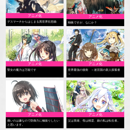
アニメ化
アニメ化
デスマーチからはじまる異世界狂想曲
蜘蛛ですが、なにか？
アニメ化
アニメ化
聖女の魔力は万能です
世界最強の後衛 ～迷宮国の新人探索者
～
アニメ化
アニメ化
痛いのは嫌なので防御力に極振りしたい
父は英雄、母は精霊、娘の私は転生者。
と思います。