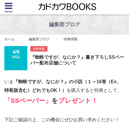
menu
編集部ブログ
ホーム
編集部ブログ
特典情報
特典情報
4/8
『蜘蛛ですが、なにか？』書き下ろしSSペー
2022
パー配布店舗について
いま
『蜘蛛ですが、なにか？』の小説（１～16巻（Ex、
特装版含む）どれでもOK！）
を購入すると特典として、
「SSペーパー」
を
プレゼント！
下記ご確認の上、この機会にぜひお買い求めください！