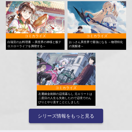
コミカライズ
コミカライズ
白瑞宮のお料理番 ～異世界の神様と飯テ
おっさん異世界で最強になる ～物理特化
ロスローライフを満喫する～
の覚醒者～
コミカライズ
左遷錬金術師の辺境暮らし 元エリートは
二度目の人生も失敗したので辺境でのん
びりとやり直すことにしました
シリーズ情報をもっと見る