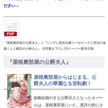
ださい↓↓
『屋根裏部屋の公爵夫人』×『ツンデレ悪役令嬢リーゼロッテと実況の遠
藤くんと解説の小林さん』 合同書き下ろしSSペーパー配布店舗
『屋根裏部屋の公爵夫人』
屋根裏部屋からはじまる、公
爵夫人の華麗なる逆転劇！
政略結婚のすえ公爵夫人となったオパー
ルは、屋根裏部屋にいた。悪評の的にさ