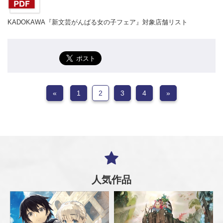
KADOKAWA『新文芸がんばる女の子フェア』対象店舗リスト
«
1
2
3
4
»
人気作品