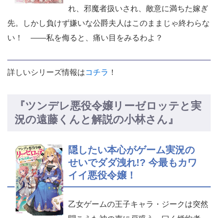
れ、邪魔者扱いされ、敵意に満ちた嫁ぎ
先。しかし負けず嫌いな公爵夫人はこのままじゃ終わらな
い！ ――私を侮ると、痛い目をみるわよ？
詳しいシリーズ情報は
コチラ
！
『ツンデレ悪役令嬢リーゼロッテと実
況の遠藤くんと解説の小林さん』
隠したい本心がゲーム実況の
せいでダダ洩れ!? 今最もカワ
イイ悪役令嬢！
乙女ゲームの王子キャラ・ジークは突然