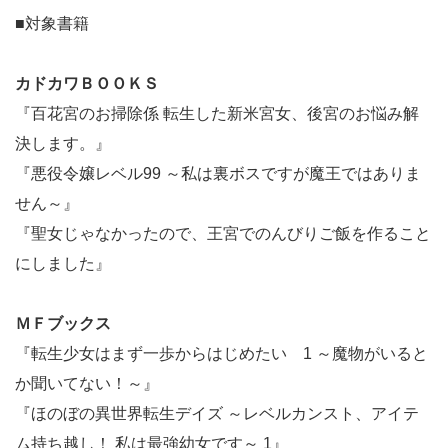
■対象書籍
カドカワＢＯＯＫＳ
『百花宮のお掃除係 転生した新米宮女、後宮のお悩み解
決します。』
『悪役令嬢レベル99 ～私は裏ボスですが魔王ではありま
せん～』
『聖女じゃなかったので、王宮でのんびりご飯を作ること
にしました』
ＭＦブックス
『転生少女はまず一歩からはじめたい 1 ～魔物がいると
か聞いてない！～』
『ほのぼの異世界転生デイズ ～レベルカンスト、アイテ
ム持ち越し！ 私は最強幼女です～ 1』