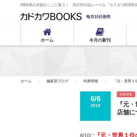
WEB発の才能がここに集う！ 四六判小説レーベル「カドカワBOOK
毎月10日発売
ホーム
今月の新刊
ホーム
編集部ブログ
特典情報
『元・世界１
特典情報
6/6
『元・
2019
店舗に
『
元・世界１位
6/10に