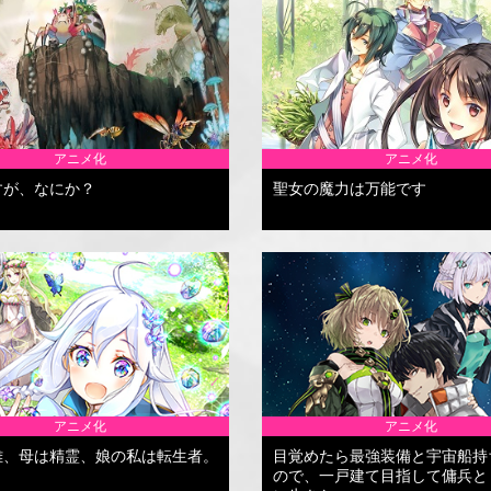
アニメ化
アニメ化
すが、なにか？
聖女の魔力は万能です
アニメ化
アニメ化
雄、母は精霊、娘の私は転生者。
目覚めたら最強装備と宇宙船持
ので、一戸建て目指して傭兵と