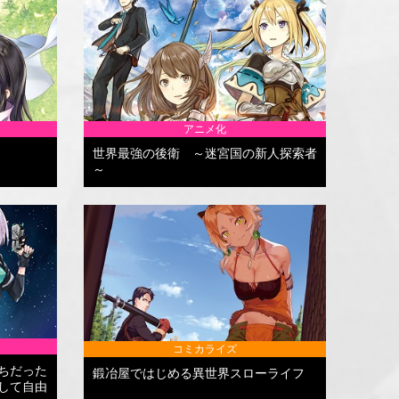
アニメ化
世界最強の後衛 ～迷宮国の新人探索者
～
コミカライズ
ちだった
鍛冶屋ではじめる異世界スローライフ
して自由