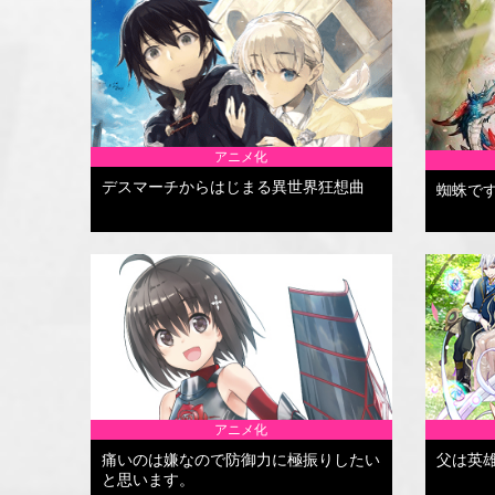
アニメ化
デスマーチからはじまる異世界狂想曲
蜘蛛で
アニメ化
痛いのは嫌なので防御力に極振りしたい
父は英
と思います。