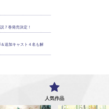
小説７巻発売決定！
弾＆追加キャスト４名も解
人気作品