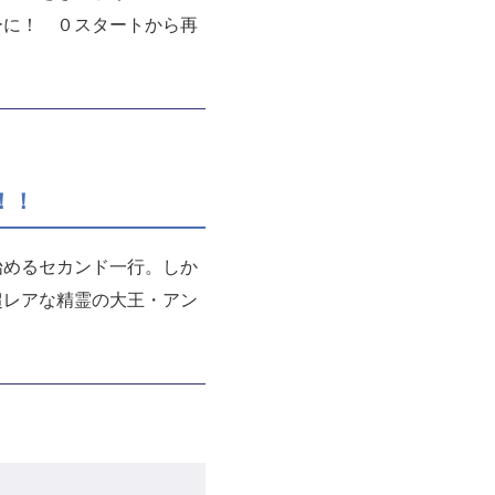
ーに！ ０スタートから再
！！
始めるセカンド一行。しか
超レアな精霊の大王・アン