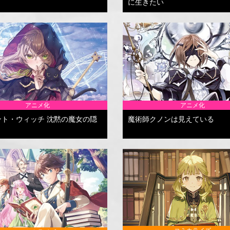
に生きたい
アニメ化
アニメ化
ント・ウィッチ 沈黙の魔女の隠
魔術師クノンは見えている