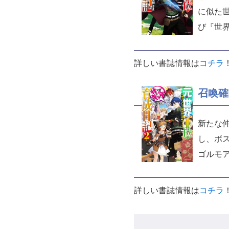
に似た
び『世
詳しい書誌情報は
コチラ
召喚確
新たな
し、ボ
ゴルモ
詳しい書誌情報は
コチラ