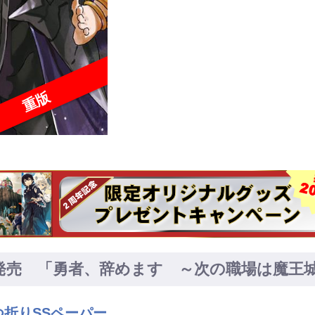
重版
）発売 「勇者、辞めます ～次の職場は魔王
つ折りSSペーパー