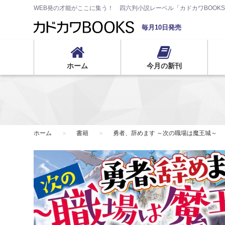
WEB発の才能がここに集う！ 四六判小説レーベル「カドカワBOOK
毎月10日発売
ホーム
今月の新刊
ホーム
書籍
勇者、辞めます ～次の職場は魔王城～