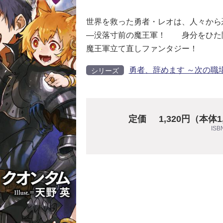
世界を救った勇者・レオは、人々から
―没落寸前の魔王軍！ 身分をひた
魔王軍立て直しファンタジー！
勇者、辞めます ～次の職
シリーズ
定価
1,320円（本体
ISB