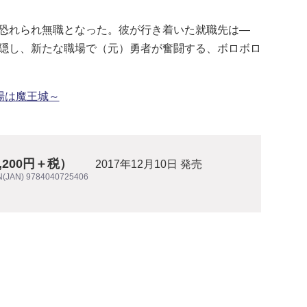
恐れられ無職となった。彼が行き着いた就職先は―
隠し、新たな職場で（元）勇者が奮闘する、ボロボロ
場は魔王城～
1,200円＋税）
2017年12月10日 発売
N(JAN) 9784040725406