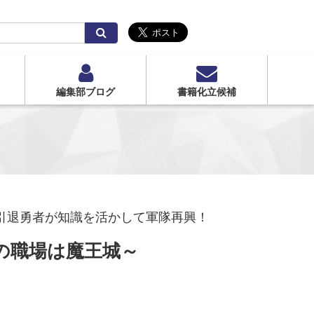
検
索
編集部ブログ
書籍化立候補
 引退勇者が知識を活かして軍隊再興！
の職場は魔王城～