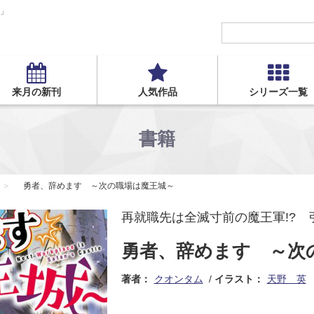
S」
来月の新刊
人気作品
シリーズ一覧
書籍
勇者、辞めます ～次の職場は魔王城～
再就職先は全滅寸前の魔王軍!?
勇者、辞めます ～次
著者：
クオンタム
イラスト：
天野 英