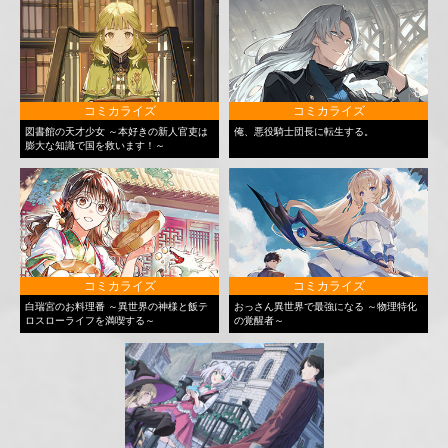
コミカライズ
コミカライズ
図書館の天才少女 ～本好きの新人官吏は
俺、悪役騎士団長に転生する。
膨大な知識で国を救います！～
コミカライズ
コミカライズ
白瑞宮のお料理番 ～異世界の神様と飯テ
おっさん異世界で最強になる ～物理特化
ロスローライフを満喫する～
の覚醒者～