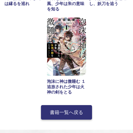
は縁るを巡れ
風、少年は朱の意味
し、妖刀を追う
を知る
泡沫に神は微睡む １
追放された少年は火
神の剣をとる
書籍一覧へ戻る