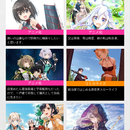
アニメ化
アニメ化
痛いのは嫌なので防御力に極振りしたい
父は英雄、母は精霊、娘の私は転生者。
と思います。
アニメ化
コミカライズ
目覚めたら最強装備と宇宙船持ちだった
鍛冶屋ではじめる異世界スローライフ
ので、一戸建て目指して傭兵として自由
に生きたい