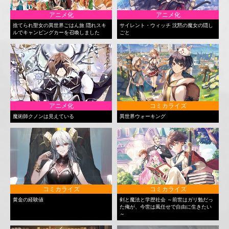
アニメ化
アニメ化
捨てられ聖女の異世界ごはん旅 隠れスキ
サイレント・ウィッチ 沈黙の魔女の隠し
ルでキャンピングカーを召喚しました
ごと
アニメ化
コミカライズ
魔術師クノンは見えている
異世界ウォーキング
コミカライズ
コミカライズ
黄金の経験値
剣と魔法と学歴社会 ～前世はガリ勉だっ
た俺が、今世は風任せで自由に生きたい
～