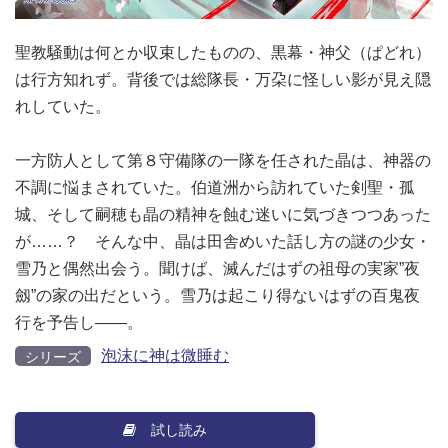
聖教騒動は何とか収束したものの、黒幕・神父（ぱどれ）
は行方知れず。背後では総隊長・万朶に怪しい影が見え隠
れしていた。
一方防人として第８守備隊の一隊を任された晶は、神器の
不調に悩まされていた。伯道洲から訪れていた剣聖・孤
城、そして嗣穂も晶の精神を蝕む迷いに気づきつつあった
が……？ そんな中、晶は田舎めいた話し方の謎の少女・
雪乃と偶然出会う。聞けば、滅んだはずの祖母の実家”夜
劔”の家の出だという。雪乃は起こり得ないはずの百鬼夜
行を予告し――。
泡沫に神は微睡む
シリーズ
試し読み