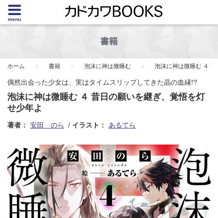
menu
書籍
ホーム
書籍
泡沫に神は微睡む
泡沫に神は微睡む ４ 
偶然出会った少女は、実はタイムスリップしてきた晶の血縁!?
泡沫に神は微睡む ４ 昔日の願いを継ぎ、覚悟を灯
せ少年よ
著者：
安田 のら
イラスト：
あるてら