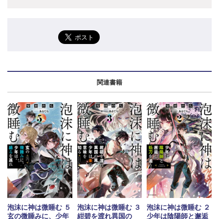
関連書籍
泡沫に神は微睡む ５
泡沫に神は微睡む ３
泡沫に神は微睡む ２
玄の微睡みに、少年
紺碧を渡れ異国の
少年は陰陽師と邂逅