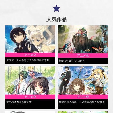
人気作品
アニメ化
アニメ化
デスマーチからはじまる異世界狂想曲
蜘蛛ですが、なにか？
アニメ化
アニメ化
聖女の魔力は万能です
世界最強の後衛 ～迷宮国の新人探索者
～