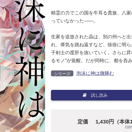
精霊の力でこの国を牛耳る貴族、八家
っていなかった――。
生家を追放された晶は、別の州へと出
れ、瘴気を跳ね返すなど、徐徐に明ら
子剣士の度肝を抜いていく。さらに昇
るモノ”が覚醒。だが同時に、都を呑
泡沫に神は微睡む
シリーズ
試し読み
定価
1,430円（本体
ISB