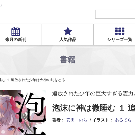
S」
来月の新刊
人気作品
シリーズ一覧
書籍
睡む １ 追放された少年は火神の剣をとる
追放された少年の巨大すぎる霊力
泡沫に神は微睡む １ 
著者：
安田 のら
イラスト：
あるてら