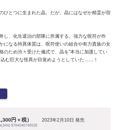
のひとつに生まれた晶。だが、晶にはなぜか精霊が宿
奔し、化生退治の部隊に所属する。強力な呪符が作
かになる特異体質は、呪符使いの組合や有力貴族の女
格のため渋々受けた儀式で、晶を”本当に加護してい
み込む巨大な怪異が目覚めようとしていた……！
1,300円＋税）
2023年2月10日 発売
N(JAN) 9784040748535