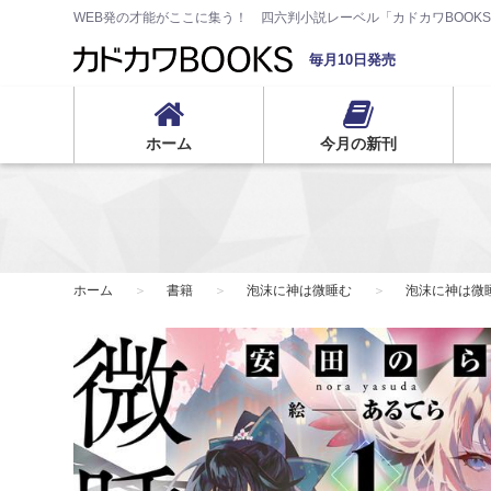
WEB発の才能がここに集う！ 四六判小説レーベル「カドカワBOOK
毎月10日発売
ホーム
今月の新刊
ホーム
書籍
泡沫に神は微睡む
泡沫に神は微