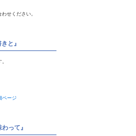
合わせください。
書きと』
す。
。
細ページ
味わって』