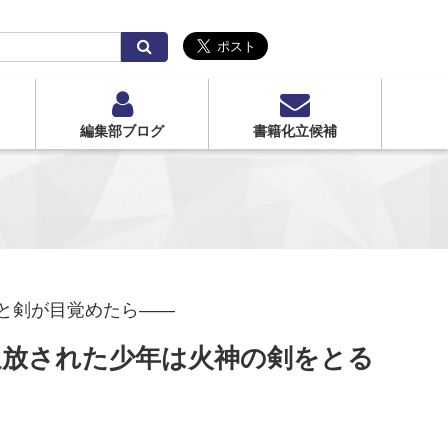
検
索
編集部ブログ
書籍化立候補
と剣が目覚めたら――
追放された少年は火神の剣をとる