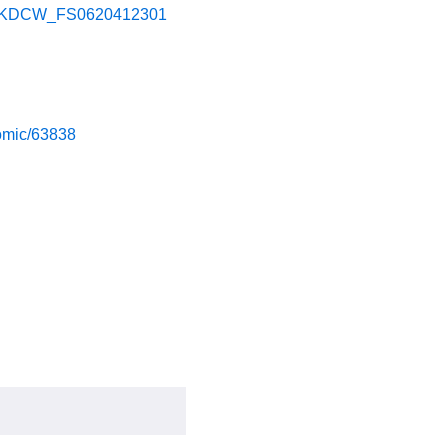
ail/KDCW_FS0620412301
comic/63838