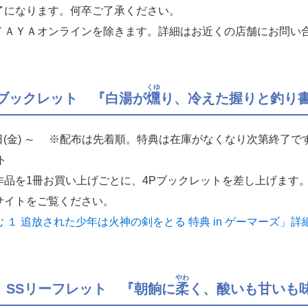
了になります。何卒ご了承ください。
ＴＡＹＡオンラインを除きます。詳細はお近くの店舗にお問い
くゆ
Pブックレット 『白湯が
燻
り、冷えた握りと釣り
0日(金) ～ ※配布は先着順。特典は在庫がなくなり次第終了で
ト
作品を1冊お買い上げごとに、4Pブックレットを差し上げます
サイトをご覧ください。
１ 追放された少年は火神の剣をとる 特典 in ゲーマーズ」詳
やわ
 SSリーフレット 『朝餉に
柔
く、酸いも甘いも