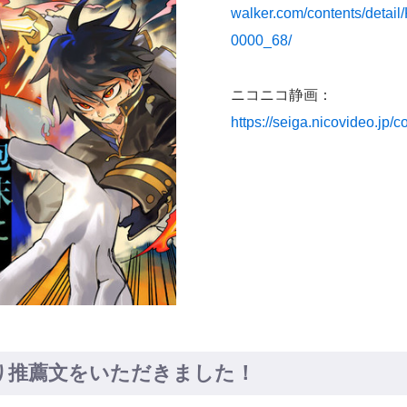
walker.com/contents/det
0000_68/
ニコニコ静画：
https://seiga.nicovideo.jp/
り推薦文をいただきました！