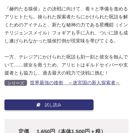
『赫灼たる猿侯』との決戦に向けて、着々と準備を進める
アリヒトたち。操られた探索者たちにかけられた呪詛を解
くためのアイテムと、新たな秘神の力である星機鎧（イン
テリジェンスメイル）フォギアも手に入れ、ついに誰も成
し遂げられなかった猿侯打倒が現実味を帯びてくる。
一方、テレジアにかけられた呪詛も刻一刻と彼女を蝕んで
いて……彼女を救うため、アリヒトはギルドセイバーや支
援者とも協力し、過去最大の戦力で決戦に挑む！
世界最強の後衛 ～迷宮国の新人探索者～
シリーズ
試し読み
定価
1,650円（本体1,500円＋税）