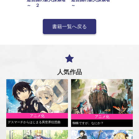
～ ２
～
書籍一覧へ戻る
人気作品
アニメ化
アニメ化
デスマーチからはじまる異世界狂想曲
蜘蛛ですが、なにか？