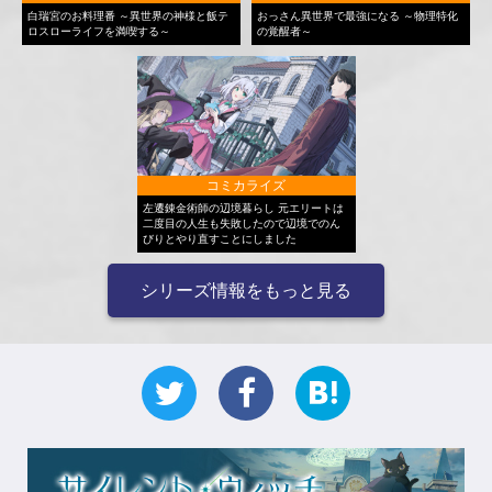
白瑞宮のお料理番 ～異世界の神様と飯テ
おっさん異世界で最強になる ～物理特化
ロスローライフを満喫する～
の覚醒者～
コミカライズ
左遷錬金術師の辺境暮らし 元エリートは
二度目の人生も失敗したので辺境でのん
びりとやり直すことにしました
シリーズ情報をもっと見る