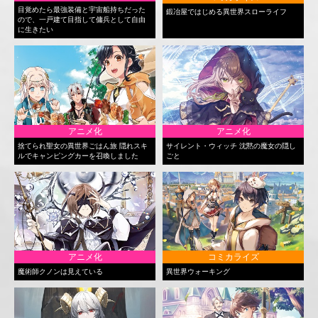
目覚めたら最強装備と宇宙船持ちだった
鍛冶屋ではじめる異世界スローライフ
ので、一戸建て目指して傭兵として自由
に生きたい
アニメ化
アニメ化
捨てられ聖女の異世界ごはん旅 隠れスキ
サイレント・ウィッチ 沈黙の魔女の隠し
ルでキャンピングカーを召喚しました
ごと
アニメ化
コミカライズ
魔術師クノンは見えている
異世界ウォーキング