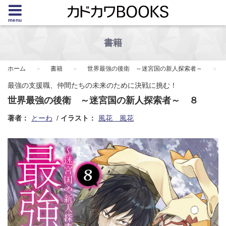
menu
書籍
ホーム
書籍
世界最強の後衛 ～迷宮国の新人探索者～
最強の支援職、仲間たちの未来のために決戦に挑む！
世界最強の後衛 ～迷宮国の新人探索者～ ８
著者：
とーわ
イラスト：
風花 風花