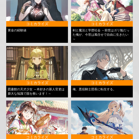
コミカライズ
コミカライズ
黄金の経験値
剣と魔法と学歴社会 ～前世はガリ勉だっ
た俺が、今世は風任せで自由に生きたい
～
コミカライズ
コミカライズ
図書館の天才少女 ～本好きの新人官吏は
俺、悪役騎士団長に転生する。
膨大な知識で国を救います！～
コミカライズ
コミカライズ