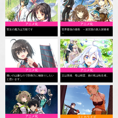
アニメ化
アニメ化
聖女の魔力は万能です
世界最強の後衛 ～迷宮国の新人探索者
～
アニメ化
アニメ化
痛いのは嫌なので防御力に極振りしたい
父は英雄、母は精霊、娘の私は転生者。
と思います。
アニメ化
コミカライズ