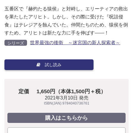
五番区で『赫灼たる猿侯』と対峙し、エリーティアの救出
を果たしたアリヒト。しかし、その際に受けた『呪詛侵
食』はテレジアを蝕んでいた。仲間たちのため、猿侯を倒
すため、アリヒトは新たな力に手を伸ばす――！
世界最強の後衛 ～迷宮国の新人探索者～
シリーズ
試し読み
定価
1,650円（本体1,500円＋税）
2021年3月10日 発売
ISBN(JAN) 9784040736761
購入はこちらから