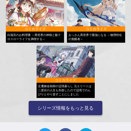
コミカライズ
コミカライズ
白瑞宮のお料理番 ～異世界の神様と飯テ
おっさん異世界で最強になる ～物理特化
ロスローライフを満喫する～
の覚醒者～
コミカライズ
左遷錬金術師の辺境暮らし 元エリートは
二度目の人生も失敗したので辺境でのん
びりとやり直すことにしました
シリーズ情報をもっと見る