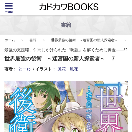
menu
書籍
ホーム
書籍
世界最強の後衛 ～迷宮国の新人探索者～
最強の支援職、仲間にかけられた『呪詛』を解くために奔走――!?
世界最強の後衛 ～迷宮国の新人探索者～ ７
著者：
とーわ
イラスト：
風花 風花