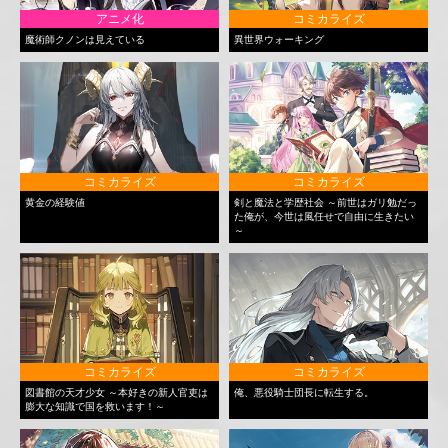
アニメ化
コミカライズ
魔術師クノンは見えている
異世界ウォーキング
コミカライズ
コミカライズ
黄金の経験値
剣と魔法と学歴社会 ～前世はガリ勉だっ
た俺が、今世は風任せで自由に生きたい
～
コミカライズ
コミカライズ
図書館の天才少女 ～本好きの新人官吏は
俺、悪役騎士団長に転生する。
膨大な知識で国を救います！～