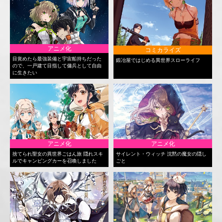
アニメ化
コミカライズ
目覚めたら最強装備と宇宙船持ちだった
鍛冶屋ではじめる異世界スローライフ
ので、一戸建て目指して傭兵として自由
に生きたい
アニメ化
アニメ化
捨てられ聖女の異世界ごはん旅 隠れスキ
サイレント・ウィッチ 沈黙の魔女の隠し
ルでキャンピングカーを召喚しました
ごと