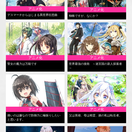
アニメ化
アニメ化
デスマーチからはじまる異世界狂想曲
蜘蛛ですが、なにか？
アニメ化
アニメ化
聖女の魔力は万能です
世界最強の後衛 ～迷宮国の新人探索者
～
アニメ化
アニメ化
痛いのは嫌なので防御力に極振りしたい
父は英雄、母は精霊、娘の私は転生者。
と思います。