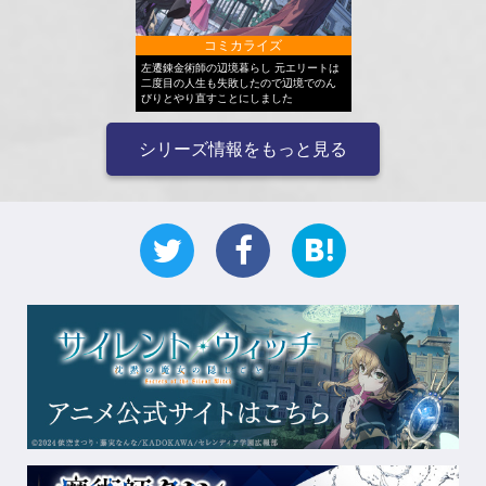
コミカライズ
左遷錬金術師の辺境暮らし 元エリートは
二度目の人生も失敗したので辺境でのん
びりとやり直すことにしました
シリーズ情報をもっと見る