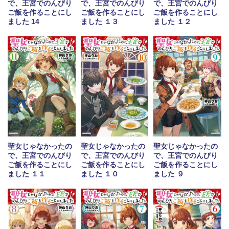
で、王宮でのんびり
で、王宮でのんびり
で、王宮でのんびり
ご飯を作ることにし
ご飯を作ることにし
ご飯を作ることにし
ました 14
ました １３
ました １２
聖女じゃなかったの
聖女じゃなかったの
聖女じゃなかったの
で、王宮でのんびり
で、王宮でのんびり
で、王宮でのんびり
ご飯を作ることにし
ご飯を作ることにし
ご飯を作ることにし
ました １１
ました １０
ました ９