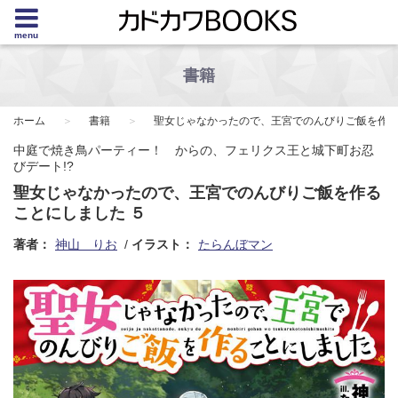
menu
書籍
ホーム
書籍
聖女じゃなかったので、王宮でのんびりご飯を作
中庭で焼き鳥パーティー！ からの、フェリクス王と城下町お忍
びデート!?
聖女じゃなかったので、王宮でのんびりご飯を作る
ことにしました ５
著者：
神山 りお
イラスト：
たらんぼマン