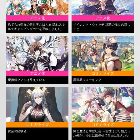
アニメ化
アニメ化
捨てられ聖女の異世界ごはん旅 隠れスキ
サイレント・ウィッチ 沈黙の魔女の隠し
ルでキャンピングカーを召喚しました
ごと
アニメ化
コミカライズ
魔術師クノンは見えている
異世界ウォーキング
コミカライズ
コミカライズ
黄金の経験値
剣と魔法と学歴社会 ～前世はガリ勉だっ
た俺が、今世は風任せで自由に生きたい
～