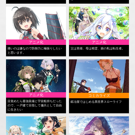
アニメ化
アニメ化
痛いのは嫌なので防御力に極振りしたい
父は英雄、母は精霊、娘の私は転生者。
と思います。
アニメ化
コミカライズ
目覚めたら最強装備と宇宙船持ちだった
鍛冶屋ではじめる異世界スローライフ
ので、一戸建て目指して傭兵として自由
に生きたい