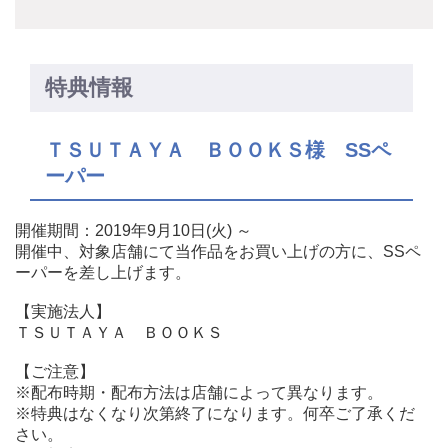
特典情報
ＴＳＵＴＡＹＡ ＢＯＯＫＳ様 SSペ
ーパー
開催期間：2019年9月10日(火) ～
開催中、対象店舗にて当作品をお買い上げの方に、SSペ
ーパーを差し上げます。
【実施法人】
ＴＳＵＴＡＹＡ ＢＯＯＫＳ
【ご注意】
※配布時期・配布方法は店舗によって異なります。
※特典はなくなり次第終了になります。何卒ご了承くだ
さい。