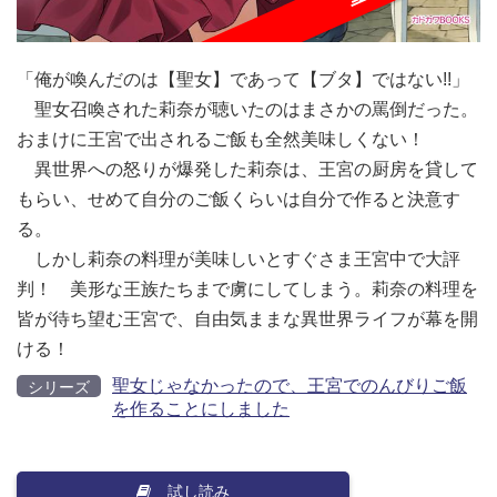
「俺が喚んだのは【聖女】であって【ブタ】ではない!!」
聖女召喚された莉奈が聴いたのはまさかの罵倒だった。
おまけに王宮で出されるご飯も全然美味しくない！
異世界への怒りが爆発した莉奈は、王宮の厨房を貸して
もらい、せめて自分のご飯くらいは自分で作ると決意す
る。
しかし莉奈の料理が美味しいとすぐさま王宮中で大評
判！ 美形な王族たちまで虜にしてしまう。莉奈の料理を
皆が待ち望む王宮で、自由気ままな異世界ライフが幕を開
ける！
聖女じゃなかったので、王宮でのんびりご飯
シリーズ
を作ることにしました
試し読み