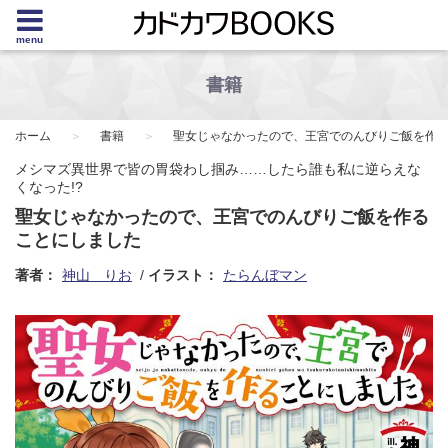
menu
書籍
ホーム
書籍
聖女じゃなかったので、王宮でのんびりご飯を作
メシマズ異世界で皆の胃袋わし掴み……したら誰も私に逆らえな
くなった!?
聖女じゃなかったので、王宮でのんびりご飯を作る
ことにしました
著者：
神山 りお
イラスト：
たらんぼマン