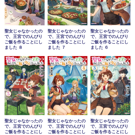
聖女じゃなかったの
聖女じゃなかったの
聖女じゃなかったの
で、王宮でのんびり
で、王宮でのんびり
で、王宮でのんびり
ご飯を作ることにし
ご飯を作ることにし
ご飯を作ることにし
ました ８
ました ７
ました ６
聖女じゃなかったの
聖女じゃなかったの
聖女じゃなかったの
で、王宮でのんびり
で、王宮でのんびり
で、王宮でのんびり
ご飯を作ることにし
ご飯を作ることにし
ご飯を作ることにし