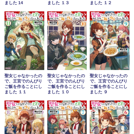
ました 14
ました １３
ました １２
聖女じゃなかったの
聖女じゃなかったの
聖女じゃなかったの
で、王宮でのんびり
で、王宮でのんびり
で、王宮でのんびり
ご飯を作ることにし
ご飯を作ることにし
ご飯を作ることにし
ました １１
ました １０
ました ９