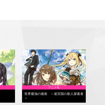
アニメ化
世界最強の後衛 ～迷宮国の新人探索者
～