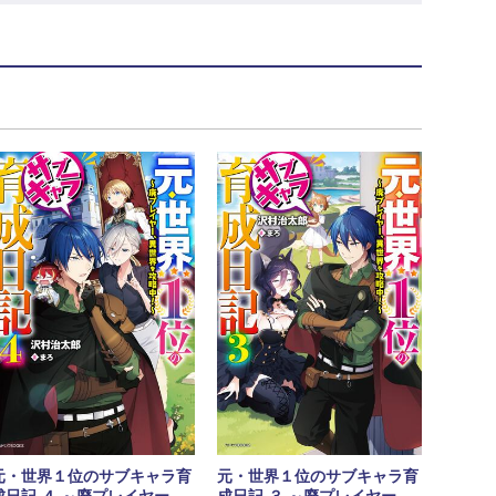
元・世界１位のサブキャラ育
元・世界１位のサブキャラ育
成日記 ４ ～廃プレイヤー、