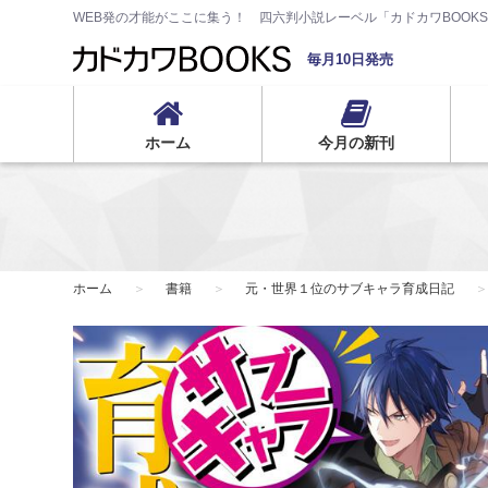
WEB発の才能がここに集う！ 四六判小説レーベル「カドカワBOOK
毎月10日発売
ホーム
今月の新刊
ホーム
書籍
元・世界１位のサブキャラ育成日記