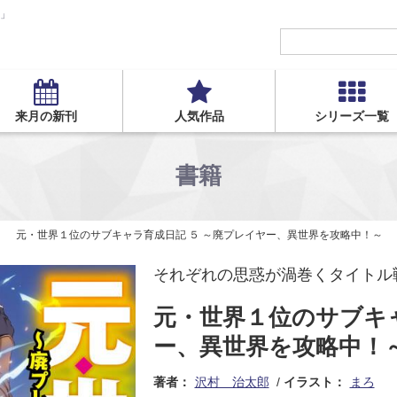
S」
来月の新刊
人気作品
シリーズ一覧
書籍
元・世界１位のサブキャラ育成日記 ５ ～廃プレイヤー、異世界を攻略中！～
それぞれの思惑が渦巻くタイトル戦
元・世界１位のサブキャ
ー、異世界を攻略中！
著者：
沢村 治太郎
イラスト：
まろ