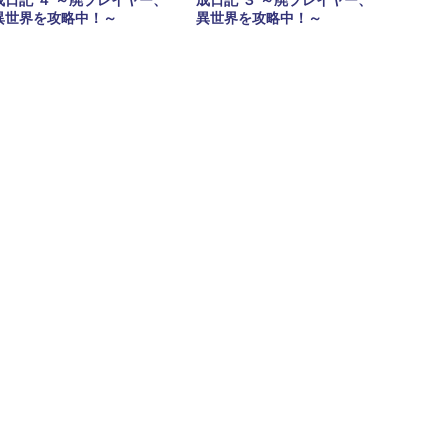
成日記 ３ ～廃プレイヤー、
異世界を攻略中！～
異世界を攻略中！～