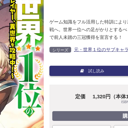
ゲーム知識をフル活用した特訓により
戦へ。世界一位への足がかりとするべ
で前人未踏の三冠獲得を宣言する！
元・世界１位のサブキャ
シリーズ
試し読み
定価
1,320円（本体
ISB
購