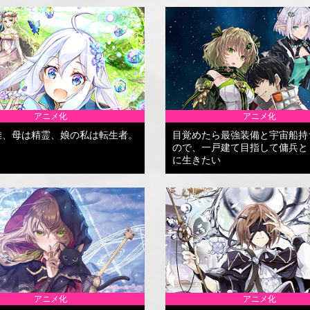
アニメ化
アニメ化
雄、母は精霊、娘の私は転生者。
目覚めたら最強装備と宇宙船持
ので、一戸建て目指して傭兵と
に生きたい
アニメ化
アニメ化