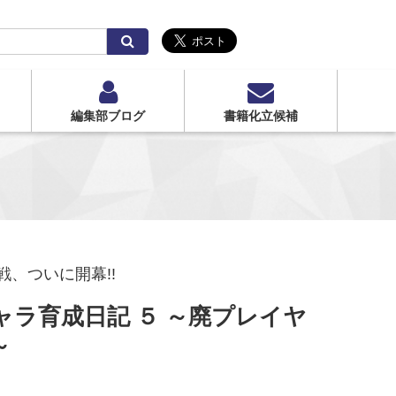
検
索
編集部ブログ
書籍化立候補
、ついに開幕!!
ラ育成日記 ５ ～廃プレイヤ
～