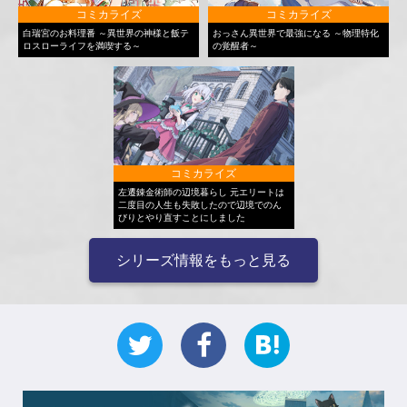
コミカライズ
コミカライズ
白瑞宮のお料理番 ～異世界の神様と飯テ
おっさん異世界で最強になる ～物理特化
ロスローライフを満喫する～
の覚醒者～
コミカライズ
左遷錬金術師の辺境暮らし 元エリートは
二度目の人生も失敗したので辺境でのん
びりとやり直すことにしました
シリーズ情報をもっと見る