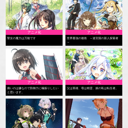
アニメ化
アニメ化
聖女の魔力は万能です
世界最強の後衛 ～迷宮国の新人探索者
～
アニメ化
アニメ化
痛いのは嫌なので防御力に極振りしたい
父は英雄、母は精霊、娘の私は転生者。
と思います。