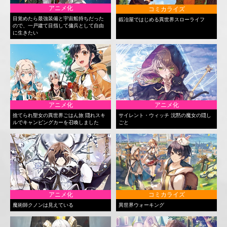
アニメ化
コミカライズ
目覚めたら最強装備と宇宙船持ちだった
鍛冶屋ではじめる異世界スローライフ
ので、一戸建て目指して傭兵として自由
に生きたい
アニメ化
アニメ化
捨てられ聖女の異世界ごはん旅 隠れスキ
サイレント・ウィッチ 沈黙の魔女の隠し
ルでキャンピングカーを召喚しました
ごと
アニメ化
コミカライズ
魔術師クノンは見えている
異世界ウォーキング