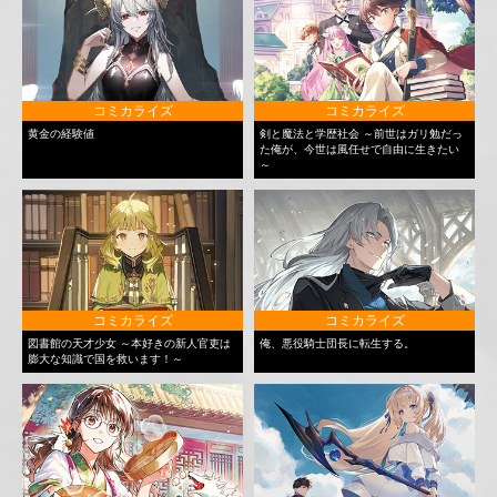
コミカライズ
コミカライズ
黄金の経験値
剣と魔法と学歴社会 ～前世はガリ勉だっ
た俺が、今世は風任せで自由に生きたい
～
コミカライズ
コミカライズ
図書館の天才少女 ～本好きの新人官吏は
俺、悪役騎士団長に転生する。
膨大な知識で国を救います！～