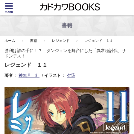
menu
書籍
ホーム
書籍
レジェンド
レジェンド １１
勝利は誰の手に！？ ダンジョンを舞台にした「異常種討伐」サ
ドンデス！
レジェンド １１
著者：
神無月 紅
イラスト：
夕薙