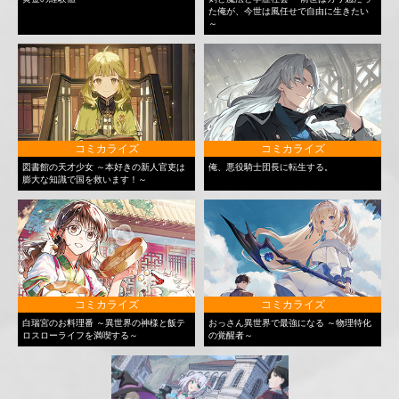
た俺が、今世は風任せで自由に生きたい
～
コミカライズ
コミカライズ
図書館の天才少女 ～本好きの新人官吏は
俺、悪役騎士団長に転生する。
膨大な知識で国を救います！～
コミカライズ
コミカライズ
白瑞宮のお料理番 ～異世界の神様と飯テ
おっさん異世界で最強になる ～物理特化
ロスローライフを満喫する～
の覚醒者～