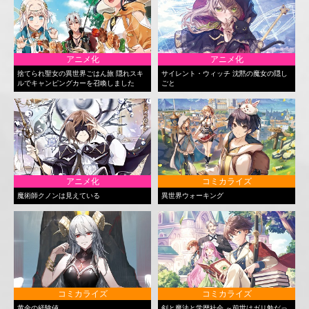
アニメ化
アニメ化
捨てられ聖女の異世界ごはん旅 隠れスキ
サイレント・ウィッチ 沈黙の魔女の隠し
ルでキャンピングカーを召喚しました
ごと
アニメ化
コミカライズ
魔術師クノンは見えている
異世界ウォーキング
コミカライズ
コミカライズ
黄金の経験値
剣と魔法と学歴社会 ～前世はガリ勉だっ