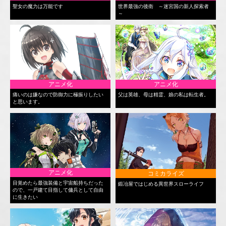
聖女の魔力は万能です
世界最強の後衛 ～迷宮国の新人探索者
～
アニメ化
アニメ化
痛いのは嫌なので防御力に極振りしたい
父は英雄、母は精霊、娘の私は転生者。
と思います。
アニメ化
コミカライズ
目覚めたら最強装備と宇宙船持ちだった
鍛冶屋ではじめる異世界スローライフ
ので、一戸建て目指して傭兵として自由
に生きたい