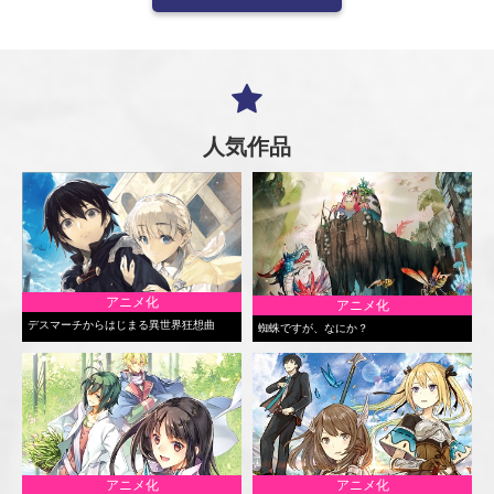
人気作品
アニメ化
アニメ化
デスマーチからはじまる異世界狂想曲
蜘蛛ですが、なにか？
アニメ化
アニメ化