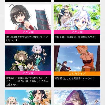
アニメ化
アニメ化
痛いのは嫌なので防御力に極振りしたい
父は英雄、母は精霊、娘の私は転生者。
と思います。
アニメ化
コミカライズ
目覚めたら最強装備と宇宙船持ちだった
鍛冶屋ではじめる異世界スローライフ
ので、一戸建て目指して傭兵として自由
に生きたい