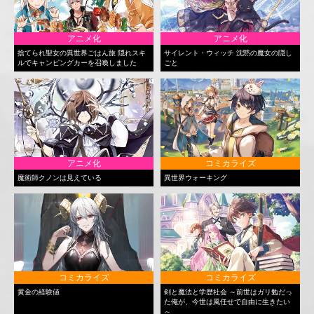
アニメ化
アニメ化
捨てられ聖女の異世界ごはん旅 隠れスキ
サイレント・ウィッチ 沈黙の魔女の隠し
ルでキャンピングカーを召喚しました
ごと
アニメ化
コミカライズ
魔術師クノンは見えている
異世界ウォーキング
コミカライズ
コミカライズ
黄金の経験値
剣と魔法と学歴社会 ～前世はガリ勉だっ
た俺が、今世は風任せで自由に生きたい
～