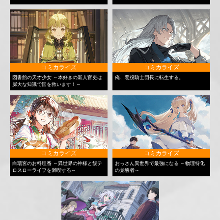
コミカライズ
コミカライズ
図書館の天才少女 ～本好きの新人官吏は
俺、悪役騎士団長に転生する。
膨大な知識で国を救います！～
コミカライズ
コミカライズ
白瑞宮のお料理番 ～異世界の神様と飯テ
おっさん異世界で最強になる ～物理特化
ロスローライフを満喫する～
の覚醒者～