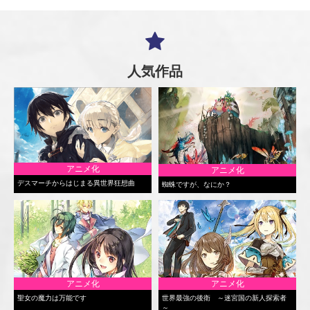
人気作品
アニメ化
アニメ化
デスマーチからはじまる異世界狂想曲
蜘蛛ですが、なにか？
アニメ化
アニメ化
聖女の魔力は万能です
世界最強の後衛 ～迷宮国の新人探索者
～