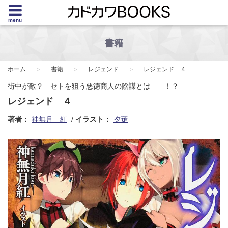
menu
書籍
ホーム
書籍
レジェンド
レジェンド ４
街中が敵？ セトを狙う悪徳商人の陰謀とは――！？
レジェンド ４
著者：
神無月 紅
イラスト：
夕薙