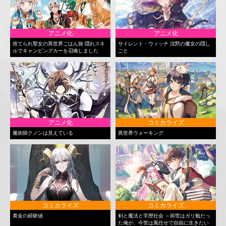
アニメ化
アニメ化
捨てられ聖女の異世界ごはん旅 隠れスキ
サイレント・ウィッチ 沈黙の魔女の隠し
ルでキャンピングカーを召喚しました
ごと
アニメ化
コミカライズ
魔術師クノンは見えている
異世界ウォーキング
コミカライズ
コミカライズ
黄金の経験値
剣と魔法と学歴社会 ～前世はガリ勉だっ
た俺が、今世は風任せで自由に生きたい