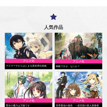
人気作品
アニメ化
アニメ化
デスマーチからはじまる異世界狂想曲
蜘蛛ですが、なにか？
アニメ化
アニメ化
聖女の魔力は万能です
世界最強の後衛 ～迷宮国の新人探索者