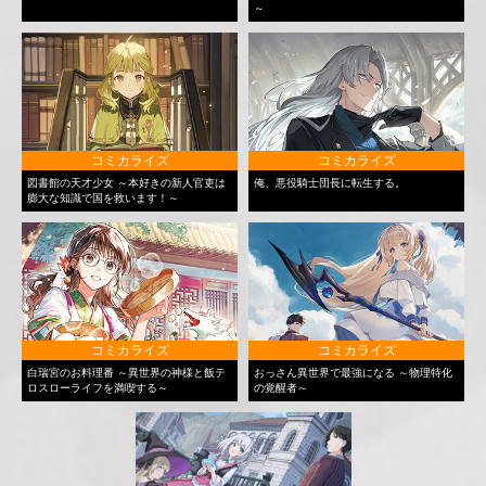
～
コミカライズ
コミカライズ
図書館の天才少女 ～本好きの新人官吏は
俺、悪役騎士団長に転生する。
膨大な知識で国を救います！～
コミカライズ
コミカライズ
白瑞宮のお料理番 ～異世界の神様と飯テ
おっさん異世界で最強になる ～物理特化
ロスローライフを満喫する～
の覚醒者～