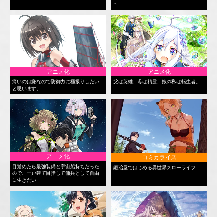
～
アニメ化
アニメ化
痛いのは嫌なので防御力に極振りしたい
父は英雄、母は精霊、娘の私は転生者。
と思います。
アニメ化
コミカライズ
目覚めたら最強装備と宇宙船持ちだった
鍛冶屋ではじめる異世界スローライフ
ので、一戸建て目指して傭兵として自由
に生きたい