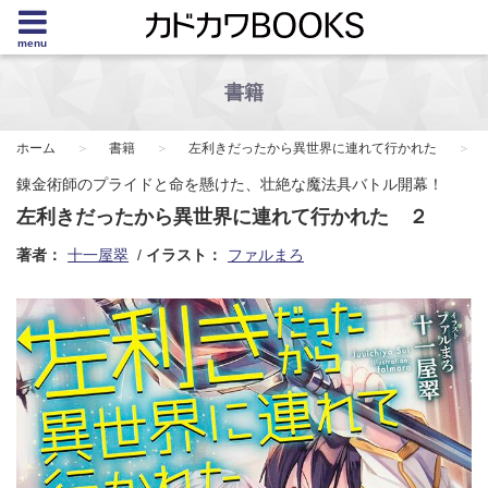
menu
書籍
ホーム
書籍
左利きだったから異世界に連れて行かれた
錬金術師のプライドと命を懸けた、壮絶な魔法具バトル開幕！
左利きだったから異世界に連れて行かれた ２
著者：
十一屋翠
イラスト：
ファルまろ