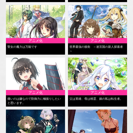
アニメ化
アニメ化
聖女の魔力は万能です
世界最強の後衛 ～迷宮国の新人探索者
～
アニメ化
アニメ化
痛いのは嫌なので防御力に極振りしたい
父は英雄、母は精霊、娘の私は転生者。
と思います。