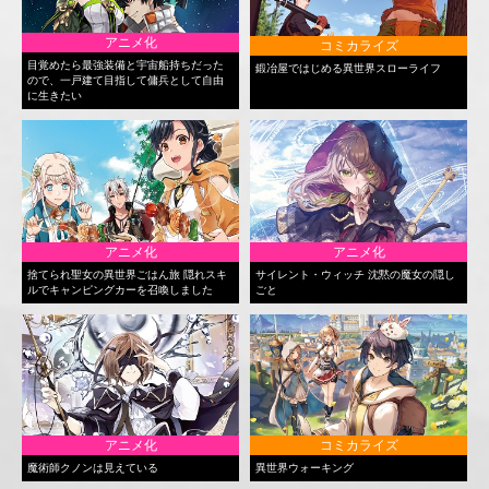
アニメ化
コミカライズ
目覚めたら最強装備と宇宙船持ちだった
鍛冶屋ではじめる異世界スローライフ
ので、一戸建て目指して傭兵として自由
に生きたい
アニメ化
アニメ化
捨てられ聖女の異世界ごはん旅 隠れスキ
サイレント・ウィッチ 沈黙の魔女の隠し
ルでキャンピングカーを召喚しました
ごと
アニメ化
コミカライズ
魔術師クノンは見えている
異世界ウォーキング