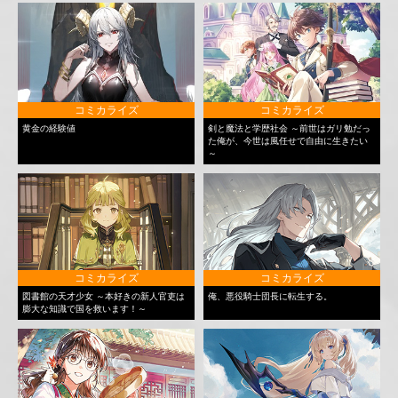
コミカライズ
コミカライズ
黄金の経験値
剣と魔法と学歴社会 ～前世はガリ勉だっ
た俺が、今世は風任せで自由に生きたい
～
コミカライズ
コミカライズ
図書館の天才少女 ～本好きの新人官吏は
俺、悪役騎士団長に転生する。
膨大な知識で国を救います！～