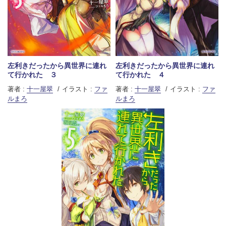
左利きだったから異世界に連れ
左利きだったから異世界に連れ
て行かれた ４
て行かれた ３
著者 :
十一屋翠
イラスト :
ファ
著者 :
十一屋翠
イラスト :
ファ
ルまろ
ルまろ