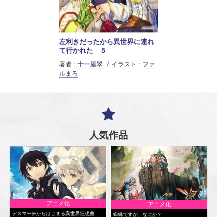
左利きだったから異世界に連れ
て行かれた ５
著者 :
十一屋翠
イラスト :
ファ
ルまろ
人気作品
アニメ化
アニメ化
デスマーチからはじまる異世界狂想曲
蜘蛛ですが、なにか？