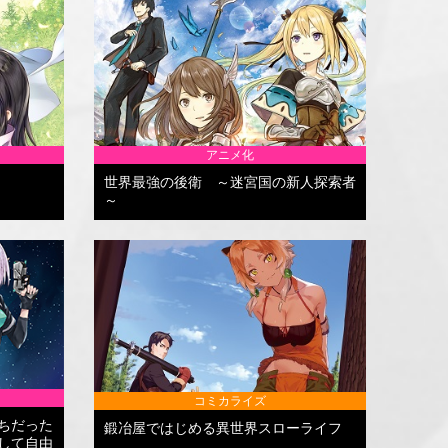
アニメ化
世界最強の後衛 ～迷宮国の新人探索者
～
コミカライズ
ちだった
鍛冶屋ではじめる異世界スローライフ
して自由