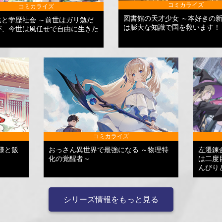
コミカライズ
コミカライズ
図書館の天才少女 ～本好きの
法と学歴社会 ～前世はガリ勉だ
は膨大な知識で国を救います！
が、今世は風任せで自由に生きた
コミカライズ
様と飯
おっさん異世界で最強になる ～物理特
左遷錬
化の覚醒者～
は二度
んびり
シリーズ情報をもっと見る