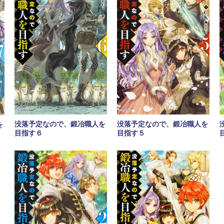
没落予定なので、鍛冶職人を
没落予定なので、鍛冶職人を
を
目指す６
目指す５