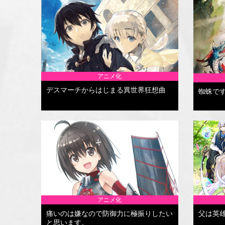
アニメ化
デスマーチからはじまる異世界狂想曲
蜘蛛で
アニメ化
痛いのは嫌なので防御力に極振りしたい
父は英
と思います。