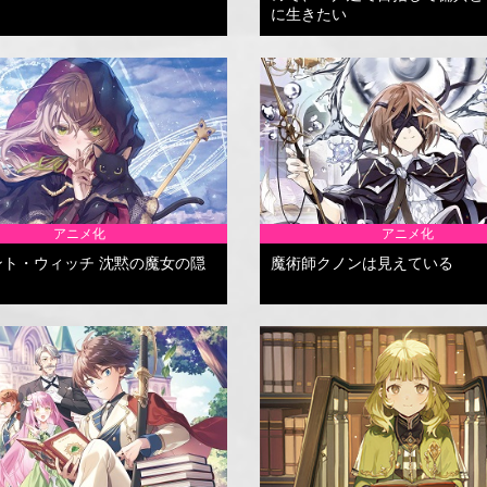
に生きたい
アニメ化
アニメ化
ント・ウィッチ 沈黙の魔女の隠
魔術師クノンは見えている