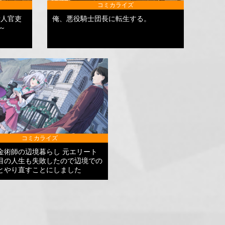
コミカライズ
新人官吏
俺、悪役騎士団長に転生する。
～
コミカライズ
金術師の辺境暮らし 元エリート
目の人生も失敗したので辺境での
とやり直すことにしました