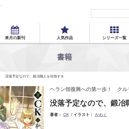
S」
来月の新刊
人気作品
シリーズ一覧
書籍
没落予定なので、鍛冶職人を目指す８
ヘラン領復興への第一歩！ クルリ
没落予定なので、鍛冶
著者：
CK
イラスト：
かわく