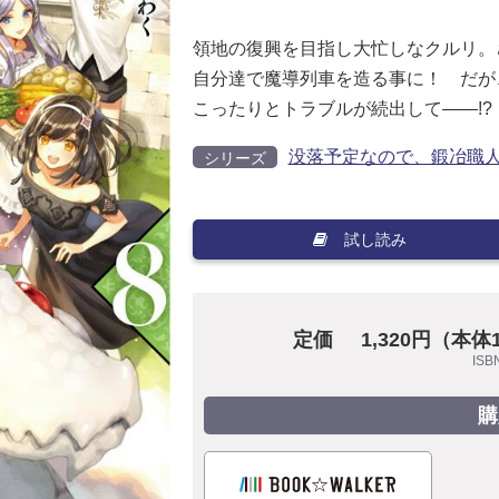
領地の復興を目指し大忙しなクルリ。
自分達で魔導列車を造る事に！ だが
こったりとトラブルが続出して――!?
没落予定なので、鍛冶職
シリーズ
試し読み
定価
1,320円（本体
ISB
購