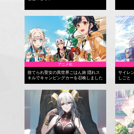
アニメ化
捨てられ聖女の異世界ごはん旅 隠れス
サイレ
キルでキャンピングカーを召喚しました
しごと