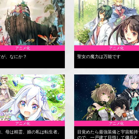
アニメ化
アニメ化
すが、なにか？
聖女の魔力は万能です
アニメ化
アニメ化
雄、母は精霊、娘の私は転生者。
目覚めたら最強装備と宇宙船持
ので、一戸建て目指して傭兵と