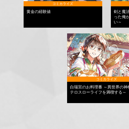
コミカライズ
黄金の経験値
剣と魔
った俺
い～
コミカライズ
白瑞宮のお料理番 ～異世界の神
テロスローライフを満喫する～