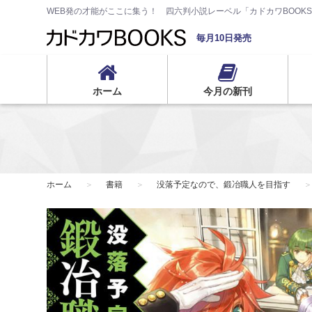
WEB発の才能がここに集う！ 四六判小説レーベル「カドカワBOOK
毎月10日発売
ホーム
今月の新刊
ホーム
書籍
没落予定なので、鍛冶職人を目指す