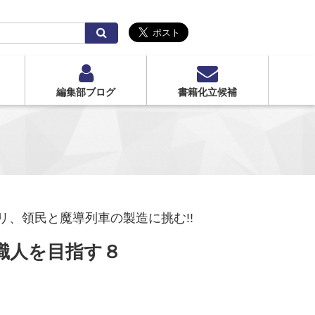
検
索
編集部ブログ
書籍化立候補
、領民と魔導列車の製造に挑む!!
職人を目指す８