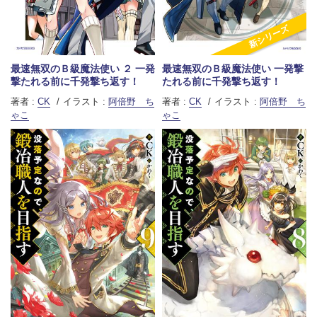
新シリーズ
最速無双のＢ級魔法使い ２ 一発
最速無双のＢ級魔法使い 一発撃
撃たれる前に千発撃ち返す！
たれる前に千発撃ち返す！
著者 :
CK
イラスト :
阿倍野 ち
著者 :
CK
イラスト :
阿倍野 ち
ゃこ
ゃこ