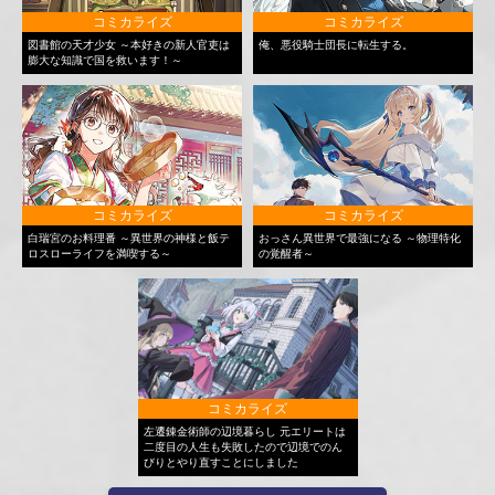
コミカライズ
コミカライズ
図書館の天才少女 ～本好きの新人官吏は
俺、悪役騎士団長に転生する。
膨大な知識で国を救います！～
コミカライズ
コミカライズ
白瑞宮のお料理番 ～異世界の神様と飯テ
おっさん異世界で最強になる ～物理特化
ロスローライフを満喫する～
の覚醒者～
コミカライズ
左遷錬金術師の辺境暮らし 元エリートは
二度目の人生も失敗したので辺境でのん
びりとやり直すことにしました