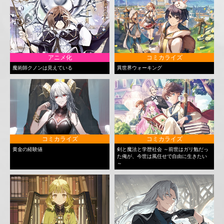
アニメ化
コミカライズ
魔術師クノンは見えている
異世界ウォーキング
コミカライズ
コミカライズ
黄金の経験値
剣と魔法と学歴社会 ～前世はガリ勉だっ
た俺が、今世は風任せで自由に生きたい
～