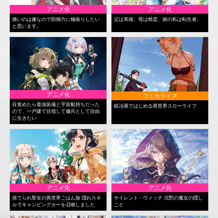
アニメ化
アニメ化
痛いのは嫌なので防御力に極振りしたい
父は英雄、母は精霊、娘の私は転生者。
と思います。
アニメ化
コミカライズ
目覚めたら最強装備と宇宙船持ちだった
鍛冶屋ではじめる異世界スローライフ
ので、一戸建て目指して傭兵として自由
に生きたい
アニメ化
アニメ化
捨てられ聖女の異世界ごはん旅 隠れスキ
サイレント・ウィッチ 沈黙の魔女の隠し
ルでキャンピングカーを召喚しました
ごと