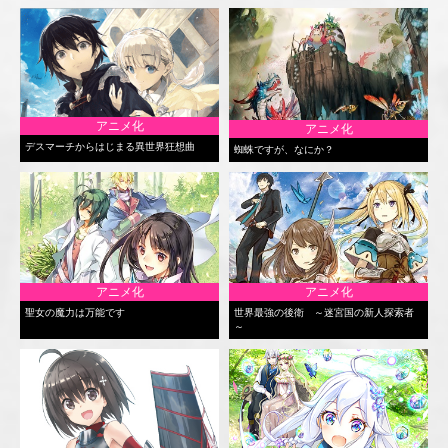
アニメ化
アニメ化
デスマーチからはじまる異世界狂想曲
蜘蛛ですが、なにか？
アニメ化
アニメ化
聖女の魔力は万能です
世界最強の後衛 ～迷宮国の新人探索者
～