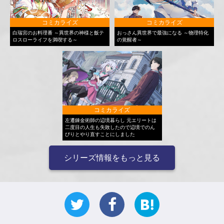
コミカライズ
コミカライズ
白瑞宮のお料理番 ～異世界の神様と飯テ
おっさん異世界で最強になる ～物理特化
ロスローライフを満喫する～
の覚醒者～
コミカライズ
左遷錬金術師の辺境暮らし 元エリートは
二度目の人生も失敗したので辺境でのん
びりとやり直すことにしました
シリーズ情報をもっと見る