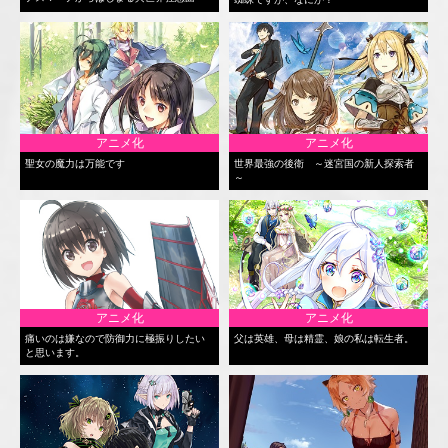
アニメ化
アニメ化
聖女の魔力は万能です
世界最強の後衛 ～迷宮国の新人探索者
～
アニメ化
アニメ化
痛いのは嫌なので防御力に極振りしたい
父は英雄、母は精霊、娘の私は転生者。
と思います。