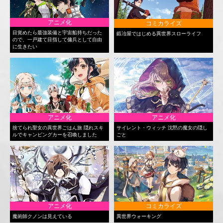
アニメ化
コミカライズ
目覚めたら最強装備と宇宙船持ちだった
鍛冶屋ではじめる異世界スローライフ
ので、一戸建て目指して傭兵として自由
に生きたい
アニメ化
アニメ化
捨てられ聖女の異世界ごはん旅 隠れスキ
サイレント・ウィッチ 沈黙の魔女の隠し
ルでキャンピングカーを召喚しました
ごと
アニメ化
コミカライズ
魔術師クノンは見えている
異世界ウォーキング