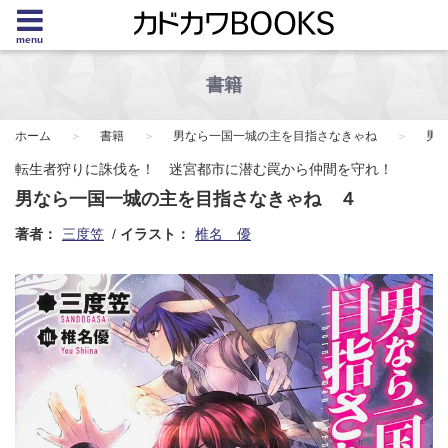
menu
書籍
ホーム
書籍
男なら一国一城の主を目指さなきゃね
男
転生者狩りに誅伐を！ 迷宮都市に潜む罠から仲間を守れ！
男なら一国一城の主を目指さなきゃね ４
著者：
三度笠
イラスト：
椎名 優