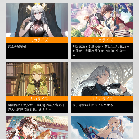
コミカライズ
コミカライズ
黄金の経験値
剣と魔法と学歴社会 ～前世はガリ勉だっ
た俺が、今世は風任せで自由に生きたい
～
コミカライズ
コミカライズ
図書館の天才少女 ～本好きの新人官吏は
俺、悪役騎士団長に転生する。
膨大な知識で国を救います！～