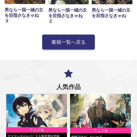
男なら一国一城の主
男なら一国一城の主
男なら一国一城の主
を目指さなきゃね
を目指さなきゃね
を目指さなきゃね
３
２
書籍一覧へ戻る
人気作品
アニメ化
アニメ化
デスマーチからはじまる異世界狂想曲
蜘蛛ですが、なにか？