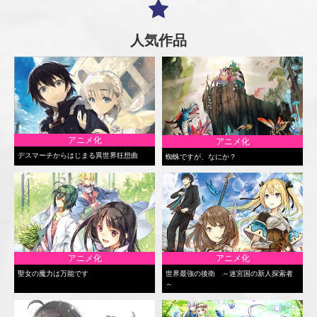
人気作品
アニメ化
アニメ化
デスマーチからはじまる異世界狂想曲
蜘蛛ですが、なにか？
アニメ化
アニメ化
聖女の魔力は万能です
世界最強の後衛 ～迷宮国の新人探索者
～