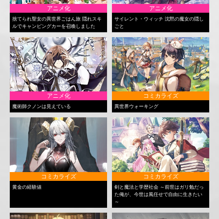
アニメ化
アニメ化
捨てられ聖女の異世界ごはん旅 隠れスキ
サイレント・ウィッチ 沈黙の魔女の隠し
ルでキャンピングカーを召喚しました
ごと
アニメ化
コミカライズ
魔術師クノンは見えている
異世界ウォーキング
コミカライズ
コミカライズ
黄金の経験値
剣と魔法と学歴社会 ～前世はガリ勉だっ
た俺が、今世は風任せで自由に生きたい
～