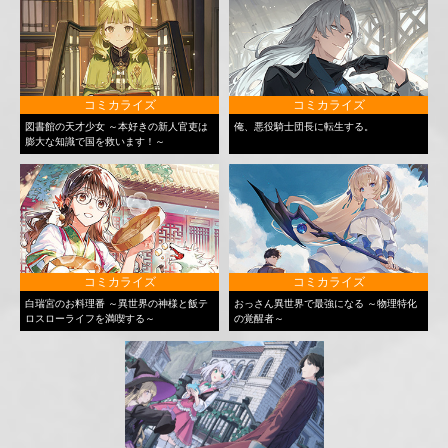
コミカライズ
コミカライズ
図書館の天才少女 ～本好きの新人官吏は
俺、悪役騎士団長に転生する。
膨大な知識で国を救います！～
コミカライズ
コミカライズ
白瑞宮のお料理番 ～異世界の神様と飯テ
おっさん異世界で最強になる ～物理特化
ロスローライフを満喫する～
の覚醒者～