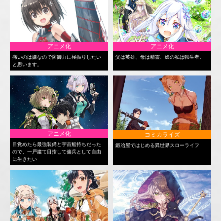
アニメ化
アニメ化
痛いのは嫌なので防御力に極振りしたい
父は英雄、母は精霊、娘の私は転生者。
と思います。
アニメ化
コミカライズ
目覚めたら最強装備と宇宙船持ちだった
鍛冶屋ではじめる異世界スローライフ
ので、一戸建て目指して傭兵として自由
に生きたい