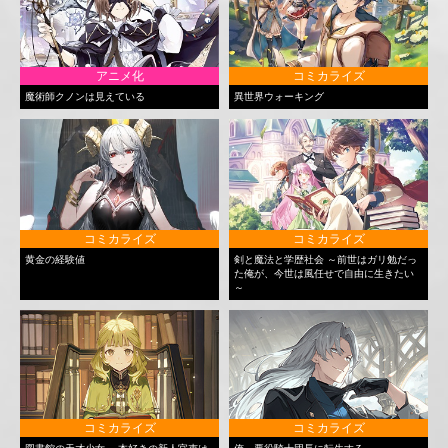
アニメ化
コミカライズ
魔術師クノンは見えている
異世界ウォーキング
コミカライズ
コミカライズ
黄金の経験値
剣と魔法と学歴社会 ～前世はガリ勉だっ
た俺が、今世は風任せで自由に生きたい
～
コミカライズ
コミカライズ