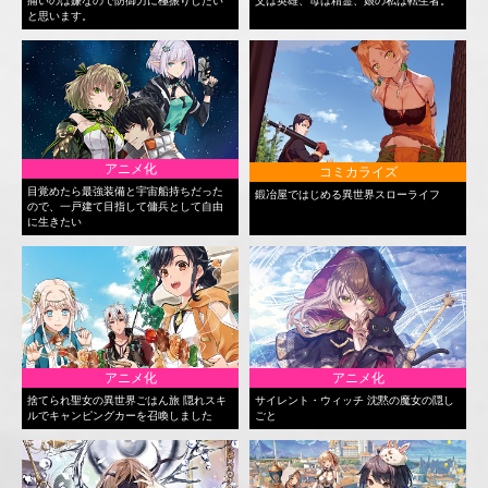
痛いのは嫌なので防御力に極振りしたい
父は英雄、母は精霊、娘の私は転生者。
と思います。
アニメ化
コミカライズ
目覚めたら最強装備と宇宙船持ちだった
鍛冶屋ではじめる異世界スローライフ
ので、一戸建て目指して傭兵として自由
に生きたい
アニメ化
アニメ化
捨てられ聖女の異世界ごはん旅 隠れスキ
サイレント・ウィッチ 沈黙の魔女の隠し
ルでキャンピングカーを召喚しました
ごと