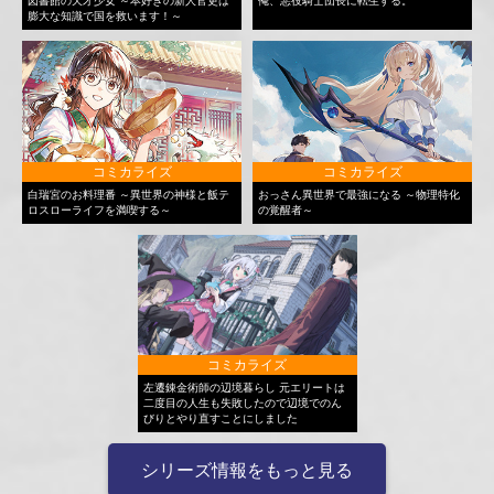
図書館の天才少女 ～本好きの新人官吏は
俺、悪役騎士団長に転生する。
膨大な知識で国を救います！～
コミカライズ
コミカライズ
白瑞宮のお料理番 ～異世界の神様と飯テ
おっさん異世界で最強になる ～物理特化
ロスローライフを満喫する～
の覚醒者～
コミカライズ
左遷錬金術師の辺境暮らし 元エリートは
二度目の人生も失敗したので辺境でのん
びりとやり直すことにしました
シリーズ情報をもっと見る