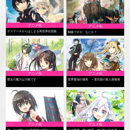
アニメ化
アニメ化
デスマーチからはじまる異世界狂想曲
蜘蛛ですが、なにか？
アニメ化
アニメ化
聖女の魔力は万能です
世界最強の後衛 ～迷宮国の新人探索者
～
アニメ化
アニメ化