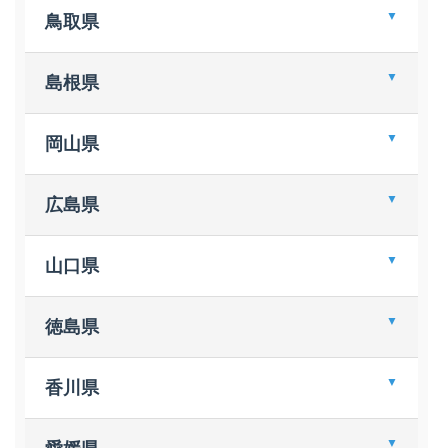
虎谷誠々堂 ロサヴィア店
ジュンク堂書店 姫路店
本と文具ツモリ 西部店
鳥取県
大垣書店 高槻店
うかいや書店 太子南店
文教堂 住道店
西村書店
ＢｏｏｋＹａｒｄＣＨＡＰＴＥＲ３
島根県
コミックランド ヒバリヤ
うかいや書店 福崎店
丸善 八尾アリオ店
ブックセンターコスモ 出雲店
岡山県
未来屋書店 りんくう泉南店
啓文社 岡山本店
広島県
ＴＳＵＴＡＹＡ ＡＺ岡南店
津山ブックセンター 本店
啓文社 コア神辺店
山口県
ＴＳＵＴＡＹＡ 山陽店
啓文社 ゆめタウン呉店
喜久屋書店 倉敷店
明屋書店 光店
徳島県
宮脇書店 総社店
カルチャーシティ平惣 川内店
香川県
ＢＯＯＫＳジュピター
宮脇書店 本店