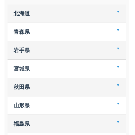
北海道
江別 蔦屋書店
青森県
ザ・本屋さん 白樺コロニー店
ＴＳＵＴＡＹＡ 弘前店
岩手県
ＮＥＴ２１伊吉書院西店
ブックスアメリカン 北上店
宮城県
喜久屋書店 仙台店
秋田県
ヤマト屋書店 東仙台店
ＴＳＵＴＡＹＡ 古川バイパス店
スーパーブックス 八橋店
山形県
戸田書店 山形店
福島県
ファミリーマート ハラトク書店米沢店