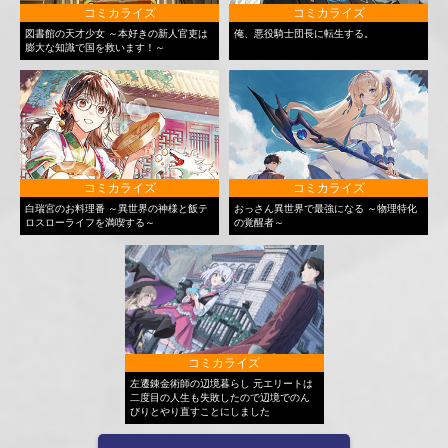
コミカライズ
コミカライズ
図書館の天才少女 ～本好きの新人官吏は
俺、悪役騎士団長に転生する。
膨大な知識で国を救います！～
コミカライズ
コミカライズ
白瑞宮のお料理番 ～異世界の神様と飯テ
おっさん異世界で最強になる ～物理特化
ロスローライフを満喫する～
の覚醒者～
コミカライズ
左遷錬金術師の辺境暮らし 元エリートは
二度目の人生も失敗したので辺境でのん
びりとやり直すことにしました