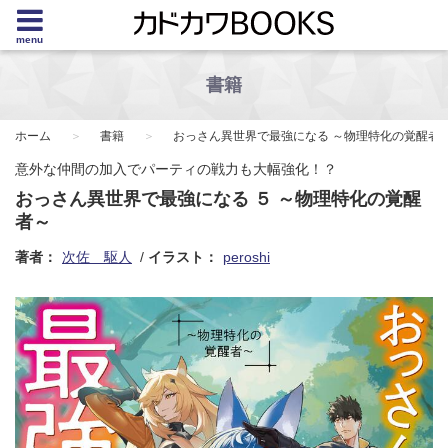
menu
書籍
ホーム
書籍
おっさん異世界で最強になる ～物理特化の覚醒者
意外な仲間の加入でパーティの戦力も大幅強化！？
おっさん異世界で最強になる ５ ～物理特化の覚醒
者～
著者：
次佐 駆人
イラスト：
peroshi