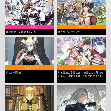
アニメ化
コミカライズ
魔術師クノンは見えている
異世界ウォーキング
コミカライズ
コミカライズ
黄金の経験値
剣と魔法と学歴社会 ～前世はガリ勉だっ
た俺が、今世は風任せで自由に生きたい
～