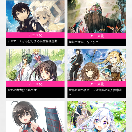
アニメ化
アニメ化
デスマーチからはじまる異世界狂想曲
蜘蛛ですが、なにか？
アニメ化
アニメ化
聖女の魔力は万能です
世界最強の後衛 ～迷宮国の新人探索者
～