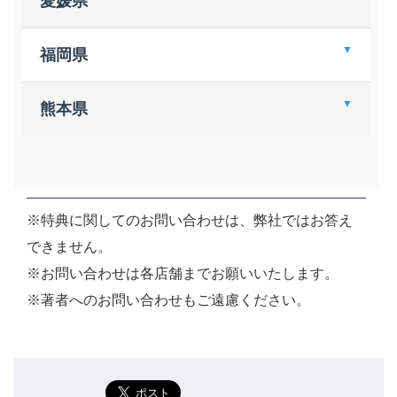
愛媛県
ＴＳＵＴＡＹＡ 丸亀郡家店
明屋書店 空港通店
福岡県
明屋書店 松前店
明屋書店 今治本店
白石書店 本店
熊本県
積文館書店 本城店
紀伊國屋書店 福岡本店
蔦屋書店 嘉島
丸善 博多店
ＢＯＯＫＳあんとく あらお店
※特典に関してのお問い合わせは、弊社ではお答え
できません。
※お問い合わせは各店舗までお願いいたします。
※著者へのお問い合わせもご遠慮ください。