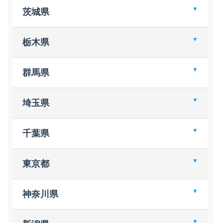
戸田書店 三川店
岩瀬書店 八木田店プラスゲオ
茨城県
ＷｏｎｄｅｒＧＯＯ いわき鹿島店
ＷｏｎｄｅｒＧＯＯ ひたち野うしく店
栃木県
蔦屋書店 ひたちなか店
ＷｏｎｄｅｒＧＯＯ 日立田尻店
うさぎや ＴＳＵＴＡＹＡ宇都宮東簗瀬店
群馬県
ＷｏｎｄｅｒＧＯＯ 新足利店
ゲオ 内ケ島店
埼玉県
丸善 スマーク伊勢崎店
紀伊國屋書店 浦和パルコ店
千葉県
須原屋 武蔵浦和店
ＢｏｏｋＤｅｐｏｔ書楽
堀江良文堂書店 松戸店
東京都
高砂ブックス
ときわ書房 本八幡スクエア店＋ＧＥＯ
ほんのいえ 宮脇書店 越谷店
ＴＳＵＴＡＹＡ 二十世紀ケ丘店
書泉ブックタワー
神奈川県
宮脇書店 朝霞店
ときわ書房 本店
書泉グランデ
ＴＳＵＴＡＹＡ 籠原店
未来屋書店 成田店
文教堂 赤羽店
丸善 ラゾーナ川崎店