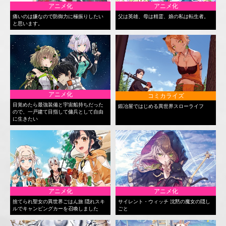
アニメ化
アニメ化
痛いのは嫌なので防御力に極振りしたい
父は英雄、母は精霊、娘の私は転生者。
と思います。
アニメ化
コミカライズ
目覚めたら最強装備と宇宙船持ちだった
鍛冶屋ではじめる異世界スローライフ
ので、一戸建て目指して傭兵として自由
に生きたい
アニメ化
アニメ化
捨てられ聖女の異世界ごはん旅 隠れスキ
サイレント・ウィッチ 沈黙の魔女の隠し
ルでキャンピングカーを召喚しました
ごと