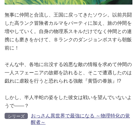
無事に仲間と合流し、王国に戻ってきたソウシ。以前共闘
した高ランク冒険者カルマをパーティに加え、旅の仲間を
増やしていく。自身の物理系スキルだけでなく仲間との連
携にも磨きをかけて、Ｂランクのダンジョンボスすら朝飯
前に！
そんな中、各地に出没する凶悪な敵の情報を求めて仲間の
一人スフェーニアの故郷を訪れると、そこで遭遇したのは
戯れに虐殺を行うと恐れられる強敵『黄昏の眷族』!?
しかし、半人半蛇の姿をした彼女は戦いを望んでいないよ
うで――？
おっさん異世界で最強になる ～物理特化の覚
シリーズ
醒者～