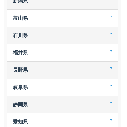
新潟県
ＴＳＵＴＡＹＡイオンタウン館山宮沢ロック
ブックファースト 新宿店
スーパーブックス 住吉書房 登戸店
蔦屋書店 茂原店
ＮＥＴ２１今野西荻窪店
有隣堂 横浜駅西口店
戸田書店 長岡店
富山県
博文堂書店 君津店
書泉芳林堂書店 高田馬場店
ブックポート２０３ 鶴見店
知遊堂 上越国府店
山下書店 大塚店
有隣堂 伊勢佐木町本店
文苑堂書店 福田本店
石川県
ジュンク堂書店 池袋本店
有隣堂 厚木店
紀伊國屋書店 府中店
ジュンク堂書店 藤沢店
明文堂書店 ＫＯＭＡＴＳＵ
福井県
オリオン書房 ノルテ店
有隣堂 藤沢店
くまざわ書店 八王子店
紀伊國屋書店 橋本店
ＳｕｐｅｒＫａＢｏＳ 大和田店
長野県
紀伊國屋書店 多摩センター店
くまざわ書店 相模大野店
オリオン書房 イオンモールむさし村山店
サクラ書店 駅ビル店
平安堂 東和田店
岐阜県
平安堂 上田しおだ野店
ＴＳＵＴＡＹＡ 東松本店
三省堂書店 岐阜店
静岡県
平安堂 諏訪店
三洋堂書店 穂積店
平安堂 座光寺店
マルサン書店 サントムーン店
愛知県
平安堂 あづみ野店
ひまわりＢＯＯＫＳ 御殿場店