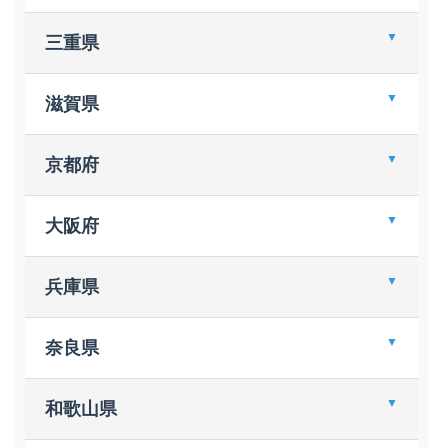
ＴＳＵＴＡＹＡ 富士本吉原店
鎌倉文庫 岡崎南店
三重県
谷島屋 流通通り店
あおい書店 西尾店
ＴＳＵＴＡＹＡ グランリバー大井川店
三省堂書店 名古屋本店
ＴＳＵＴＡＹＡ ミタス伊勢店
滋賀県
焼津谷島屋 登呂田店
三洋堂書店 新開橋店
明屋書店 イケヤ高丘店
三洋堂書店 梅坪店
サンミュージック ハイパーブックス駒井沢
京都府
明屋書店 イケヤ磐田東店
宮脇書店 尾西店
喜久屋書店 草津店
サンミュージック ハイパーブックス八日市
大垣書店 京都ヨドバシ店
大阪府
大垣書店 イオンモールＫＹＯＴＯ店
ＭＡＲＵＺＥＮ 京都本店
ブックスタジオ 大阪店
兵庫県
宮脇書店 舞鶴店
ブックスタジオ アルデ新大阪店
ジュンク堂書店 近鉄あべのハルカス店
ジュンク堂書店 三宮店
奈良県
わんだーらんど なんば店
ジュンク堂書店 三宮駅前店
ジュンク堂書店 難波店
ジュンク堂書店 西宮店
喜久屋書店 橿原店
和歌山県
サンミュージック ハイパーブックス茨木
紀伊國屋書店 川西店