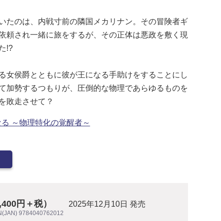
いたのは、内戦寸前の隣国メカリナン。その冒険者ギ
依頼され一緒に旅をするが、その正体は悪政を敷く現
た!?
る女侯爵とともに彼が王になる手助けをすることにし
て加勢するつもりが、圧倒的な物理であらゆるものを
を敗走させて？
る ～物理特化の覚醒者～
1,400円＋税）
2025年12月10日 発売
N(JAN) 9784040762012