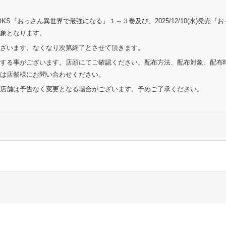
KS『おっさん異世界で最強になる』１～３巻及び、2025/12/10(水)発売『
象となります。
ざいます。なくなり次第終了とさせて頂きます。
する事がございます。店頭にてご確認ください。配布⽅法、配布対象、配布
は店舗様にお問い合わせください。
店舗は予告なく変更となる場合がございます。予めご了承ください。
本店
店 桑園店
広イーストモール
ＡＹＡ 弘前店
さん 白樺コロニー店
１伊吉書院西店
ＡＹＡ 古川バイパス店
書店 仙台店