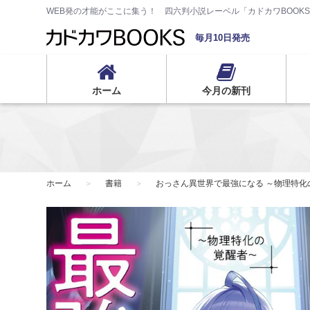
WEB発の才能がここに集う！ 四六判小説レーベル「カドカワBOOK
毎月10日発売
ホーム
今月の新刊
ホーム
書籍
おっさん異世界で最強になる ～物理特化