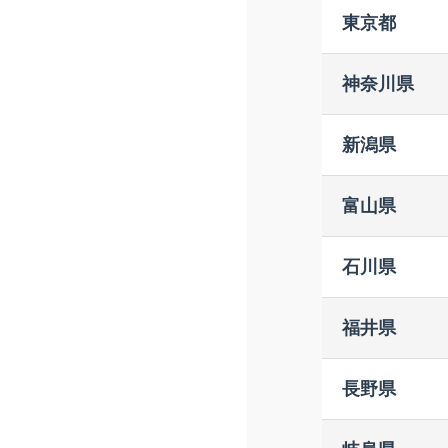
ＴＳＵＴ
博文堂書
東京都
宮脇書店
ＴＳＵＴ
須原屋 
ときわ書
ブックス
神奈川県
宮脇書店
堀江良文
紀伊國屋
宮脇書店
未来屋書
啓文堂書
くまざわ
新潟県
紀伊國屋
ＴＳＵＴ
博文堂書
有隣堂 
成文堂 
蔦屋書店
ジュンク
サクラ書
蔦屋書店
富山県
ｙｃｖｏ
書泉ブッ
啓文堂書
戸田書店
書泉グラ
スーパー
文苑堂書
石川県
有隣堂 
文教堂 
文苑堂書
椿書房
有隣堂横
文苑堂書
ブック宮
福井県
くまざわ
ブックポ
精文館書
きくざわ
ＴＳＵＴ
ジュンク
明文堂書
じっぷじ
長野県
山下書店
うつのみ
Ｓｕｐｅ
オリオン
ＢＯＯＫ
ＴＳＵＴ
平安堂 