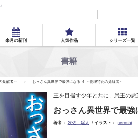
S」
来月の新刊
人気作品
シリーズ一覧
書籍
の覚醒者～
おっさん異世界で最強になる ４ ～物理特化の覚醒者～
王を目指す少年と共に、愚王の悪
おっさん異世界で最強に
著者：
次佐 駆人
イラスト：
peroshi