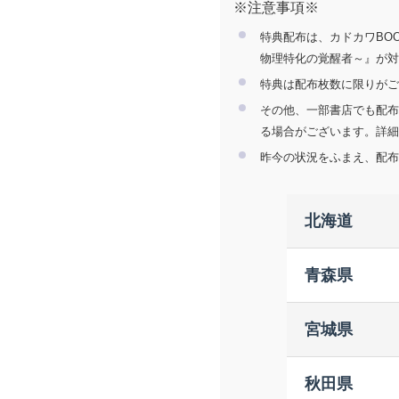
※注意事項※
特典配布は、カドカワBOO
物理特化の覚醒者～』が対
特典は配布枚数に限りがご
その他、⼀部書店でも配布
る場合がございます。詳細
昨今の状況をふまえ、配布
北海道
北文舘 
青森県
未来屋書
岡書 帯
ＴＳＵＴ
宮城県
ザ・本屋
ＮＥＴ２
ＴＳＵＴ
秋田県
紀伊國屋