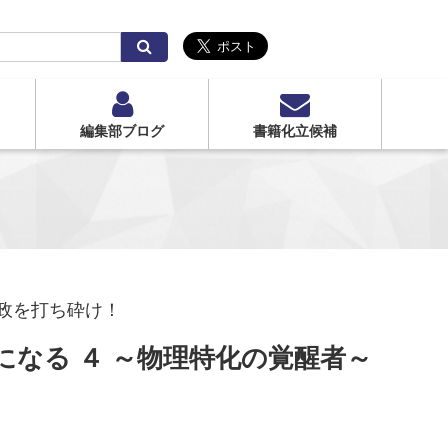
検
索
編集部ブログ
書籍化立候補
政を打ち砕け！
なる ４ ～物理特化の覚醒者～