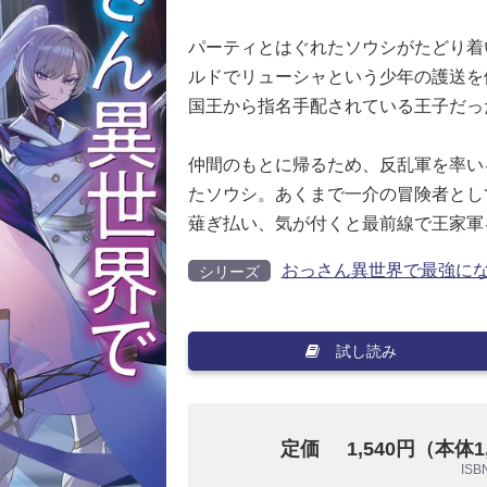
パーティとはぐれたソウシがたどり着
ルドでリューシャという少年の護送を
国王から指名手配されている王子だっ
仲間のもとに帰るため、反乱軍を率い
たソウシ。あくまで一介の冒険者とし
薙ぎ払い、気が付くと最前線で王家軍
おっさん異世界で最強にな
シリーズ
試し読み
定価
1,540円（本体
ISB