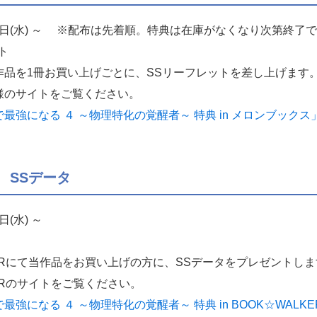
10日(水) ～ ※配布は先着順。特典は在庫がなくなり次第終了
ト
作品を1冊お買い上げごとに、SSリーフレットを差し上げます
様のサイトをご覧ください。
強になる ４ ～物理特化の覚醒者～ 特典 in メロンブックス
R SSデータ
日(水) ～
KERにて当作品をお買い上げの方に、SSデータをプレゼントし
ERのサイトをご覧ください。
になる ４ ～物理特化の覚醒者～ 特典 in BOOK☆WALK