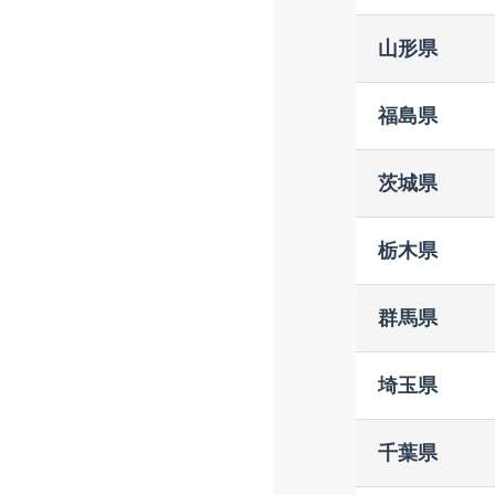
ＴＳＵＴ
スーパー
山形県
喜久屋書
ＴＳＵＴ
松田書店
福島県
こまつ書
ＢＳさん
岩瀬書店
茨城県
戸田書店
ヤマニ書
ＴＳＵＴ
栃木県
Ｗｏｎｄ
Ｗｏｎｄ
Ｗｏｎｄ
群馬県
Ｗｏｎｄ
うさぎや
戸田書店
埼玉県
ゲオ 内
丸善 ス
高砂ブッ
千葉県
ほんのい