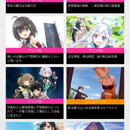
聖女の魔力は万能です
世界最強の後衛 ～迷宮国の新人探索者
～
アニメ化
アニメ化
痛いのは嫌なので防御力に極振りしたい
父は英雄、母は精霊、娘の私は転生者。
と思います。
アニメ化
コミカライズ
目覚めたら最強装備と宇宙船持ちだった
鍛冶屋ではじめる異世界スローライフ
ので、一戸建て目指して傭兵として自由
に生きたい