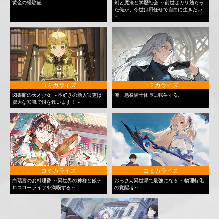
黄金の経験値
剣と魔法と学歴社会 ～前世はガリ勉だっ
た俺が、今世は風任せで自由に生きたい
～
コミカライズ
コミカライズ
図書館の天才少女 ～本好きの新人官吏は
俺、悪役騎士団長に転生する。
膨大な知識で国を救います！～
コミカライズ
コミカライズ
白瑞宮のお料理番 ～異世界の神様と飯テ
おっさん異世界で最強になる ～物理特化
ロスローライフを満喫する～
の覚醒者～