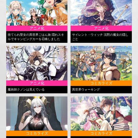
アニメ化
アニメ化
捨てられ聖女の異世界ごはん旅 隠れスキ
サイレント・ウィッチ 沈黙の魔女の隠し
ルでキャンピングカーを召喚しました
ごと
アニメ化
コミカライズ
魔術師クノンは見えている
異世界ウォーキング
コミカライズ
コミカライズ