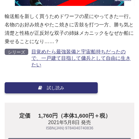
輸送船を新しく買うためドワーフの星にやってきた一行。
名物のお好み焼きやたこ焼きに舌鼓を打つ一方、勝ち気と
清楚と性格が正反対な双子の姉妹メカニックをなぜか船に
乗せることになり……？
目覚めたら最強装備と宇宙船持ちだったの
シリーズ
で、一戸建て目指して傭兵として自由に生き
たい
試し読み
定価
1,760円（本体1,600円＋税）
2021年5月8日 発売
ISBN(JAN) 9784040740836