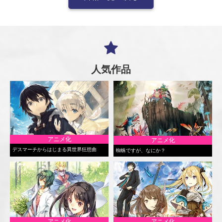
人気作品
アニメ化
アニメ化
デスマーチからはじまる異世界狂想曲
蜘蛛ですが、なにか？
アニメ化
アニメ化