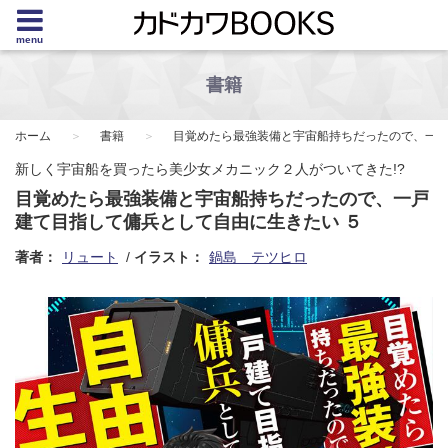
menu
書籍
ホーム
書籍
目覚めたら最強装備と宇宙船持ちだったので、一
新しく宇宙船を買ったら美少女メカニック２人がついてきた!?
目覚めたら最強装備と宇宙船持ちだったので、一戸
建て目指して傭兵として自由に生きたい ５
著者：
リュート
イラスト：
鍋島 テツヒロ