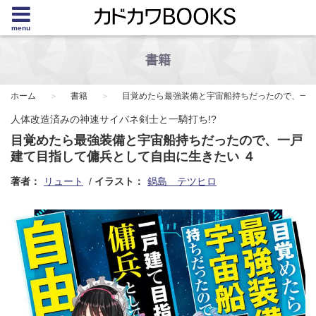
menu
書籍
ホーム
書籍
目覚めたら最強装備と宇宙船持ちだったので、一
人体改造済みの神速サイバネ剣士と一騎打ち!?
目覚めたら最強装備と宇宙船持ちだったので、一戸
建て目指して傭兵として自由に生きたい ４
著者：
リュート
イラスト：
鍋島 テツヒロ