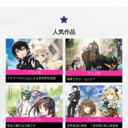
人気作品
アニメ化
アニメ化
デスマーチからはじまる異世界狂想曲
蜘蛛ですが、なにか？
アニメ化
アニメ化
聖女の魔力は万能です
世界最強の後衛 ～迷宮国の新人探索者