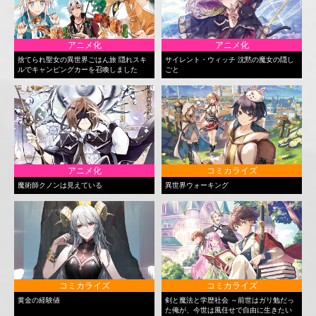
アニメ化
アニメ化
捨てられ聖女の異世界ごはん旅 隠れスキ
サイレント・ウィッチ 沈黙の魔女の隠し
ルでキャンピングカーを召喚しました
ごと
アニメ化
コミカライズ
魔術師クノンは見えている
異世界ウォーキング
コミカライズ
コミカライズ
黄金の経験値
剣と魔法と学歴社会 ～前世はガリ勉だっ
た俺が、今世は風任せで自由に生きたい