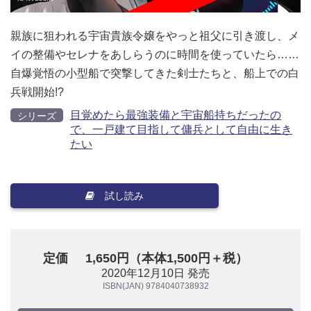
親族に狙われる宇宙貴族令嬢をやっと祖父に引き渡し、メ
イの整備やセレナをあしらうのに時間を使っていたら……
自爆覚悟の小型船で突撃してきた剣士たちと、船上での白
兵戦開始!?
目覚めたら最強装備と宇宙船持ちだったの
シリーズ
で、一戸建て目指して傭兵として自由に生き
たい
試し読み
定価
1,650円（本体1,500円＋税）
2020年12月10日 発売
ISBN(JAN) 9784040738932