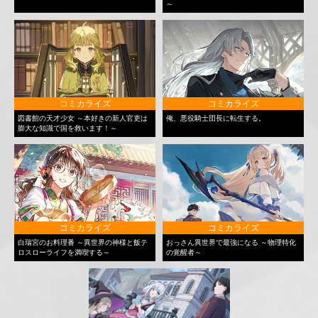
～
コミカライズ
コミカライズ
図書館の天才少女 ～本好きの新人官吏は
俺、悪役騎士団長に転生する。
膨大な知識で国を救います！～
コミカライズ
コミカライズ
白瑞宮のお料理番 ～異世界の神様と飯テ
おっさん異世界で最強になる ～物理特化
ロスローライフを満喫する～
の覚醒者～