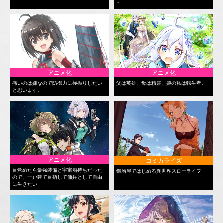
～
アニメ化
アニメ化
痛いのは嫌なので防御力に極振りしたい
父は英雄、母は精霊、娘の私は転生者。
と思います。
アニメ化
コミカライズ
目覚めたら最強装備と宇宙船持ちだった
鍛冶屋ではじめる異世界スローライフ
ので、一戸建て目指して傭兵として自由
に生きたい