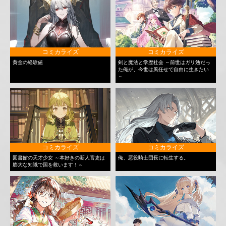
コミカライズ
コミカライズ
黄金の経験値
剣と魔法と学歴社会 ～前世はガリ勉だっ
た俺が、今世は風任せで自由に生きたい
～
コミカライズ
コミカライズ
図書館の天才少女 ～本好きの新人官吏は
俺、悪役騎士団長に転生する。
膨大な知識で国を救います！～