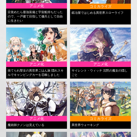
アニメ化
コミカライズ
目覚めたら最強装備と宇宙船持ちだった
鍛冶屋ではじめる異世界スローライフ
ので、一戸建て目指して傭兵として自由
に生きたい
アニメ化
アニメ化
捨てられ聖女の異世界ごはん旅 隠れスキ
サイレント・ウィッチ 沈黙の魔女の隠し
ルでキャンピングカーを召喚しました
ごと
アニメ化
コミカライズ
魔術師クノンは見えている
異世界ウォーキング