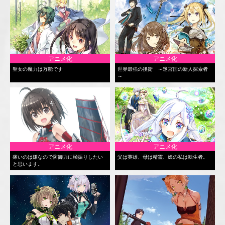
アニメ化
アニメ化
聖女の魔力は万能です
世界最強の後衛 ～迷宮国の新人探索者
～
アニメ化
アニメ化
痛いのは嫌なので防御力に極振りしたい
父は英雄、母は精霊、娘の私は転生者。
と思います。