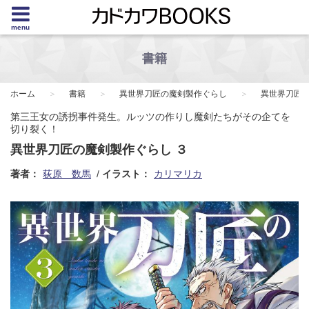
menu
書籍
ホーム
書籍
異世界刀匠の魔剣製作ぐらし
異世界刀匠の
第三王女の誘拐事件発生。ルッツの作りし魔剣たちがその企てを
切り裂く！
異世界刀匠の魔剣製作ぐらし ３
著者：
荻原 数馬
イラスト：
カリマリカ