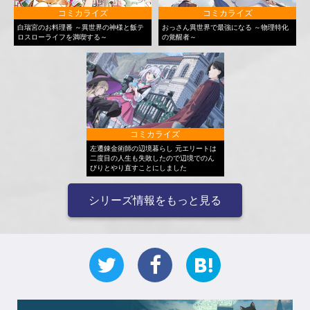
コミカライズ
コミカライズ
白瑞宮のお料理番 ～異世界の神様と飯テ
おっさん異世界で最強になる ～物理特化
ロスローライフを満喫する～
の覚醒者～
コミカライズ
左遷錬金術師の辺境暮らし 元エリートは
二度目の人生も失敗したので辺境でのん
びりとやり直すことにしました
シリーズ情報をもっと見る