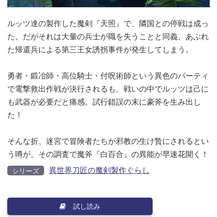
ルッツ達の製作した魔剣『天照』で、隣国との停戦は成っ
た。だがそれは大量の兵士が職を失うことと同義、あぶれ
た帰還兵による第三王女誘拐事件が発生してしまう。
勇者・鍛冶師・高位騎士・付呪術師という異色のパーティ
で電撃救出作戦が決行されるも、戦いの中でルッツは己に
も武器が必要だと痛感。試行錯誤の末に豪斧を生み出し
た！
そんな折、迷宮で冒険者たちが邪教の生け贄にされるとい
う噂が。その調査で魔斧『白百合』の異能が早速花開く！
異世界刀匠の魔剣製作ぐらし
シリーズ
試し読み