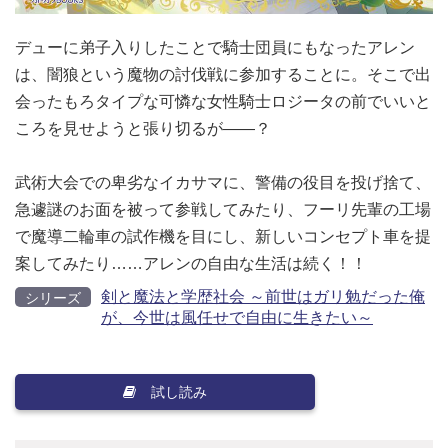
デューに弟子入りしたことで騎士団員にもなったアレン
は、闇狼という魔物の討伐戦に参加することに。そこで出
会ったもろタイプな可憐な女性騎士ロジータの前でいいと
ころを見せようと張り切るが――？
武術大会での卑劣なイカサマに、警備の役目を投げ捨て、
急遽謎のお面を被って参戦してみたり、フーリ先輩の工場
で魔導二輪車の試作機を目にし、新しいコンセプト車を提
案してみたり……アレンの自由な生活は続く！！
剣と魔法と学歴社会 ～前世はガリ勉だった俺
シリーズ
が、今世は風任せで自由に生きたい～
試し読み