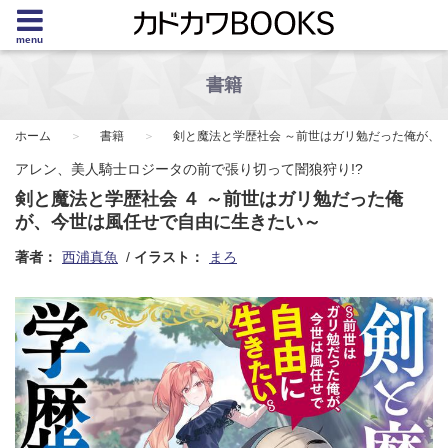
menu
書籍
ホーム
書籍
剣と魔法と学歴社会 ～前世はガリ勉だった俺が、
アレン、美人騎士ロジータの前で張り切って闇狼狩り!?
剣と魔法と学歴社会 ４ ～前世はガリ勉だった俺
が、今世は風任せで自由に生きたい～
著者：
西浦真魚
イラスト：
まろ