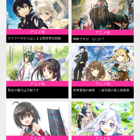
アニメ化
アニメ化
デスマーチからはじまる異世界狂想曲
蜘蛛ですが、なにか？
アニメ化
アニメ化
聖女の魔力は万能です
世界最強の後衛 ～迷宮国の新人探索者
～
アニメ化
アニメ化