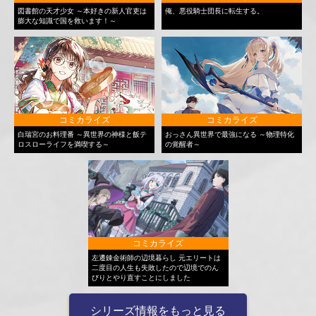
図書館の天才少女 ～本好きの新人官吏は
俺、悪役騎士団長に転生する。
膨大な知識で国を救います！～
コミカライズ
コミカライズ
白瑞宮のお料理番 ～異世界の神様と飯テ
おっさん異世界で最強になる ～物理特化
ロスローライフを満喫する～
の覚醒者～
コミカライズ
左遷錬金術師の辺境暮らし 元エリートは
二度目の人生も失敗したので辺境でのん
びりとやり直すことにしました
シリーズ情報をもっと見る