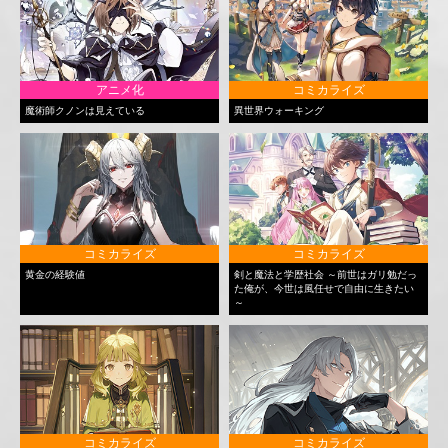
アニメ化
コミカライズ
魔術師クノンは見えている
異世界ウォーキング
コミカライズ
コミカライズ
黄金の経験値
剣と魔法と学歴社会 ～前世はガリ勉だっ
た俺が、今世は風任せで自由に生きたい
～
コミカライズ
コミカライズ