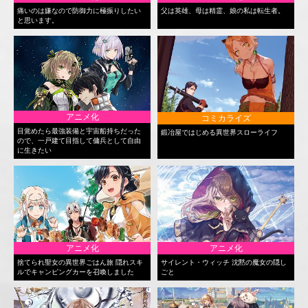
痛いのは嫌なので防御力に極振りしたい
父は英雄、母は精霊、娘の私は転生者。
と思います。
アニメ化
コミカライズ
目覚めたら最強装備と宇宙船持ちだった
鍛冶屋ではじめる異世界スローライフ
ので、一戸建て目指して傭兵として自由
に生きたい
アニメ化
アニメ化
捨てられ聖女の異世界ごはん旅 隠れスキ
サイレント・ウィッチ 沈黙の魔女の隠し
ルでキャンピングカーを召喚しました
ごと