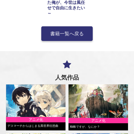
た俺が、今世は風任
せで自由に生きたい
～
書籍一覧へ戻る
人気作品
アニメ化
アニメ化
デスマーチからはじまる異世界狂想曲
蜘蛛ですが、なにか？