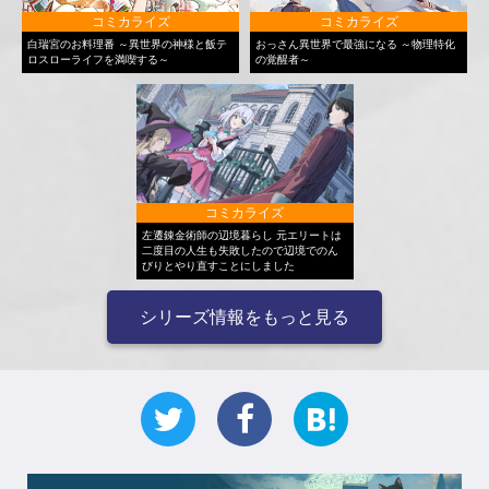
コミカライズ
コミカライズ
白瑞宮のお料理番 ～異世界の神様と飯テ
おっさん異世界で最強になる ～物理特化
ロスローライフを満喫する～
の覚醒者～
コミカライズ
左遷錬金術師の辺境暮らし 元エリートは
二度目の人生も失敗したので辺境でのん
びりとやり直すことにしました
シリーズ情報をもっと見る