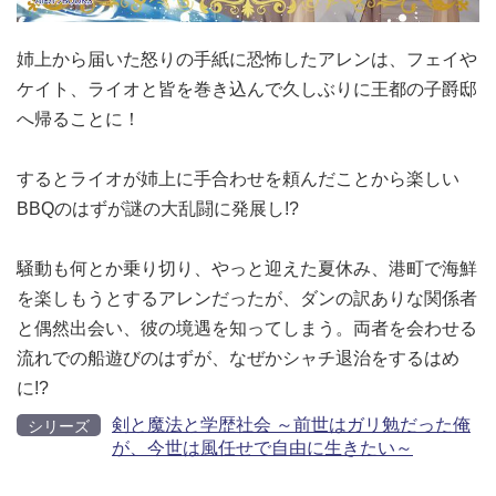
姉上から届いた怒りの手紙に恐怖したアレンは、フェイや
ケイト、ライオと皆を巻き込んで久しぶりに王都の子爵邸
へ帰ることに！
するとライオが姉上に手合わせを頼んだことから楽しい
BBQのはずが謎の大乱闘に発展し!?
騒動も何とか乗り切り、やっと迎えた夏休み、港町で海鮮
を楽しもうとするアレンだったが、ダンの訳ありな関係者
と偶然出会い、彼の境遇を知ってしまう。両者を会わせる
流れでの船遊びのはずが、なぜかシャチ退治をするはめ
に!?
剣と魔法と学歴社会 ～前世はガリ勉だった俺
シリーズ
が、今世は風任せで自由に生きたい～