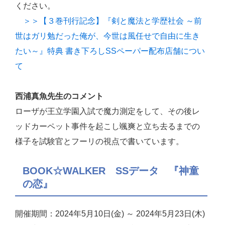
ください。
＞＞【３巻刊行記念】『剣と魔法と学歴社会 ～前
世はガリ勉だった俺が、今世は風任せで自由に生き
たい～』特典 書き下ろしSSペーパー配布店舗につい
て
西浦真魚先生のコメント
ローザが王立学園入試で魔力測定をして、その後レ
ッドカーペット事件を起こし颯爽と立ち去るまでの
様子を試験官とフーリの視点で書いています。
BOOK☆WALKER SSデータ 『神童
の恋』
開催期間：2024年5月10日(金) ～ 2024年5月23日(木)