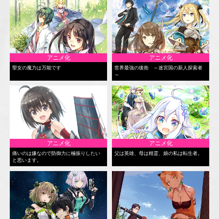
アニメ化
アニメ化
聖女の魔力は万能です
世界最強の後衛 ～迷宮国の新人探索者
～
アニメ化
アニメ化
痛いのは嫌なので防御力に極振りしたい
父は英雄、母は精霊、娘の私は転生者。
と思います。