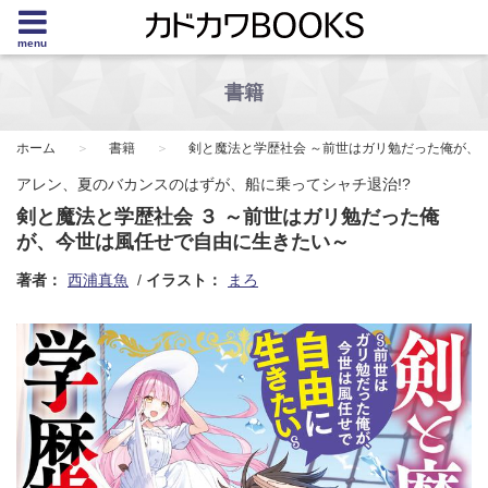
menu
書籍
ホーム
書籍
剣と魔法と学歴社会 ～前世はガリ勉だった俺が、
アレン、夏のバカンスのはずが、船に乗ってシャチ退治!?
剣と魔法と学歴社会 ３ ～前世はガリ勉だった俺
が、今世は風任せで自由に生きたい～
著者：
西浦真魚
イラスト：
まろ