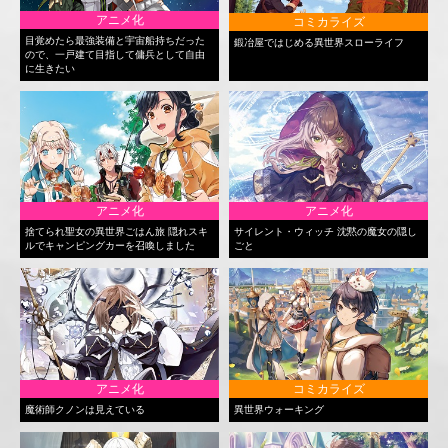
アニメ化
コミカライズ
目覚めたら最強装備と宇宙船持ちだった
鍛冶屋ではじめる異世界スローライフ
ので、一戸建て目指して傭兵として自由
に生きたい
アニメ化
アニメ化
捨てられ聖女の異世界ごはん旅 隠れスキ
サイレント・ウィッチ 沈黙の魔女の隠し
ルでキャンピングカーを召喚しました
ごと
アニメ化
コミカライズ
魔術師クノンは見えている
異世界ウォーキング