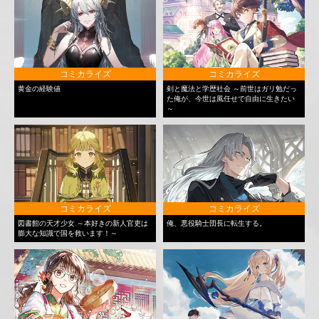
コミカライズ
コミカライズ
黄金の経験値
剣と魔法と学歴社会 ～前世はガリ勉だっ
た俺が、今世は風任せで自由に生きたい
～
コミカライズ
コミカライズ
図書館の天才少女 ～本好きの新人官吏は
俺、悪役騎士団長に転生する。
膨大な知識で国を救います！～