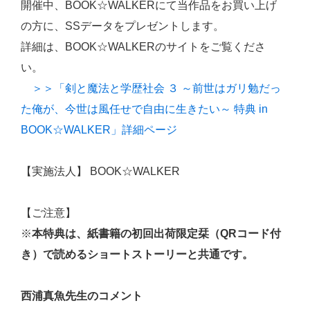
開催中、BOOK☆WALKERにて当作品をお買い上げ
の方に、SSデータをプレゼントします。
詳細は、BOOK☆WALKERのサイトをご覧くださ
い。
＞＞「剣と魔法と学歴社会 ３ ～前世はガリ勉だっ
た俺が、今世は風任せで自由に生きたい～ 特典 in
BOOK☆WALKER」詳細ページ
【実施法人】 BOOK☆WALKER
【ご注意】
※
本特典は、紙書籍の初回出荷限定栞（QRコード付
き）で読めるショートストーリーと共通です。
西浦真魚先生のコメント