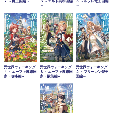
７ ～魔王国編～
６ ～エルド共和国編
５ ～ルフレ竜王国編
～
～
異世界ウォーキング
異世界ウォーキング
異世界ウォーキング
４ ～エーファ魔導国
３ ～エーファ魔導国
２ ～フリーレン聖王
家・攻略編～
家・散策編～
国編～