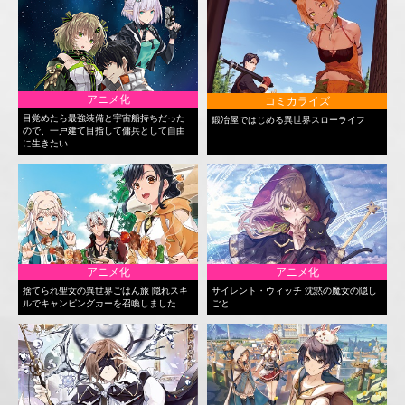
アニメ化
コミカライズ
目覚めたら最強装備と宇宙船持ちだった
鍛冶屋ではじめる異世界スローライフ
ので、一戸建て目指して傭兵として自由
に生きたい
アニメ化
アニメ化
捨てられ聖女の異世界ごはん旅 隠れスキ
サイレント・ウィッチ 沈黙の魔女の隠し
ルでキャンピングカーを召喚しました
ごと