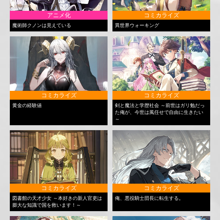
アニメ化
コミカライズ
魔術師クノンは見えている
異世界ウォーキング
コミカライズ
コミカライズ
黄金の経験値
剣と魔法と学歴社会 ～前世はガリ勉だっ
た俺が、今世は風任せで自由に生きたい
～
コミカライズ
コミカライズ
図書館の天才少女 ～本好きの新人官吏は
俺、悪役騎士団長に転生する。
膨大な知識で国を救います！～