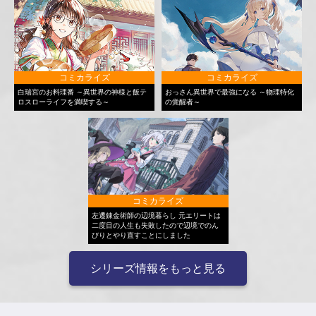
コミカライズ
コミカライズ
白瑞宮のお料理番 ～異世界の神様と飯テ
おっさん異世界で最強になる ～物理特化
ロスローライフを満喫する～
の覚醒者～
コミカライズ
左遷錬金術師の辺境暮らし 元エリートは
二度目の人生も失敗したので辺境でのん
びりとやり直すことにしました
シリーズ情報をもっと見る