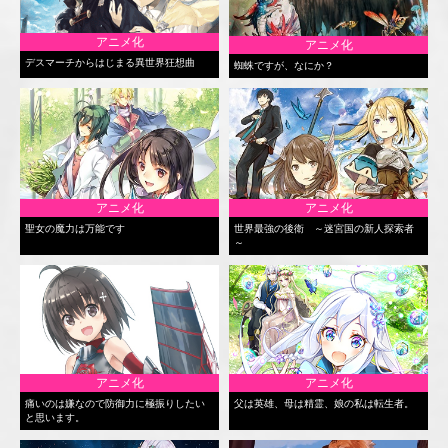
アニメ化
アニメ化
デスマーチからはじまる異世界狂想曲
蜘蛛ですが、なにか？
アニメ化
アニメ化
聖女の魔力は万能です
世界最強の後衛 ～迷宮国の新人探索者
～
アニメ化
アニメ化
痛いのは嫌なので防御力に極振りしたい
父は英雄、母は精霊、娘の私は転生者。
と思います。