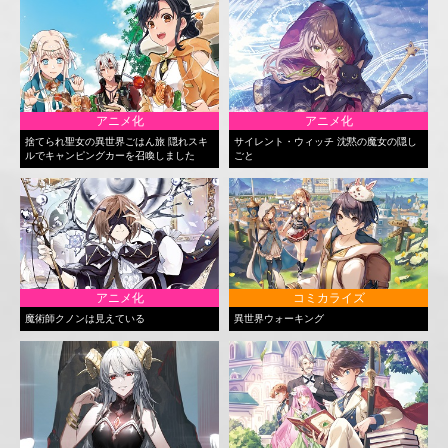
アニメ化
アニメ化
捨てられ聖女の異世界ごはん旅 隠れスキ
サイレント・ウィッチ 沈黙の魔女の隠し
ルでキャンピングカーを召喚しました
ごと
アニメ化
コミカライズ
魔術師クノンは見えている
異世界ウォーキング