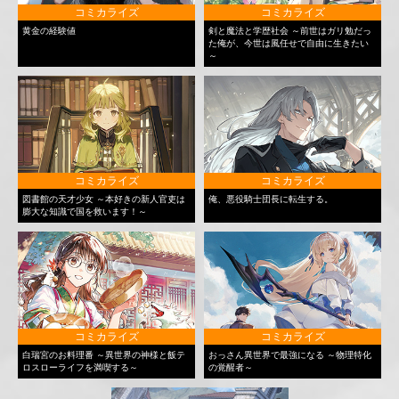
コミカライズ
コミカライズ
黄金の経験値
剣と魔法と学歴社会 ～前世はガリ勉だっ
た俺が、今世は風任せで自由に生きたい
～
コミカライズ
コミカライズ
図書館の天才少女 ～本好きの新人官吏は
俺、悪役騎士団長に転生する。
膨大な知識で国を救います！～
コミカライズ
コミカライズ
白瑞宮のお料理番 ～異世界の神様と飯テ
おっさん異世界で最強になる ～物理特化
ロスローライフを満喫する～
の覚醒者～