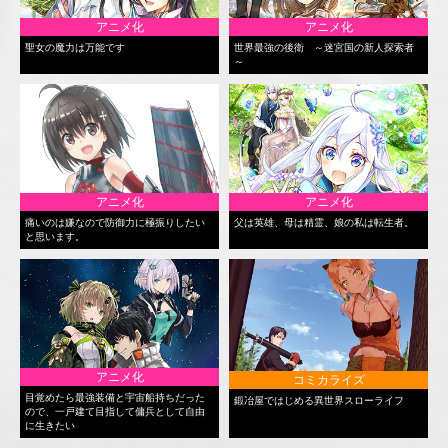
アニメ化
アニメ化
聖女の魔力は万能です
世界最強の後衛 ～迷宮国の新人探索者
～
アニメ化
アニメ化
痛いのは嫌なので防御力に極振りしたい
父は英雄、母は精霊、娘の私は転生者。
と思います。
アニメ化
コミカライズ
目覚めたら最強装備と宇宙船持ちだった
鍛冶屋ではじめる異世界スローライフ
ので、一戸建て目指して傭兵として自由
に生きたい