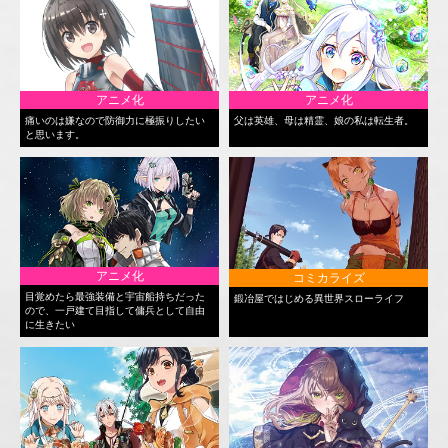
アニメ化
アニメ化
痛いのは嫌なので防御力に極振りしたい
父は英雄、母は精霊、娘の私は転生者。
と思います。
アニメ化
コミカライズ
目覚めたら最強装備と宇宙船持ちだった
鍛冶屋ではじめる異世界スローライフ
ので、一戸建て目指して傭兵として自由
に生きたい