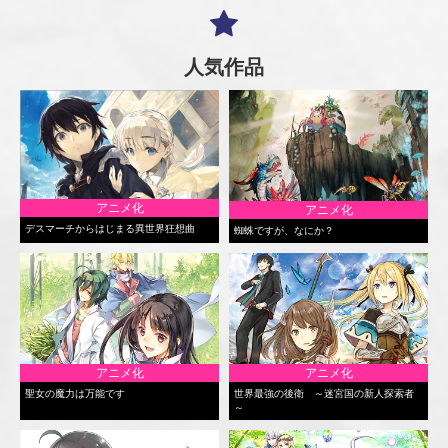
人気作品
アニメ化
アニメ化
デスマーチからはじまる異世界狂想曲
蜘蛛ですが、なにか？
アニメ化
アニメ化
聖女の魔力は万能です
世界最強の後衛 ～迷宮国の新人探索者
～