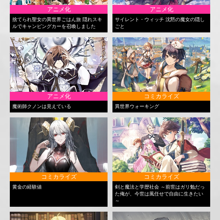
アニメ化
アニメ化
捨てられ聖女の異世界ごはん旅 隠れスキ
サイレント・ウィッチ 沈黙の魔女の隠し
ルでキャンピングカーを召喚しました
ごと
アニメ化
コミカライズ
魔術師クノンは見えている
異世界ウォーキング
コミカライズ
コミカライズ
黄金の経験値
剣と魔法と学歴社会 ～前世はガリ勉だっ
た俺が、今世は風任せで自由に生きたい
～