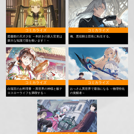
コミカライズ
コミカライズ
図書館の天才少女 ～本好きの新人官吏は
俺、悪役騎士団長に転生する。
膨大な知識で国を救います！～
コミカライズ
コミカライズ
白瑞宮のお料理番 ～異世界の神様と飯テ
おっさん異世界で最強になる ～物理特化
ロスローライフを満喫する～
の覚醒者～