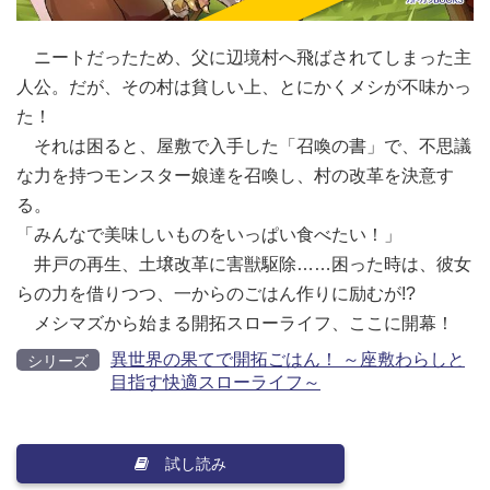
ニートだったため、父に辺境村へ飛ばされてしまった主
人公。だが、その村は貧しい上、とにかくメシが不味かっ
た！
それは困ると、屋敷で入手した「召喚の書」で、不思議
な力を持つモンスター娘達を召喚し、村の改革を決意す
る。
「みんなで美味しいものをいっぱい食べたい！」
井戸の再生、土壌改革に害獣駆除……困った時は、彼女
らの力を借りつつ、一からのごはん作りに励むが!?
メシマズから始まる開拓スローライフ、ここに開幕！
異世界の果てで開拓ごはん！ ～座敷わらしと
シリーズ
目指す快適スローライフ～
試し読み