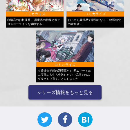
コミカライズ
コミカライズ
白瑞宮のお料理番 ～異世界の神様と飯テ
おっさん異世界で最強になる ～物理特化
ロスローライフを満喫する～
の覚醒者～
コミカライズ
左遷錬金術師の辺境暮らし 元エリートは
二度目の人生も失敗したので辺境でのん
びりとやり直すことにしました
シリーズ情報をもっと見る