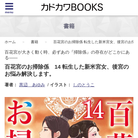
menu
書籍
ホーム
書籍
百花宮のお掃除係 転生した新米宮女、後宮のお悩
百花宮が大きく動く時、必ずあの『掃除係』の存在がどこかにあ
る――
百花宮のお掃除係 14 転生した新米宮女、後宮の
お悩み解決します。
著者：
黒辺 あゆみ
イラスト：
しのとうこ