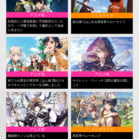
アニメ化
コミカライズ
目覚めたら最強装備と宇宙船持ちだった
鍛冶屋ではじめる異世界スローライフ
ので、一戸建て目指して傭兵として自由
に生きたい
アニメ化
アニメ化
捨てられ聖女の異世界ごはん旅 隠れスキ
サイレント・ウィッチ 沈黙の魔女の隠し
ルでキャンピングカーを召喚しました
ごと
アニメ化
コミカライズ
魔術師クノンは見えている
異世界ウォーキング