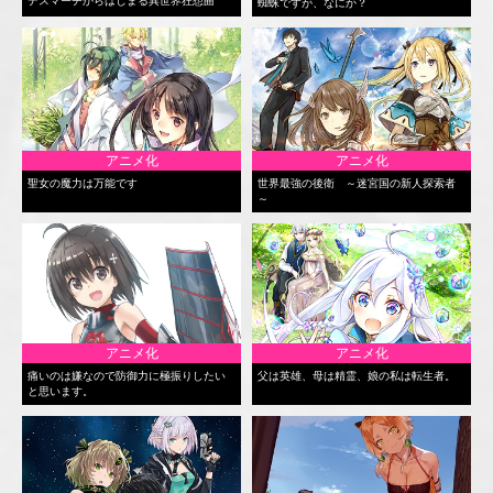
デスマーチからはじまる異世界狂想曲
蜘蛛ですが、なにか？
アニメ化
アニメ化
聖女の魔力は万能です
世界最強の後衛 ～迷宮国の新人探索者
～
アニメ化
アニメ化
痛いのは嫌なので防御力に極振りしたい
父は英雄、母は精霊、娘の私は転生者。
と思います。