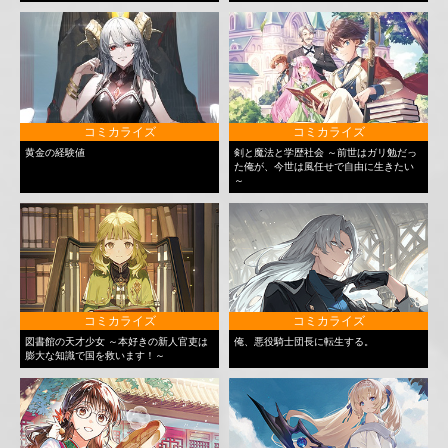
コミカライズ
コミカライズ
黄金の経験値
剣と魔法と学歴社会 ～前世はガリ勉だっ
た俺が、今世は風任せで自由に生きたい
～
コミカライズ
コミカライズ
図書館の天才少女 ～本好きの新人官吏は
俺、悪役騎士団長に転生する。
膨大な知識で国を救います！～