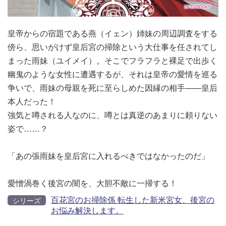
皇帝からの宿題である燕（イェン）姉妹の周辺調査をする
傍ら、思いがけず皇后宮の掃除という大仕事を任されてし
まった雨妹（ユイメイ）。そこでフラフラと裸足で出歩く
幽鬼のような女性に遭遇するが、それは皇帝の愛情を巡る
争いで、雨妹の母親を死に至らしめた因縁の相手――皇后
本人だった！
強気と噂される人なのに、噂とは真逆のあまりに頼りない
姿で……？
「あの張雨妹を皇后宮に入れるべきではなかったのだ」
愛憎渦巻く後宮の闇を、大胆不敵に一掃する！
百花宮のお掃除係 転生した新米宮女、後宮の
シリーズ
お悩み解決します。