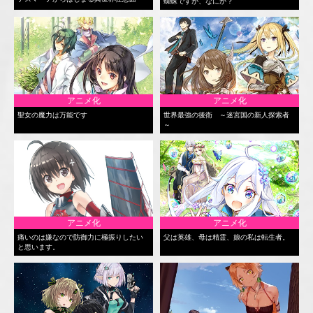
蜘蛛ですが、なにか？
アニメ化
アニメ化
聖女の魔力は万能です
世界最強の後衛 ～迷宮国の新人探索者
～
アニメ化
アニメ化
痛いのは嫌なので防御力に極振りしたい
父は英雄、母は精霊、娘の私は転生者。
と思います。