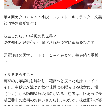
第４回カクヨムＷｅｂ小説コンテスト キャラクター文芸
部門特別賞受賞作！
転生したら、中華風の異世界!?
現代知識と好奇心が、閉ざされた後宮に革命を起こす
――。
元看護師の医学チート！ １～４巻まで、毎巻続々重版
中！
▼５巻あらすじ▼
黄家のお家騒動を解決し百花宮へと戻った雨妹（ユイメ
イ）。中秋節が近づき秋の味覚に心躍らせる彼女に、楊
（ヤン）から訪問診療の指名が入る。患者は、訳あって長
期療養中の近衛のお偉いさんらしいのだが、彼は雨妹の姿