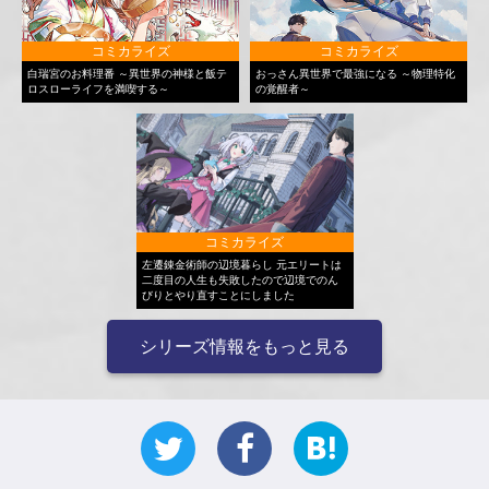
コミカライズ
コミカライズ
白瑞宮のお料理番 ～異世界の神様と飯テ
おっさん異世界で最強になる ～物理特化
ロスローライフを満喫する～
の覚醒者～
コミカライズ
左遷錬金術師の辺境暮らし 元エリートは
二度目の人生も失敗したので辺境でのん
びりとやり直すことにしました
シリーズ情報をもっと見る