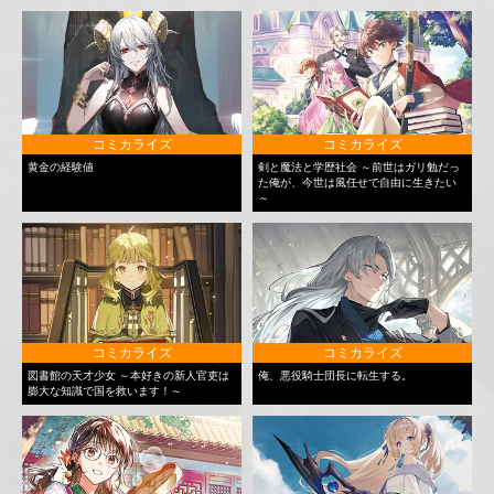
コミカライズ
コミカライズ
黄金の経験値
剣と魔法と学歴社会 ～前世はガリ勉だっ
た俺が、今世は風任せで自由に生きたい
～
コミカライズ
コミカライズ
図書館の天才少女 ～本好きの新人官吏は
俺、悪役騎士団長に転生する。
膨大な知識で国を救います！～