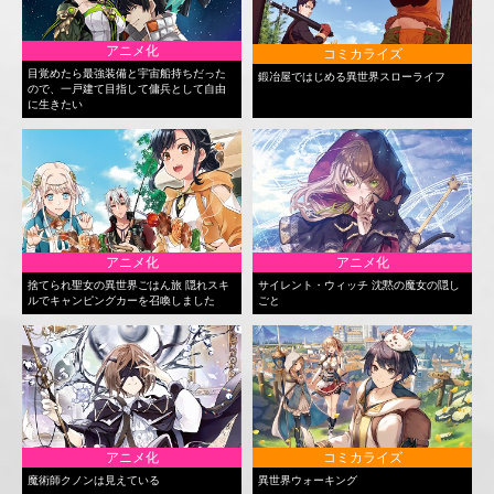
アニメ化
コミカライズ
目覚めたら最強装備と宇宙船持ちだった
鍛冶屋ではじめる異世界スローライフ
ので、一戸建て目指して傭兵として自由
に生きたい
アニメ化
アニメ化
捨てられ聖女の異世界ごはん旅 隠れスキ
サイレント・ウィッチ 沈黙の魔女の隠し
ルでキャンピングカーを召喚しました
ごと
アニメ化
コミカライズ
魔術師クノンは見えている
異世界ウォーキング