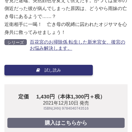
を見た途端、突然顔色を変えて怯えだす。かつては皇帝の
側近だった彼が病んでしまった原因は、どうやら雨妹の亡
き母にあるようで……？
近衛相手に一喝！ 亡き母の呪縛に囚われたオジサマを心
身共に救ってみせましょう！
百花宮のお掃除係 転生した新米宮女、後宮の
シリーズ
お悩み解決します。
試し読み
定価
1,430円（本体1,300円＋税）
2021年12月10日 発売
ISBN(JAN) 9784040743516
購入はこちらから