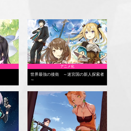
アニメ化
世界最強の後衛 ～迷宮国の新人探索者
～