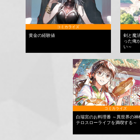
コミカライズ
黄金の経験値
剣と魔
った俺
い～
コミカライズ
白瑞宮のお料理番 ～異世界の神
テロスローライフを満喫する～