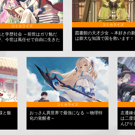
コミカライズ
コミカライズ
図書館の天才少女 ～本好きの
法と学歴社会 ～前世はガリ勉だ
は膨大な知識で国を救います！
が、今世は風任せで自由に生きた
コミカライズ
様と飯
おっさん異世界で最強になる ～物理特
左遷錬
化の覚醒者～
は二度
んびり