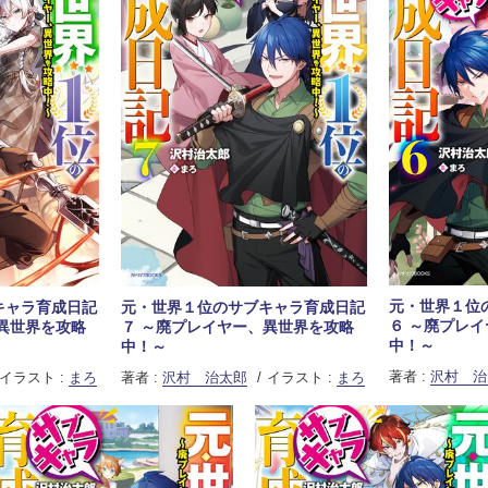
元・世界１位
キャラ育成日記
元・世界１位のサブキャラ育成日記
６ ～廃プレ
異世界を攻略
７ ～廃プレイヤー、異世界を攻略
中！～
中！～
著者 :
沢村 治
イラスト :
まろ
著者 :
沢村 治太郎
イラスト :
まろ