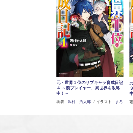
元・世界１位のサブキャラ育成日記
４ ～廃プレイヤー、異世界を攻略
中！～
著者 :
沢村 治太郎
イラスト :
まろ
著