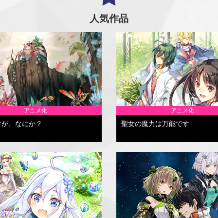
人気作品
アニメ化
アニメ化
すが、なにか？
聖女の魔力は万能です