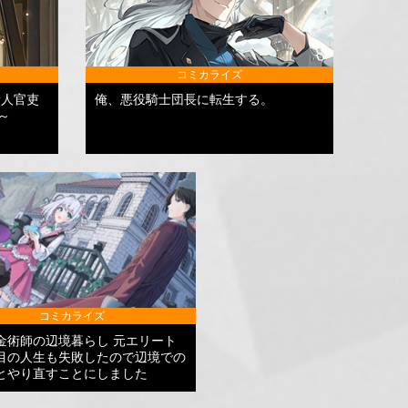
コミカライズ
新人官吏
俺、悪役騎士団長に転生する。
～
コミカライズ
金術師の辺境暮らし 元エリート
目の人生も失敗したので辺境での
とやり直すことにしました