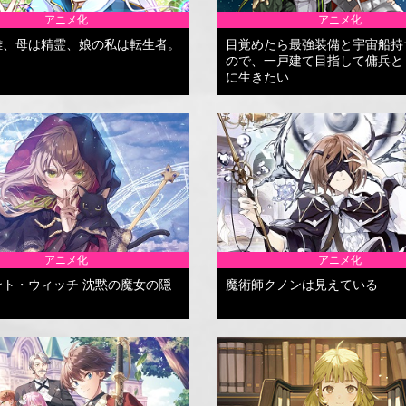
アニメ化
アニメ化
雄、母は精霊、娘の私は転生者。
目覚めたら最強装備と宇宙船持
ので、一戸建て目指して傭兵と
に生きたい
アニメ化
アニメ化
ント・ウィッチ 沈黙の魔女の隠
魔術師クノンは見えている