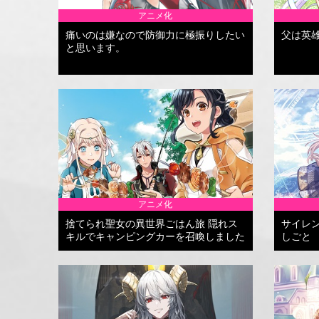
アニメ化
痛いのは嫌なので防御力に極振りしたい
父は英
と思います。
アニメ化
捨てられ聖女の異世界ごはん旅 隠れス
サイレ
キルでキャンピングカーを召喚しました
しごと