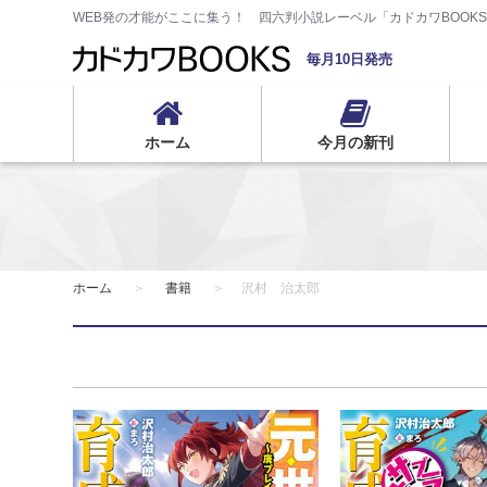
WEB発の才能がここに集う！ 四六判小説レーベル「カドカワBOOK
毎月10日発売
ホーム
今月の新刊
ホーム
書籍
沢村 治太郎