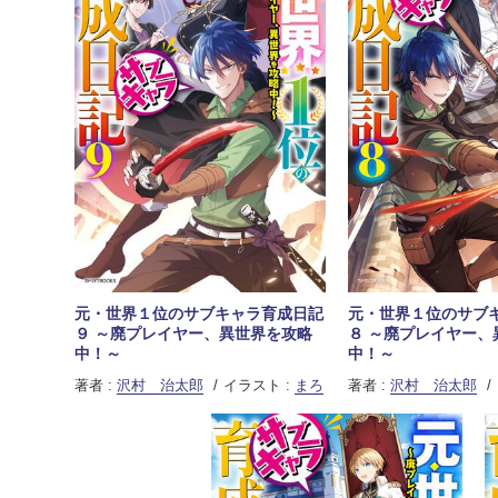
元・世界１位のサブキャラ育成日記
元・世界１位のサブ
９ ～廃プレイヤー、異世界を攻略
８ ～廃プレイヤー、
中！～
中！～
著者 :
沢村 治太郎
イラスト :
まろ
著者 :
沢村 治太郎