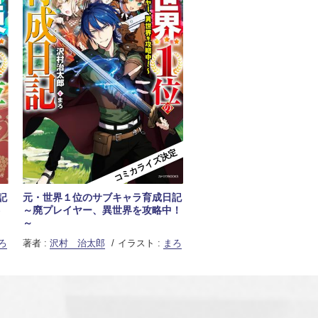
コミカライズ決定
記
元・世界１位のサブキャラ育成日記
～廃プレイヤー、異世界を攻略中！
～
ろ
著者 :
沢村 治太郎
イラスト :
まろ