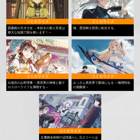
コミカライズ
コミカライズ
図書館の天才少女 ～本好きの新人官吏は
俺、悪役騎士団長に転生する。
膨大な知識で国を救います！～
コミカライズ
コミカライズ
白瑞宮のお料理番 ～異世界の神様と飯テ
おっさん異世界で最強になる ～物理特化
ロスローライフを満喫する～
の覚醒者～
コミカライズ
左遷錬金術師の辺境暮らし 元エリートは