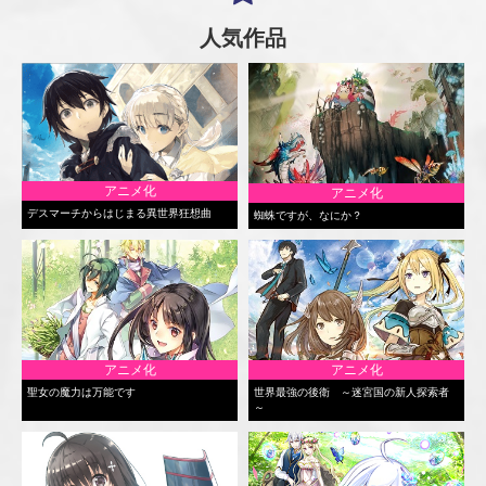
人気作品
アニメ化
アニメ化
デスマーチからはじまる異世界狂想曲
蜘蛛ですが、なにか？
アニメ化
アニメ化
聖女の魔力は万能です
世界最強の後衛 ～迷宮国の新人探索者
～