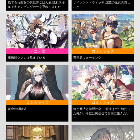
捨てられ聖女の異世界ごはん旅 隠れスキ
サイレント・ウィッチ 沈黙の魔女の隠し
ルでキャンピングカーを召喚しました
ごと
アニメ化
コミカライズ
魔術師クノンは見えている
異世界ウォーキング
コミカライズ
コミカライズ
黄金の経験値
剣と魔法と学歴社会 ～前世はガリ勉だっ
た俺が、今世は風任せで自由に生きたい
～