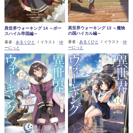
異世界ウォーキング 13 ～魔物
異世界ウォーキング 14 ～ボー
の国ハイカル編～
スハイル帝国編～
著者 :
あるくひと
イラスト :
ゆ
著者 :
あるくひと
イラスト :
ゆ
ーにっと
ーにっと