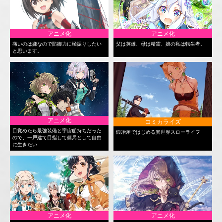
アニメ化
アニメ化
痛いのは嫌なので防御力に極振りしたい
父は英雄、母は精霊、娘の私は転生者。
と思います。
アニメ化
コミカライズ
目覚めたら最強装備と宇宙船持ちだった
鍛冶屋ではじめる異世界スローライフ
ので、一戸建て目指して傭兵として自由
に生きたい
アニメ化
アニメ化