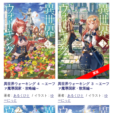
重版
異世界ウォーキング ４ ～エーフ
異世界ウォーキング ３ ～エーフ
ァ魔導国家・攻略編～
ァ魔導国家・散策編～
著者 :
あるくひと
イラスト :
ゆ
著者 :
あるくひと
イラスト :
ゆ
ーにっと
ーにっと