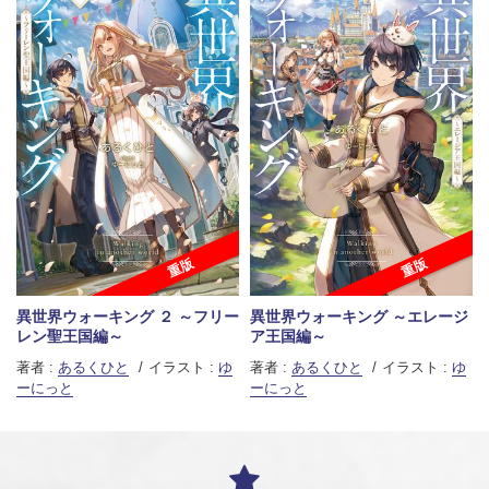
重版
重版
異世界ウォーキング ２ ～フリー
異世界ウォーキング ～エレージ
レン聖王国編～
ア王国編～
著者 :
あるくひと
イラスト :
ゆ
著者 :
あるくひと
イラスト :
ゆ
ーにっと
ーにっと