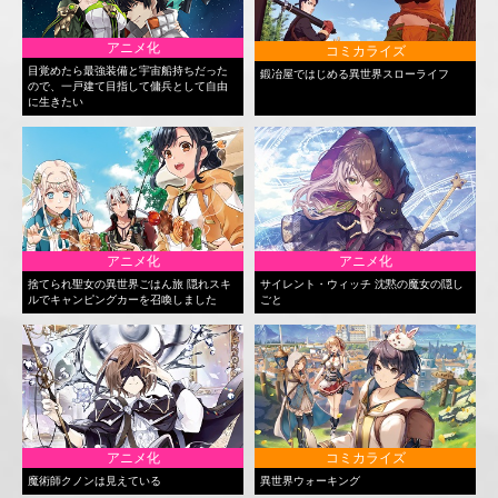
アニメ化
コミカライズ
目覚めたら最強装備と宇宙船持ちだった
鍛冶屋ではじめる異世界スローライフ
ので、一戸建て目指して傭兵として自由
に生きたい
アニメ化
アニメ化
捨てられ聖女の異世界ごはん旅 隠れスキ
サイレント・ウィッチ 沈黙の魔女の隠し
ルでキャンピングカーを召喚しました
ごと
アニメ化
コミカライズ
魔術師クノンは見えている
異世界ウォーキング