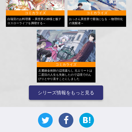
コミカライズ
コミカライズ
白瑞宮のお料理番 ～異世界の神様と飯テ
おっさん異世界で最強になる ～物理特化
ロスローライフを満喫する～
の覚醒者～
コミカライズ
左遷錬金術師の辺境暮らし 元エリートは
二度目の人生も失敗したので辺境でのん
びりとやり直すことにしました
シリーズ情報をもっと見る