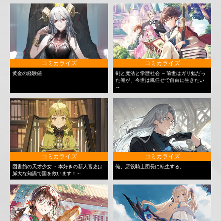
コミカライズ
コミカライズ
黄金の経験値
剣と魔法と学歴社会 ～前世はガリ勉だっ
た俺が、今世は風任せで自由に生きたい
～
コミカライズ
コミカライズ
図書館の天才少女 ～本好きの新人官吏は
俺、悪役騎士団長に転生する。
膨大な知識で国を救います！～