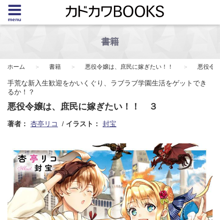
menu
書籍
ホーム
書籍
悪役令嬢は、庶民に嫁ぎたい！！
悪役令
手荒な新入生歓迎をかいくぐり、ラブラブ学園生活をゲットでき
るか！？
悪役令嬢は、庶民に嫁ぎたい！！ ３
著者：
杏亭リコ
イラスト：
封宝