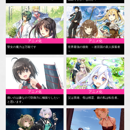
アニメ化
アニメ化
聖女の魔力は万能です
世界最強の後衛 ～迷宮国の新人探索者
～
アニメ化
アニメ化
痛いのは嫌なので防御力に極振りしたい
父は英雄、母は精霊、娘の私は転生者。
と思います。