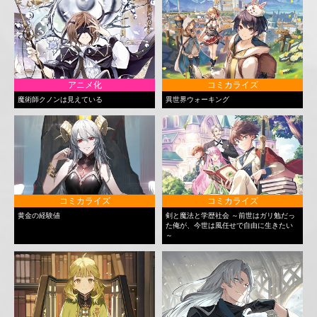
アニメ化
コミカライズ
魔術師クノンは見えている
異世界ウォーキング
コミカライズ
コミカライズ
黄金の経験値
剣と魔法と学歴社会 ～前世はガリ勉だっ
た俺が、今世は風任せで自由に生きたい
～