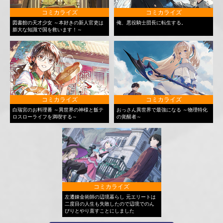
コミカライズ
コミカライズ
図書館の天才少女 ～本好きの新人官吏は
俺、悪役騎士団長に転生する。
膨大な知識で国を救います！～
コミカライズ
コミカライズ
白瑞宮のお料理番 ～異世界の神様と飯テ
おっさん異世界で最強になる ～物理特化
ロスローライフを満喫する～
の覚醒者～
コミカライズ
左遷錬金術師の辺境暮らし 元エリートは
二度目の人生も失敗したので辺境でのん
びりとやり直すことにしました