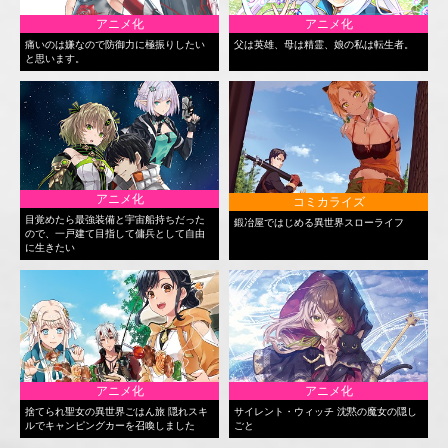
アニメ化
アニメ化
痛いのは嫌なので防御力に極振りしたい
父は英雄、母は精霊、娘の私は転生者。
と思います。
アニメ化
コミカライズ
目覚めたら最強装備と宇宙船持ちだった
鍛冶屋ではじめる異世界スローライフ
ので、一戸建て目指して傭兵として自由
に生きたい
アニメ化
アニメ化
捨てられ聖女の異世界ごはん旅 隠れスキ
サイレント・ウィッチ 沈黙の魔女の隠し
ルでキャンピングカーを召喚しました
ごと