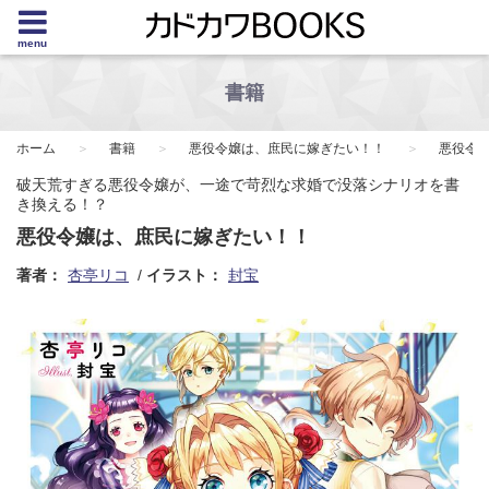
menu
書籍
ホーム
書籍
悪役令嬢は、庶民に嫁ぎたい！！
悪役令
破天荒すぎる悪役令嬢が、一途で苛烈な求婚で没落シナリオを書
き換える！？
悪役令嬢は、庶民に嫁ぎたい！！
著者：
杏亭リコ
イラスト：
封宝