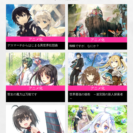
アニメ化
アニメ化
デスマーチからはじまる異世界狂想曲
蜘蛛ですが、なにか？
アニメ化
アニメ化
聖女の魔力は万能です
世界最強の後衛 ～迷宮国の新人探索者
～